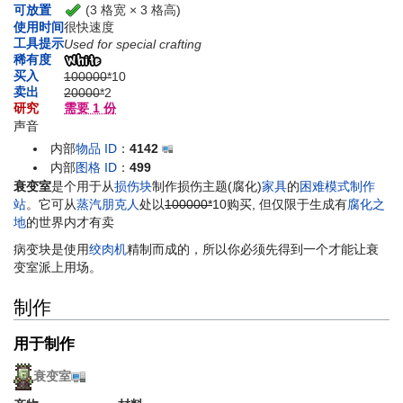
(3 格宽 × 3 格高)
可放置
使用时间
很快速度
工具提示
Used for special crafting
稀有度
买入
100000*
10
卖出
20000*
2
研究
需要 1 份
声音
内部
物品 ID
：
4142
内部
图格 ID
：
499
衰变室
是个用于从
损伤块
制作损伤主题(腐化)
家具
的
困难模式
制作
站
。它可从
蒸汽朋克人
处以
100000*
10
购买, 但仅限于生成有
腐化之
地
的世界内才有卖
病变块是使用
绞肉机
精制而成的，所以你必须先得到一个才能让衰
变室派上用场。
制作
用于制作
衰变室