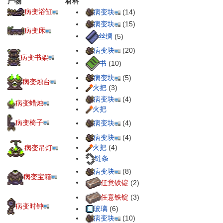
产物
材料
病变浴缸
病变块
(14)
病变块
(15)
病变床
丝绸
(5)
病变块
(20)
病变书架
书
(10)
病变块
(5)
病变烛台
火把
(3)
病变块
(4)
病变蜡烛
火把
病变椅子
病变块
(4)
病变块
(4)
火把
(4)
病变吊灯
链条
病变块
(8)
病变宝箱
任意铁锭
(2)
任意铁锭
(3)
病变时钟
玻璃
(6)
病变块
(10)