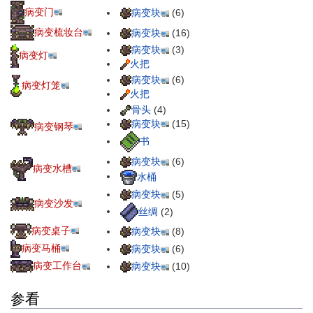
病变门
病变块
(6)
病变梳妆台
病变块
(16)
病变块
(3)
病变灯
火把
病变块
(6)
病变灯笼
火把
骨头
(4)
病变块
(15)
病变钢琴
书
病变块
(6)
病变水槽
水桶
病变块
(5)
病变沙发
丝绸
(2)
病变桌子
病变块
(8)
病变马桶
病变块
(6)
病变工作台
病变块
(10)
参看