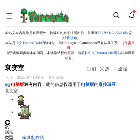
本站文本内容除另有声明外，转载时均必须注明出处，并遵守
CC BY-NC-SA 3.0协议
。
（
转载须知
）
本站是
中文Terraria Wiki
的镜像站，与Re-Logic、Gamepedia没有从属关系。（
免责声
明
）
由于镜像同步脚本的问题，本镜像站暂停更新。请前往
中文Terraria Wiki源站
访问最新
信息。
衰变室
刷
历
编
阅读
2020-07-10
更新
最新编辑:
跳
跳
电脑版
独有内容
：此的信息
仅
适用于
电脑版
的
泰拉瑞亚
。
到
到
衰变室
导
搜
航
索
属性
类型
家具
制作站