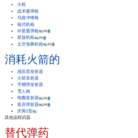
火枪
战术霰弹枪
乌兹冲锋枪
链式机枪
外星霰弹枪
星旋机枪
太空海豚机枪
消耗火箭的
感应雷发射器
火箭发射器
手榴弹发射器
雪人炮
电圈发射器
喜庆弹射器
庆典2型
其他远程武器
替代弹药