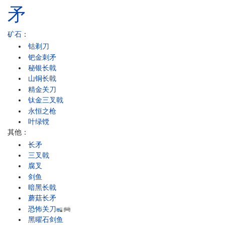
矛
矿石
：
钴剃刀
钯金刺矛
秘银长戟
山铜长戟
精金关刀
钛金三叉戟
永恒之枪
叶绿镋
其他：
长矛
三叉戟
腐叉
剑鱼
暗黑长戟
蘑菇长矛
恐怖关刀
黑曜石剑鱼