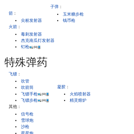
子弹
：
箭
：
玉米糖步枪
尖桩发射器
钱币枪
火箭
：
毒刺发射器
杰克南瓜灯发射器
钉枪
特殊弹药
飞镖
：
吹管
凝胶
：
吹箭筒
飞镖手枪
火焰喷射器
飞镖步枪
精灵熔炉
其他：
信号枪
雪球炮
沙枪
星星炮