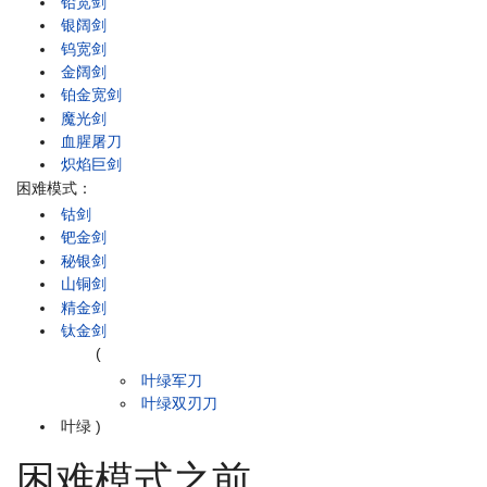
铅宽剑
银阔剑
钨宽剑
金阔剑
铂金宽剑
魔光剑
血腥屠刀
炽焰巨剑
困难模式：
钴剑
钯金剑
秘银剑
山铜剑
精金剑
钛金剑
(
叶绿军刀
叶绿双刃刀
叶绿
)
困难模式之前