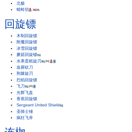
北极
蜻蛉切
回旋镖
木制回旋镖
附魔回旋镖
冰雪回旋镖
蘑菇回旋镖
水果蛋糕旋刃
血腥砍刀
荆棘旋刃
烈焰回旋镖
飞刀
光辉飞盘
香蕉回旋镖
Sergeant United Shield
圣骑士锤
疯狂飞斧