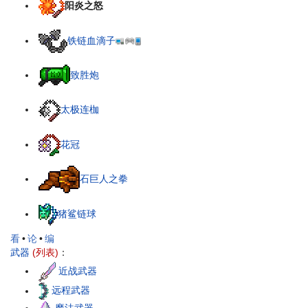
阳炎之怒
铁链血滴子
致胜炮
太极连枷
花冠
石巨人之拳
猪鲨链球
看
•
论
•
编
武器
(列表)
：
近战武器
远程武器