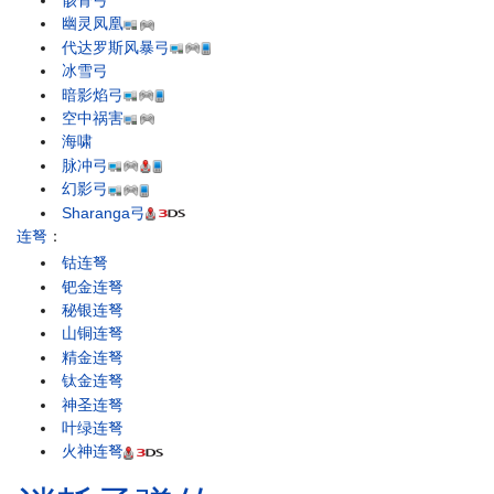
骸骨弓
幽灵凤凰
代达罗斯风暴弓
冰雪弓
暗影焰弓
空中祸害
海啸
脉冲弓
幻影弓
Sharanga弓
连弩
：
钴连弩
钯金连弩
秘银连弩
山铜连弩
精金连弩
钛金连弩
神圣连弩
叶绿连弩
火神连弩