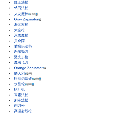
红玉法杖
钻石法杖
火花魔棒
Gray Zapinator
海蓝权杖
太空枪
冰雪魔杖
黄金雨
骷髅头法书
恶魔锄刀
激光步枪
魔法飞刀
Orange Zapinator
裂天剑
暗影焰妖娃
水晶蛇
吹叶机
寒霜法杖
剧毒法杖
剃刀松
高温射线枪