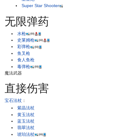
Super Star Shooter
无限弹药
水枪
史莱姆枪
彩弹枪
鱼叉枪
食人鱼枪
毒弹枪
魔法武器
直接伤害
宝石法杖
：
紫晶法杖
黄玉法杖
蓝玉法杖
翡翠法杖
琥珀法杖