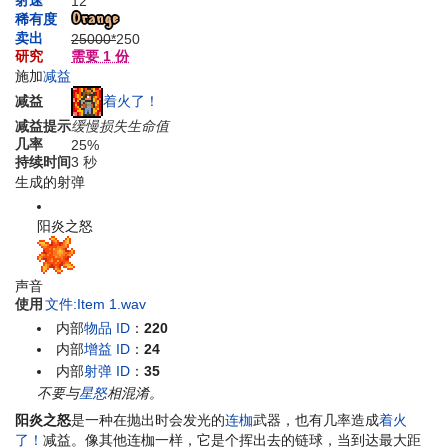
12
稀有度
卖出
25000*
2
50
研究
需要 1 份
施加
减益
着火了！
减益
减益提示
缓慢损失生命值
几率
25%
持续时间
3 秒
生成的射弹
阳炎之怒
声音
使用
文件:Item 1.wav
内部
物品 ID
：
220
内部
增益 ID
：
24
内部
射弹 ID
：
35
不要与
星怒
相混淆。
阳炎之怒
是一种在抛出时会发光的
连枷
武器，也有几率造成
着火
了！
减益。像其他连枷一样，它是个挥出去的链球，当到达最大距