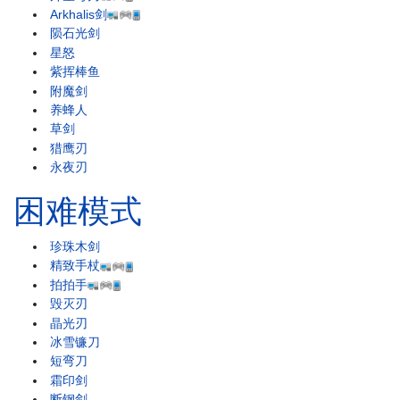
Arkhalis剑
陨石光剑
星怒
紫挥棒鱼
附魔剑
养蜂人
草剑
猎鹰刃
永夜刃
困难模式
珍珠木剑
精致手杖
拍拍手
毁灭刃
晶光刃
冰雪镰刀
短弯刀
霜印剑
断钢剑