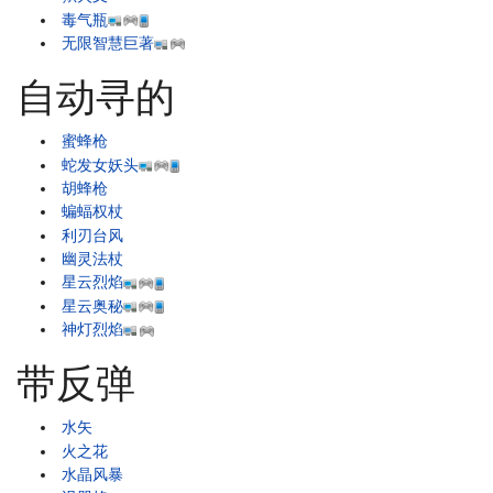
毒气瓶
无限智慧巨著
自动寻的
蜜蜂枪
蛇发女妖头
胡蜂枪
蝙蝠权杖
利刃台风
幽灵法杖
星云烈焰
星云奥秘
神灯烈焰
带反弹
水矢
火之花
水晶风暴