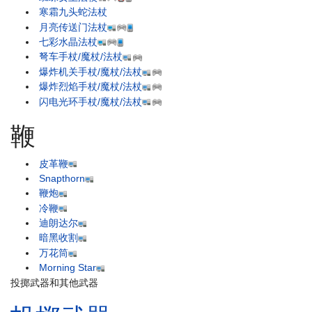
寒霜九头蛇法杖
月亮传送门法杖
七彩水晶法杖
弩车手杖/魔杖/法杖
爆炸机关手杖/魔杖/法杖
爆炸烈焰手杖/魔杖/法杖
闪电光环手杖/魔杖/法杖
鞭
皮革鞭
Snapthorn
鞭炮
冷鞭
迪朗达尔
暗黑收割
万花筒
Morning Star
投掷武器和其他武器