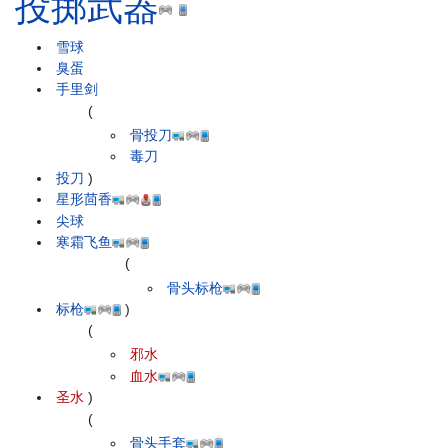
投掷武器
雪球
臭蛋
手里剑
(
骨投刀
毒刀
投刀
)
星形茴香
尖球
寒霜飞鱼
(
骨头标枪
标枪
)
(
邪水
血水
圣水
)
(
骨头手套