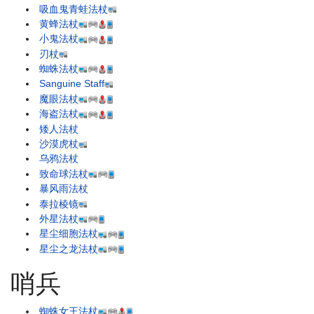
吸血鬼青蛙法杖
黄蜂法杖
小鬼法杖
刃杖
蜘蛛法杖
Sanguine Staff
魔眼法杖
海盗法杖
矮人法杖
沙漠虎杖
乌鸦法杖
致命球法杖
暴风雨法杖
泰拉棱镜
外星法杖
星尘细胞法杖
星尘之龙法杖
哨兵
蜘蛛女王法杖