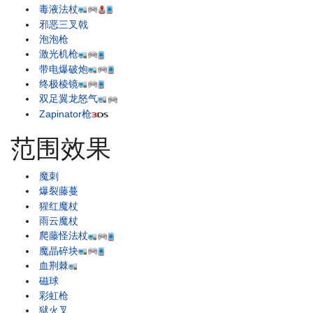
毒液法杖
邪恶三叉戟
泡泡枪
激光机枪
带电爆破炮
终极棱镜
双足翼龙怒气
Zapinator枪
范围效果
魔刺
爆裂藤蔓
猩红魔杖
雨云魔杖
爬藤怪法杖
魔晶碎块
血荆棘
磁球
彩虹枪
狱火叉