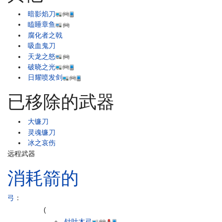
暗影焰刀
瞌睡章鱼
腐化者之戟
吸血鬼刀
天龙之怒
破晓之光
日耀喷发剑
已移除的武器
大镰刀
灵魂镰刀
冰之哀伤
远程武器
消耗箭的
弓
：
(
针叶木弓