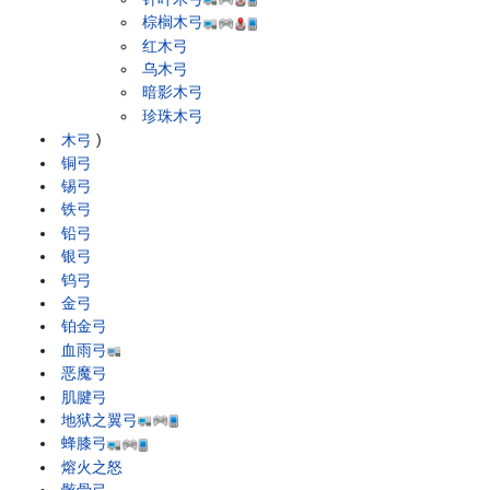
棕榈木弓
红木弓
乌木弓
暗影木弓
珍珠木弓
木弓
)
铜弓
锡弓
铁弓
铅弓
银弓
钨弓
金弓
铂金弓
血雨弓
恶魔弓
肌腱弓
地狱之翼弓
蜂膝弓
熔火之怒