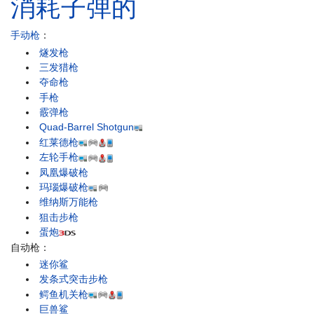
消耗子弹的
手动枪
：
燧发枪
三发猎枪
夺命枪
手枪
霰弹枪
Quad-Barrel Shotgun
红莱德枪
左轮手枪
凤凰爆破枪
玛瑙爆破枪
维纳斯万能枪
狙击步枪
蛋炮
自动枪：
迷你鲨
发条式突击步枪
鳄鱼机关枪
巨兽鲨