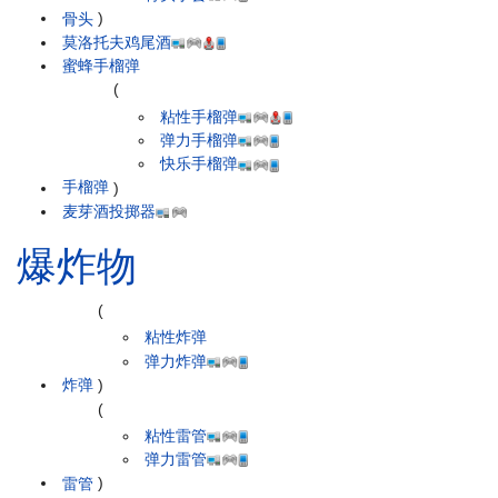
骨头
)
莫洛托夫鸡尾酒
蜜蜂手榴弹
(
粘性手榴弹
弹力手榴弹
快乐手榴弹
手榴弹
)
麦芽酒投掷器
爆炸物
(
粘性炸弹
弹力炸弹
炸弹
)
(
粘性雷管
弹力雷管
雷管
)