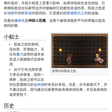
离时返回，并很大程度上受重力影响，如果持续按住攻击按钮，它
将继续悬挂在玩家旁边并对接触到它的敌怪造成伤害。阳炎之怒是
从
地狱
中的
暗影箱
内获得的。它是最好的
困难模式之前
的连枷。
其最佳
修饰语
是
神级
或
恶魔
。这两个修饰语能把平均伤害输出提高
相同的量。
小贴士
阳炎之怒的射程、
高伤害、穿透能力、无
任何
魔力
或弹药成本使
其进入困难模式也很有
用。
由于它有无限穿透
使用中的阳炎之怒。
力来击杀饿鬼，借助一
座桥，阳炎之怒可以在
对抗普通模式的
血肉墙
时有良好表现。但是，在专家模式下，并
不建议如此，因为建议玩家要和血肉墙保持距离，并且血肉墙的
速度更快了。
历史