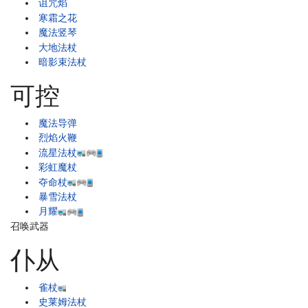
诅咒焰
寒霜之花
魔法竖琴
大地法杖
暗影束法杖
可控
魔法导弹
烈焰火鞭
流星法杖
彩虹魔杖
夺命杖
暴雪法杖
月耀
召唤武器
仆从
雀杖
史莱姆法杖