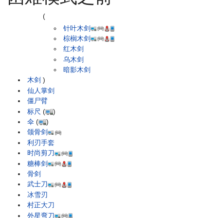
(
针叶木剑
棕榈木剑
红木剑
乌木剑
暗影木剑
木剑
)
仙人掌剑
僵尸臂
标尺
(
)
伞
(
)
颌骨剑
利刃手套
时尚剪刀
糖棒剑
骨剑
武士刀
冰雪刃
村正大刀
外星弯刀