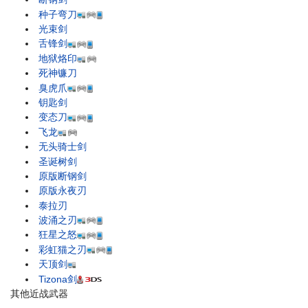
种子弯刀
光束剑
舌锋剑
地狱烙印
死神镰刀
臭虎爪
钥匙剑
变态刀
飞龙
无头骑士剑
圣诞树剑
原版断钢剑
原版永夜刃
泰拉刃
波涌之刃
狂星之怒
彩虹猫之刃
天顶剑
Tizona剑
其他近战武器