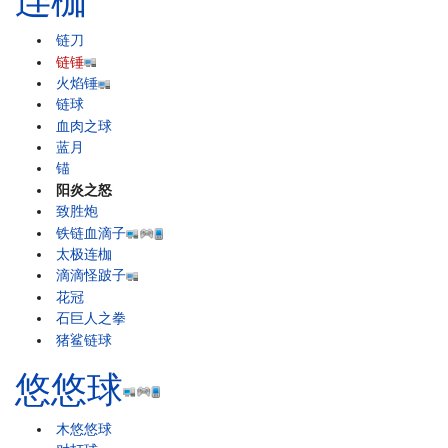
连枷
链刀
链锤
火焰锤
链球
血肉之球
蓝月
锚
阳炎之怒
致胜炮
铁链血滴子
太极连枷
滴滴怪跛子
花冠
石巨人之拳
猪鲨链球
悠悠球
木悠悠球