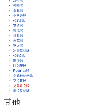
对打球
抑郁球
血脉球
亚马逊球
代码1球
英勇球
喷流球
好胜球
吉克球
狱火球
冰雪悠悠球
代码2球
渐变球
叶列茨球
Red的抛球
女武神悠悠球
克拉肯球
克苏鲁之眼
泰拉悠悠球
其他