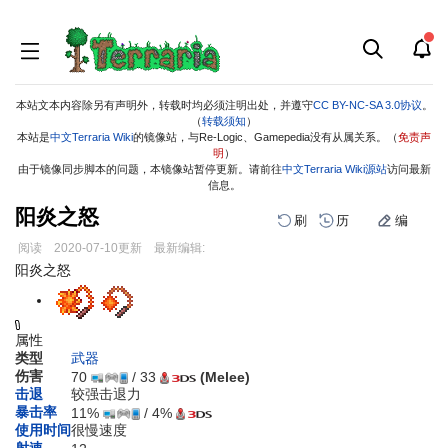
本站文本内容除另有声明外，转载时均必须注明出处，并遵守
CC BY-NC-SA 3.0协议
。
（
转载须知
）
本站是
中文Terraria Wiki
的镜像站，与Re-Logic、Gamepedia没有从属关系。（
免责声
明
）
由于镜像同步脚本的问题，本镜像站暂停更新。请前往
中文Terraria Wiki源站
访问最新
信息。
阳炎之怒
刷
历
编
阅读
2020-07-10
更新
最新编辑:
跳
跳
阳炎之怒
到
到
导
搜
航
索
属性
类型
武器
伤害
70
/ 33
(Melee)
击退
较强击退力
暴击率
11%
/ 4%
使用时间
很慢速度
射速