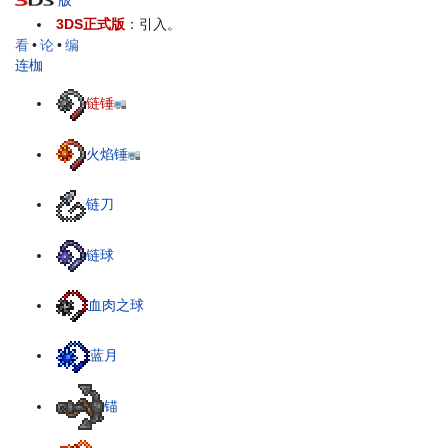
3DS正式版
：引入。
看
•
论
•
编
连枷
链锤
火焰锤
链刀
链球
血肉之球
蓝月
锚