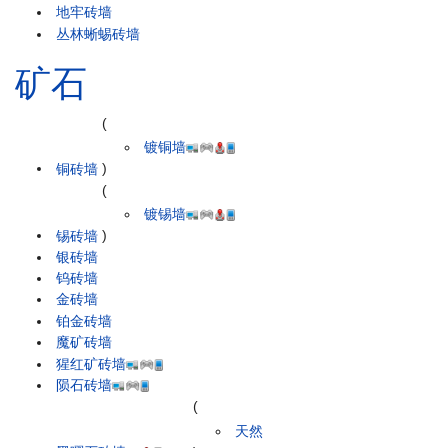
地牢砖墙
丛林蜥蜴砖墙
矿石
(
镀铜墙
铜砖墙
)
(
镀锡墙
锡砖墙
)
银砖墙
钨砖墙
金砖墙
铂金砖墙
魔矿砖墙
猩红矿砖墙
陨石砖墙
(
天然