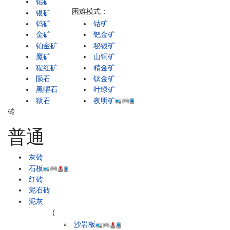
铅矿
困难模式：
银矿
钨矿
钴矿
金矿
钯金矿
铂金矿
秘银矿
魔矿
山铜矿
猩红矿
精金矿
陨石
钛金矿
黑曜石
叶绿矿
狱石
夜明矿
砖
普通
灰砖
石板
红砖
泥石砖
泥灰
(
沙岩板