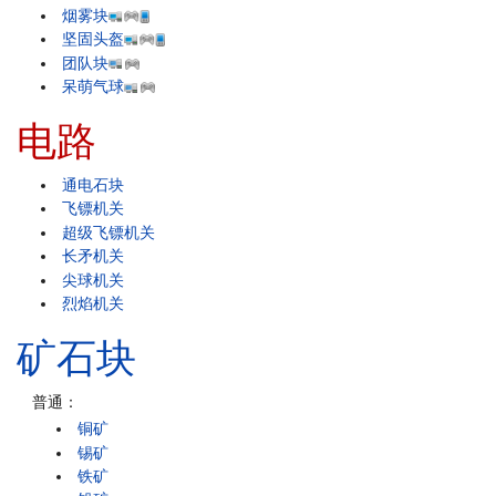
烟雾块
坚固头盔
团队块
呆萌气球
电路
通电石块
飞镖机关
超级飞镖机关
长矛机关
尖球机关
烈焰机关
矿石块
普通：
铜矿
锡矿
铁矿