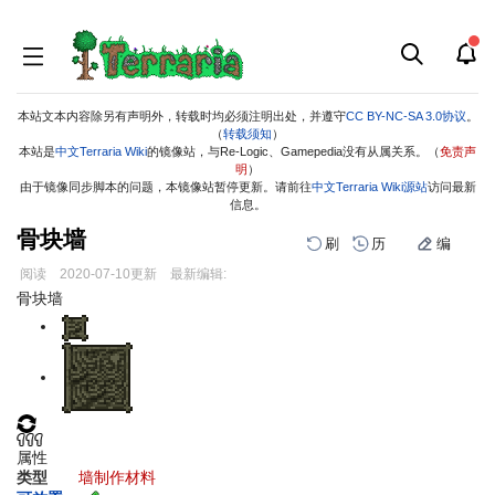
本站文本内容除另有声明外，转载时均必须注明出处，并遵守
CC BY-NC-SA 3.0协议
。
（
转载须知
）
本站是
中文Terraria Wiki
的镜像站，与Re-Logic、Gamepedia没有从属关系。（
免责声
明
）
由于镜像同步脚本的问题，本镜像站暂停更新。请前往
中文Terraria Wiki源站
访问最新
信息。
骨块墙
刷
历
编
阅读
2020-07-10
更新
最新编辑:
跳
跳
骨块墙
到
到
导
搜
航
索
属性
类型
墙
制作材料