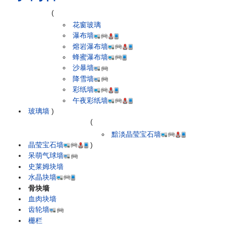
(
花窗玻璃
瀑布墙
熔岩瀑布墙
蜂蜜瀑布墙
沙暴墙
降雪墙
彩纸墙
午夜彩纸墙
玻璃墙
)
(
黯淡晶莹宝石墙
晶莹宝石墙
)
呆萌气球墙
史莱姆块墙
水晶块墙
骨块墙
血肉块墙
齿轮墙
栅栏