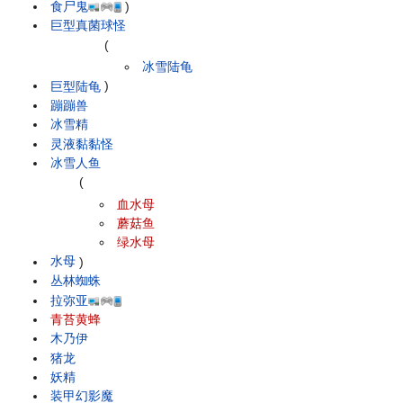
食尸鬼
)
巨型真菌球怪
(
冰雪陆龟
巨型陆龟
)
蹦蹦兽
冰雪精
灵液黏黏怪
冰雪人鱼
(
血水母
蘑菇鱼
绿水母
水母
)
丛林蜘蛛
拉弥亚
青苔黄蜂
木乃伊
猪龙
妖精
装甲幻影魔