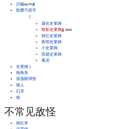
沙贼
骷髅弓箭手
(
腐化史莱姆
暗影史莱姆
猩红史莱姆
夜明史莱姆
小史莱姆
恶翅史莱姆
毒泥
史莱姆
)
独角兽
游荡眼球怪
狼人
幻灵
狼
不常见敌怪
猩红斧
诅咒锤