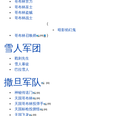
哥布林苦力
哥布林巫士
哥布林盗贼
哥布林战士
(
暗影焰幻鬼
哥布林召唤师
)
雪人军团
戳刺先生
雪人暴徒
巴拉雪人
撒旦军队
神秘传送门
天国哥布林
天国哥布林投弹手
天国标枪投掷怪
天国飞龙