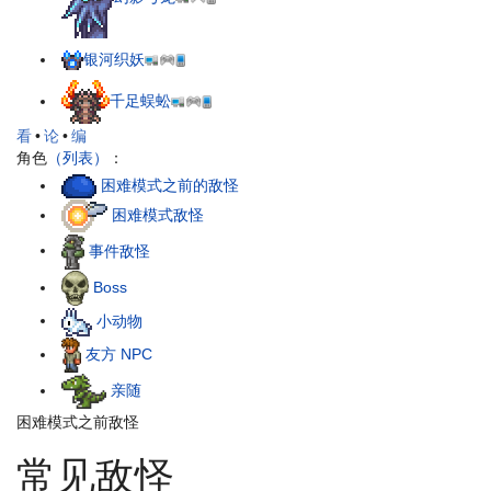
银河织妖
千足蜈蚣
看
•
论
•
编
角色
（列表）
：
困难模式之前的敌怪
困难模式敌怪
事件敌怪
Boss
小动物
友方 NPC
亲随
困难模式之前敌怪
常见敌怪