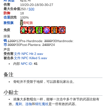
AI 类型
蠕虫 AI
伤害
10
/
20
›
20
›
18
/
30
›
30
›
27
最大生命值
250 /
500
防御
18
击退
抗性
100%
骨蛇旗
敌怪旗
免疫
掉落
钱
1200*
12
Pre-Hardmode:
3000*
30
Hardmode:
币
3000*
30
Post-Plantera:
2400*
24
声音
受伤害
文件:NPC Hit 2.wav
被击杀
文件:NPC Killed 5.wav
内部
NPC ID
:
41
备注
骨蛇并不受限于地狱，可以跟着玩家出去。
小贴士
就像大多数蠕虫一样，能够一次击中多个体节的武器比较有
效。
魔刺
、
连枷
和
猩红魔杖
是一些有效的武器。