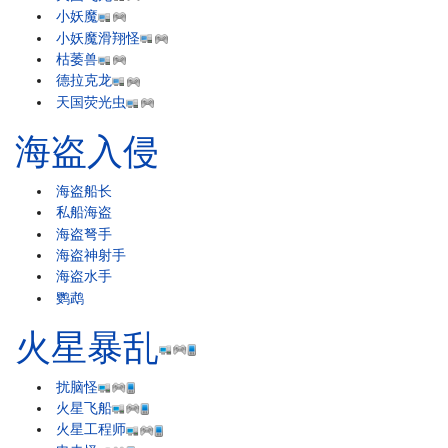
小妖魔
小妖魔滑翔怪
枯萎兽
德拉克龙
天国荧光虫
海盗入侵
海盗船长
私船海盗
海盗弩手
海盗神射手
海盗水手
鹦鹉
火星暴乱
扰脑怪
火星飞船
火星工程师