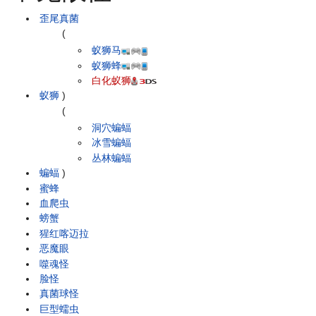
歪尾真菌
(
蚁狮马
蚁狮蜂
白化蚁狮
蚁狮
)
(
洞穴蝙蝠
冰雪蝙蝠
丛林蝙蝠
蝙蝠
)
蜜蜂
血爬虫
螃蟹
猩红喀迈拉
恶魔眼
噬魂怪
脸怪
真菌球怪
巨型蠕虫