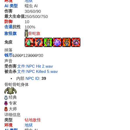
环境
地狱
AI 类型
蠕虫 AI
伤害
30
/
60
/
90
最大生命值
250
/
500
/
750
防御
10
击退
抗性
100%
骨蛇旗
敌怪旗
免疫
掉落
钱币
1200*
12
3000*
30
声音
受伤害
文件:NPC Hit 2.wav
被击杀
文件:NPC Killed 5.wav
内部
NPC ID
:
39
骨蛇
骨蛇身体
经典
专家
大师
详细信息
类型
钻地敌怪
环境
地狱