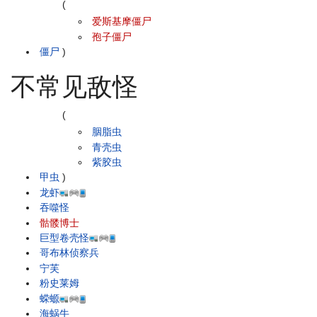
(
爱斯基摩僵尸
孢子僵尸
僵尸
)
不常见敌怪
(
胭脂虫
青壳虫
紫胶虫
甲虫
)
龙虾
吞噬怪
骷髅博士
巨型卷壳怪
哥布林侦察兵
宁芙
粉史莱姆
蝾螈
海蜗牛