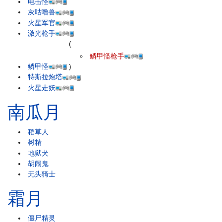
电击怪
灰咕噜兽
火星军官
激光枪手
(
鳞甲怪枪手
鳞甲怪
)
特斯拉炮塔
火星走妖
南瓜月
稻草人
树精
地狱犬
胡闹鬼
无头骑士
霜月
僵尸精灵