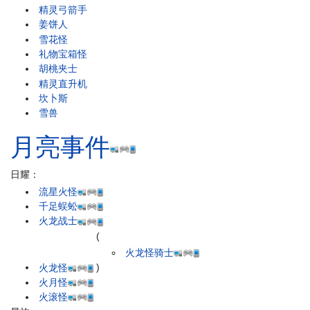
精灵弓箭手
姜饼人
雪花怪
礼物宝箱怪
胡桃夹士
精灵直升机
坎卜斯
雪兽
月亮事件
日耀：
流星火怪
千足蜈蚣
火龙战士
(
火龙怪骑士
火龙怪
)
火月怪
火滚怪