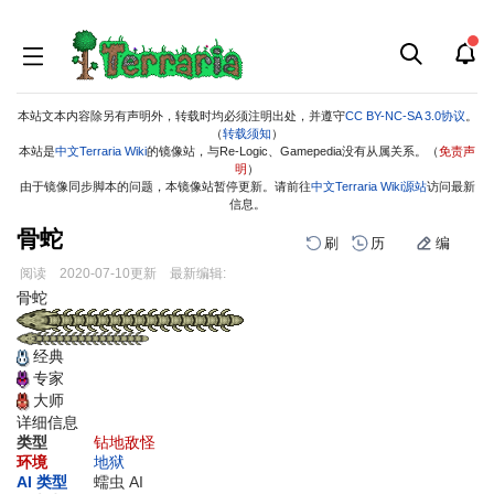
本站文本内容除另有声明外，转载时均必须注明出处，并遵守
CC BY-NC-SA 3.0协议
。
（
转载须知
）
本站是
中文Terraria Wiki
的镜像站，与Re-Logic、Gamepedia没有从属关系。（
免责声
明
）
由于镜像同步脚本的问题，本镜像站暂停更新。请前往
中文Terraria Wiki源站
访问最新
信息。
骨蛇
刷
历
编
阅读
2020-07-10
更新
最新编辑:
跳
跳
骨蛇
到
到
导
搜
经典
航
索
专家
大师
详细信息
类型
钻地敌怪
环境
地狱
AI 类型
蠕虫 AI