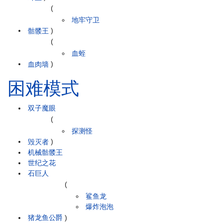
(
地牢守卫
骷髅王
)
(
血蛭
血肉墙
)
困难模式
双子魔眼
(
探测怪
毁灭者
)
机械骷髅王
世纪之花
石巨人
(
鲨鱼龙
爆炸泡泡
猪龙鱼公爵
)