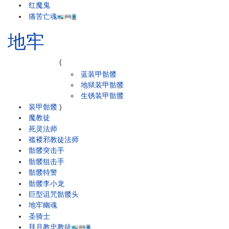
红魔鬼
痛苦亡魂
地牢
(
蓝装甲骷髅
地狱装甲骷髅
生锈装甲骷髅
装甲骷髅
)
魔教徒
死灵法师
褴褛邪教徒法师
骷髅突击手
骷髅狙击手
骷髅特警
骷髅李小龙
巨型诅咒骷髅头
地牢幽魂
圣骑士
拜月教忠教徒