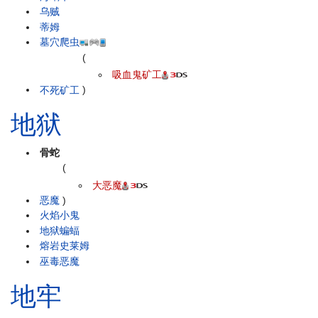
乌贼
蒂姆
墓穴爬虫
(
吸血鬼矿工
不死矿工
)
地狱
骨蛇
(
大恶魔
恶魔
)
火焰小鬼
地狱蝙蝠
熔岩史莱姆
巫毒恶魔
地牢