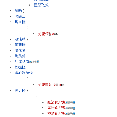
巨型飞狐
蝙蝠
)
黑隐士
嗜血怪
(
灵能精
混沌精
)
爬藤怪
腐化者
跳跳兽
沙漠幽魂
挖掘怪
恶心浮游怪
(
灵能腹足怪
腹足怪
)
(
红染食尸鬼
腐恶食尸鬼
神梦食尸鬼