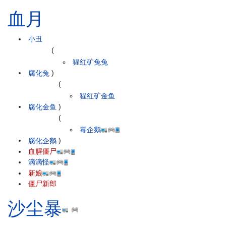
血月
小丑
(
猩红矿兔兔
腐化兔
)
(
猩红矿金鱼
腐化金鱼
)
(
毒企鹅
腐化企鹅
)
血腥僵尸
滴滴怪
新娘
僵尸新郎
沙尘暴