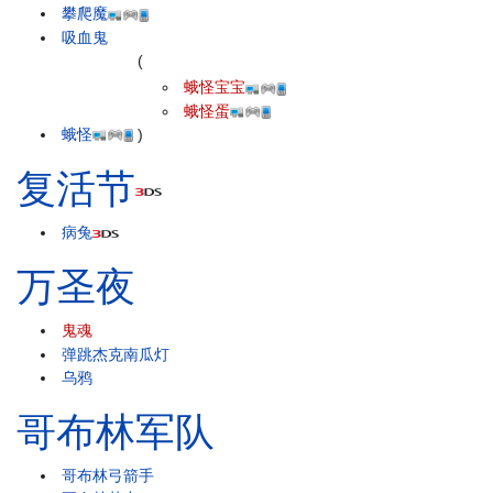
攀爬魔
吸血鬼
(
蛾怪宝宝
蛾怪蛋
蛾怪
)
复活节
病兔
万圣夜
鬼魂
弹跳杰克南瓜灯
乌鸦
哥布林军队
哥布林弓箭手