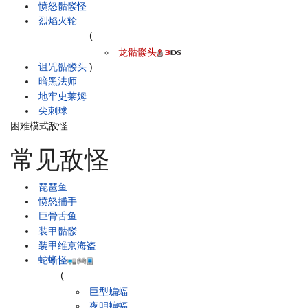
愤怒骷髅怪
烈焰火轮
(
龙骷髅头
诅咒骷髅头
)
暗黑法师
地牢史莱姆
尖刺球
困难模式敌怪
常见敌怪
琵琶鱼
愤怒捕手
巨骨舌鱼
装甲骷髅
装甲维京海盗
蛇蜥怪
(
巨型蝙蝠
夜明蝙蝠