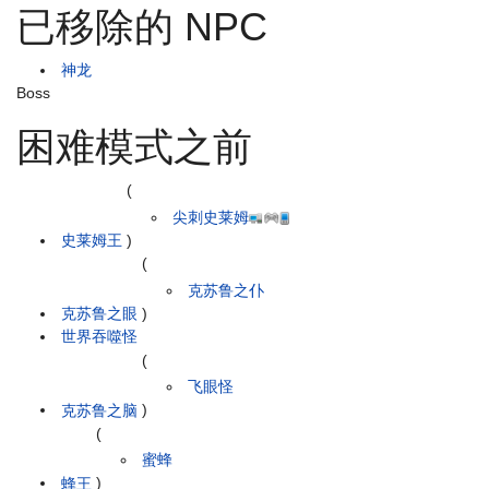
已移除的 NPC
神龙
Boss
困难模式之前
(
尖刺史莱姆
史莱姆王
)
(
克苏鲁之仆
克苏鲁之眼
)
世界吞噬怪
(
飞眼怪
克苏鲁之脑
)
(
蜜蜂
蜂王
)