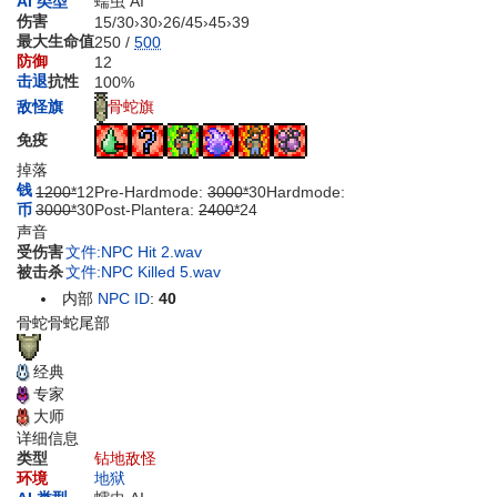
AI 类型
蠕虫 AI
伤害
15
/
30
›
30
›
26
/
45
›
45
›
39
最大生命值
250 /
500
防御
12
击退
抗性
100%
骨蛇旗
敌怪旗
免疫
掉落
钱
1200*
12
Pre-Hardmode:
3000*
30
Hardmode:
币
3000*
30
Post-Plantera:
2400*
24
声音
受伤害
文件:NPC Hit 2.wav
被击杀
文件:NPC Killed 5.wav
内部
NPC ID
:
40
骨蛇
骨蛇尾部
经典
专家
大师
详细信息
类型
钻地敌怪
环境
地狱