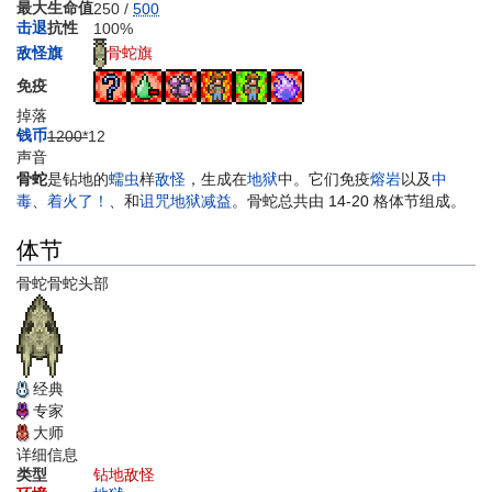
最大生命值
250 /
500
击退
抗性
100%
骨蛇旗
敌怪旗
免疫
掉落
钱币
1200*
12
声音
骨蛇
是钻地的
蠕虫
样
敌怪
，生成在
地狱
中。它们免疫
熔岩
以及
中
毒
、
着火了！
、和
诅咒地狱
减益
。骨蛇总共由 14-20 格体节组成。
体节
骨蛇
骨蛇头部
经典
专家
大师
详细信息
类型
钻地敌怪