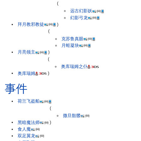
(
远古幻影妖
幻影弓龙
拜月教邪教徒
)
(
克苏鲁真眼
月蛭凝块
月亮领主
)
(
奥库瑞姆之仆
奥库瑞姆
)
事件
荷兰飞盗船
(
撒旦骷髅
黑暗魔法师
)
食人魔
双足翼龙