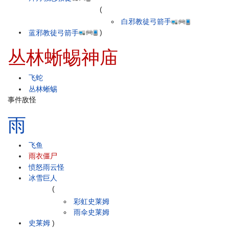
(
白邪教徒弓箭手
蓝邪教徒弓箭手
)
丛林蜥蜴神庙
飞蛇
丛林蜥蜴
事件敌怪
雨
飞鱼
雨衣僵尸
愤怒雨云怪
冰雪巨人
(
彩虹史莱姆
雨伞史莱姆
史莱姆
)