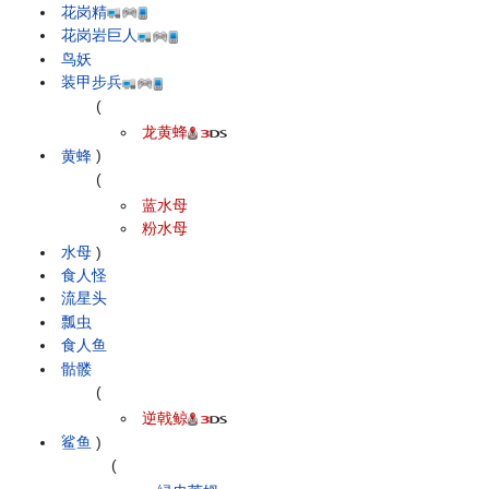
花岗精
花岗岩巨人
鸟妖
装甲步兵
(
龙黄蜂
黄蜂
)
(
蓝水母
粉水母
水母
)
食人怪
流星头
瓢虫
食人鱼
骷髅
(
逆戟鲸
鲨鱼
)
(