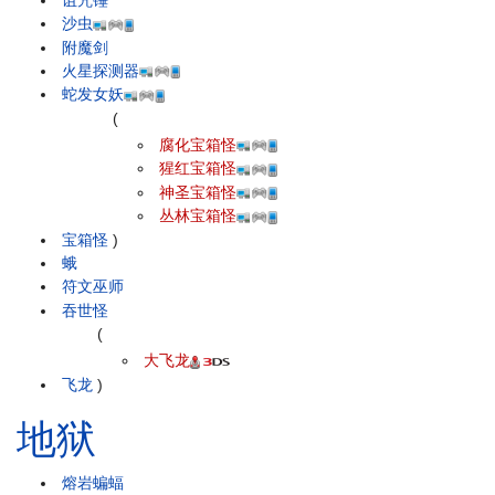
沙虫
附魔剑
火星探测器
蛇发女妖
(
腐化宝箱怪
猩红宝箱怪
神圣宝箱怪
丛林宝箱怪
宝箱怪
)
蛾
符文巫师
吞世怪
(
大飞龙
飞龙
)
地狱
熔岩蝙蝠