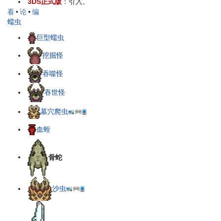
3DS正式版
：引入。
看
•
论
•
编
蠕虫
巨型蠕虫
挖掘怪
吞噬怪
吞世怪
墓穴爬虫
血蛭
骨蛇
沙虫