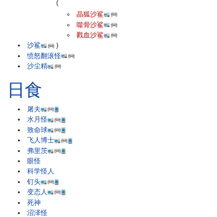
(
晶狐沙鲨
噬骨沙鲨
戮血沙鲨
沙鲨
)
愤怒翻滚怪
沙尘精
日食
屠夫
水月怪
致命球
飞人博士
弗里茨
眼怪
科学怪人
钉头
变态人
死神
沼泽怪