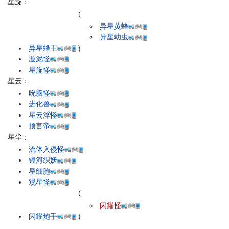
星旋：
(
异星黄蜂
异星幼虫
异星蜂王
)
漩泥怪
星旋怪
星云：
吮脑怪
进化兽
星云浮怪
预言帝
星尘：
流体入侵怪
银河织妖
星细胞
观星怪
(
闪耀怪
闪耀炮手
)