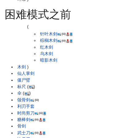
困难模式之前
(
针叶木剑
棕榈木剑
红木剑
乌木剑
暗影木剑
木剑
)
仙人掌剑
僵尸臂
标尺
(
)
伞
(
)
颌骨剑
利刃手套
时尚剪刀
糖棒剑
骨剑
武士刀