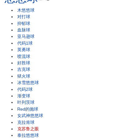
木悠悠球
对打球
抑郁球
血脉球
亚马逊球
代码1球
英勇球
喷流球
好胜球
吉克球
狱火球
冰雪悠悠球
代码2球
渐变球
叶列茨球
Red的抛球
女武神悠悠球
克拉肯球
克苏鲁之眼
泰拉悠悠球