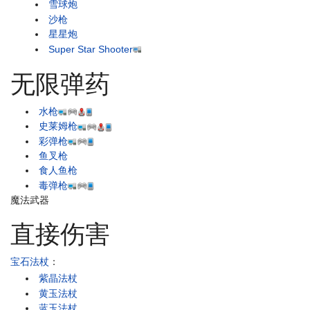
雪球炮
沙枪
星星炮
Super Star Shooter
无限弹药
水枪
史莱姆枪
彩弹枪
鱼叉枪
食人鱼枪
毒弹枪
魔法武器
直接伤害
宝石法杖
：
紫晶法杖
黄玉法杖
蓝玉法杖