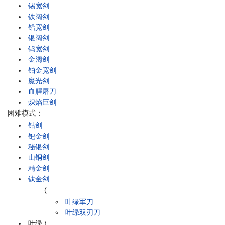
锡宽剑
铁阔剑
铅宽剑
银阔剑
钨宽剑
金阔剑
铂金宽剑
魔光剑
血腥屠刀
炽焰巨剑
困难模式：
钴剑
钯金剑
秘银剑
山铜剑
精金剑
钛金剑
(
叶绿军刀
叶绿双刃刀
叶绿
)