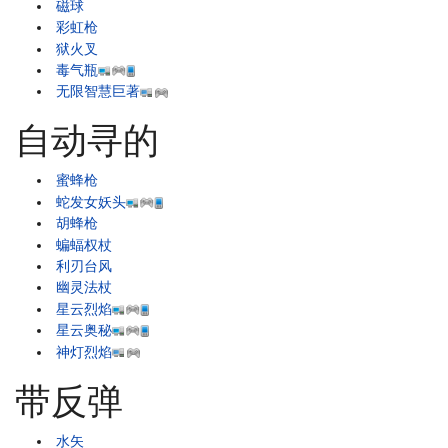
磁球
彩虹枪
狱火叉
毒气瓶
无限智慧巨著
自动寻的
蜜蜂枪
蛇发女妖头
胡蜂枪
蝙蝠权杖
利刃台风
幽灵法杖
星云烈焰
星云奥秘
神灯烈焰
带反弹
水矢