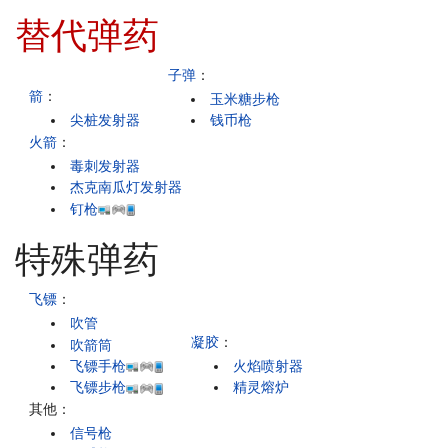
替代弹药
子弹
：
箭
：
玉米糖步枪
尖桩发射器
钱币枪
火箭
：
毒刺发射器
杰克南瓜灯发射器
钉枪
特殊弹药
飞镖
：
吹管
凝胶
：
吹箭筒
飞镖手枪
火焰喷射器
飞镖步枪
精灵熔炉
其他：
信号枪