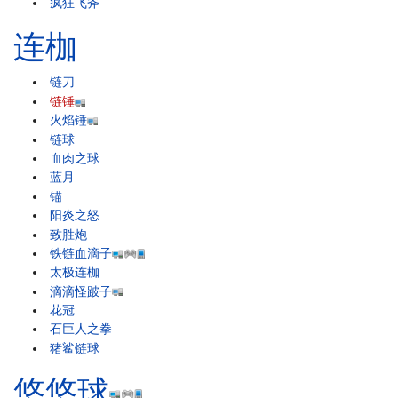
疯狂飞斧
连枷
链刀
链锤
火焰锤
链球
血肉之球
蓝月
锚
阳炎之怒
致胜炮
铁链血滴子
太极连枷
滴滴怪跛子
花冠
石巨人之拳
猪鲨链球
悠悠球