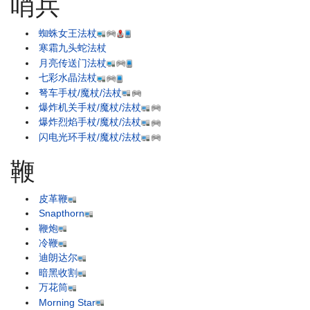
哨兵
蜘蛛女王法杖
寒霜九头蛇法杖
月亮传送门法杖
七彩水晶法杖
弩车手杖/魔杖/法杖
爆炸机关手杖/魔杖/法杖
爆炸烈焰手杖/魔杖/法杖
闪电光环手杖/魔杖/法杖
鞭
皮革鞭
Snapthorn
鞭炮
冷鞭
迪朗达尔
暗黑收割
万花筒
Morning Star