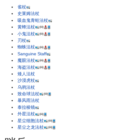
雀杖
史莱姆法杖
吸血鬼青蛙法杖
黄蜂法杖
小鬼法杖
刃杖
蜘蛛法杖
Sanguine Staff
魔眼法杖
海盗法杖
矮人法杖
沙漠虎杖
乌鸦法杖
致命球法杖
暴风雨法杖
泰拉棱镜
外星法杖
星尘细胞法杖
星尘之龙法杖