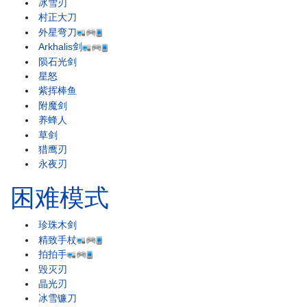
冰雪刃
村正大刀
外星弯刀
Arkhalis剑
陨石光剑
星怒
紫挥棒鱼
附魔剑
养蜂人
草剑
猎鹰刃
永夜刃
困难模式
珍珠木剑
精致手杖
拍拍手
毁灭刃
晶光刃
冰雪镰刀