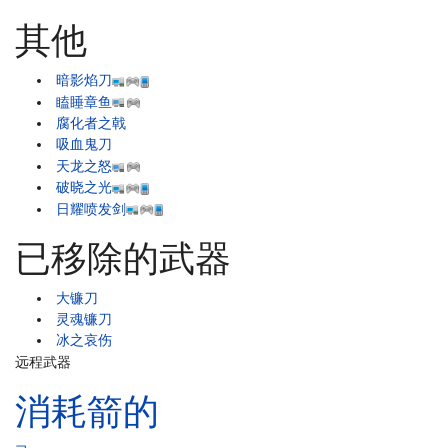
其他
暗影焰刀
瞌睡章鱼
腐化者之戟
吸血鬼刀
天龙之怒
破晓之光
日耀喷发剑
已移除的武器
大镰刀
灵魂镰刀
冰之哀伤
远程武器
消耗箭的