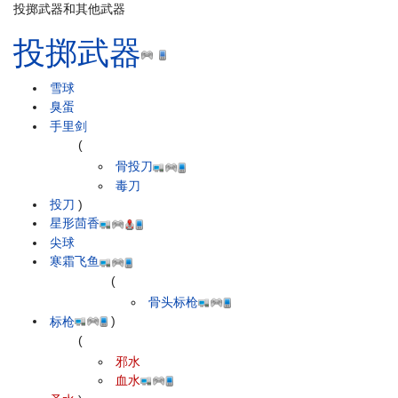
投掷武器和其他武器
投掷武器
雪球
臭蛋
手里剑
(
骨投刀
毒刀
投刀
)
星形茴香
尖球
寒霜飞鱼
(
骨头标枪
标枪
)
(
邪水
血水