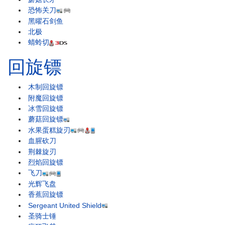
恐怖关刀
黑曜石剑鱼
北极
蜻蛉切
回旋镖
木制回旋镖
附魔回旋镖
冰雪回旋镖
蘑菇回旋镖
水果蛋糕旋刃
血腥砍刀
荆棘旋刃
烈焰回旋镖
飞刀
光辉飞盘
香蕉回旋镖
Sergeant United Shield
圣骑士锤