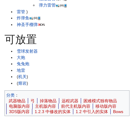
弹力雷管
雷管
)
炸弹鱼
神圣手榴弹
可放置
雪球发射器
大炮
兔兔炮
地雷
(
机关
)
(
熔岩
)
分类
：
武器物品
弓
掉落物品
远程武器
困难模式独有物品
电脑版内容
主机版内容
前代主机版内容
移动版内容
3DS版内容
1.2.3 中修改的实体
1.2 中引入的实体
Bows