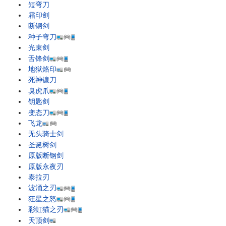
短弯刀
霜印剑
断钢剑
种子弯刀
光束剑
舌锋剑
地狱烙印
死神镰刀
臭虎爪
钥匙剑
变态刀
飞龙
无头骑士剑
圣诞树剑
原版断钢剑
原版永夜刃
泰拉刃
波涌之刃
狂星之怒
彩虹猫之刃
天顶剑