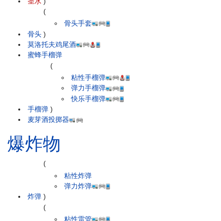
圣水
)
(
骨头手套
骨头
)
莫洛托夫鸡尾酒
蜜蜂手榴弹
(
粘性手榴弹
弹力手榴弹
快乐手榴弹
手榴弹
)
麦芽酒投掷器
爆炸物
(
粘性炸弹
弹力炸弹
炸弹
)
(
粘性雷管