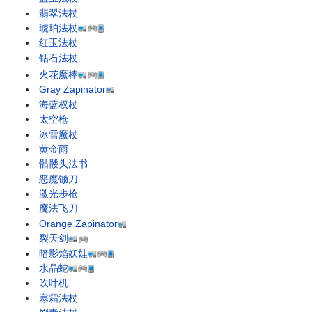
翡翠法杖
琥珀法杖
红玉法杖
钻石法杖
火花魔棒
Gray Zapinator
海蓝权杖
太空枪
冰雪魔杖
黄金雨
骷髅头法书
恶魔锄刀
激光步枪
魔法飞刀
Orange Zapinator
裂天剑
暗影焰妖娃
水晶蛇
吹叶机
寒霜法杖