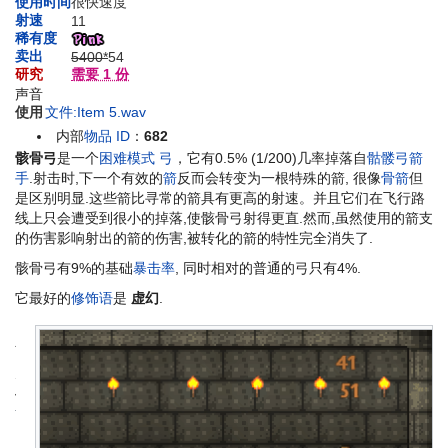
使用时间
很快速度
射速
11
稀有度
卖出
5400*
54
研究
需要 1 份
声音
使用
文件:Item 5.wav
内部
物品 ID
：
682
骸骨弓
是一个
困难模式
弓
，它有0.5% (1/200)几率掉落自
骷髅弓箭
手
.射击时,下一个有效的
箭
反而会转变为一根特殊的箭, 很像
骨箭
但
是区别明显.这些箭比寻常的箭具有更高的射速。并且它们在飞行路
线上只会遭受到很小的掉落,使骸骨弓射得更直.然而,虽然使用的箭支
的伤害影响射出的箭的伤害,被转化的箭的特性完全消失了.
骸骨弓有9%的基础
暴击率
, 同时相对的普通的弓只有4%.
它最好的
修饰语
是
虚幻
.
小
贴
士