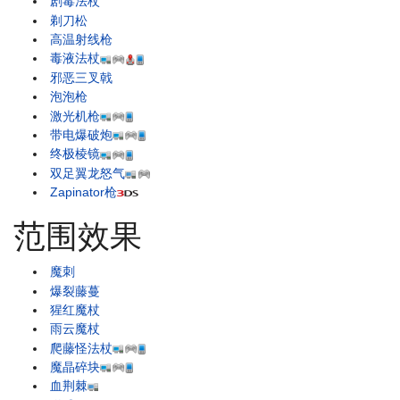
剧毒法杖
剃刀松
高温射线枪
毒液法杖
邪恶三叉戟
泡泡枪
激光机枪
带电爆破炮
终极棱镜
双足翼龙怒气
Zapinator枪
范围效果
魔刺
爆裂藤蔓
猩红魔杖
雨云魔杖
爬藤怪法杖
魔晶碎块
血荆棘