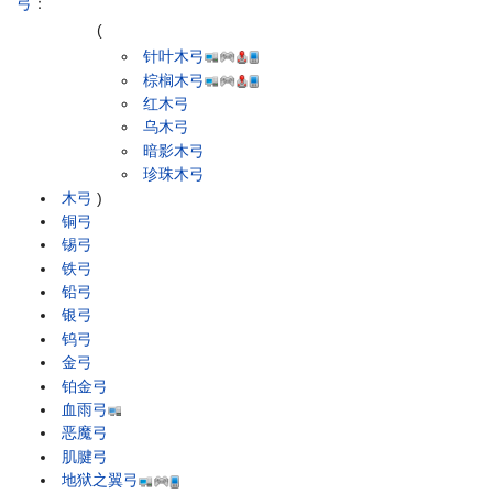
弓
：
(
针叶木弓
棕榈木弓
红木弓
乌木弓
暗影木弓
珍珠木弓
木弓
)
铜弓
锡弓
铁弓
铅弓
银弓
钨弓
金弓
铂金弓
血雨弓
恶魔弓
肌腱弓
地狱之翼弓