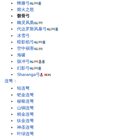
蜂膝弓
熔火之怒
骸骨弓
幽灵凤凰
代达罗斯风暴弓
冰雪弓
暗影焰弓
空中祸害
海啸
脉冲弓
幻影弓
Sharanga弓
连弩
：
钴连弩
钯金连弩
秘银连弩
山铜连弩
精金连弩
钛金连弩
神圣连弩
叶绿连弩