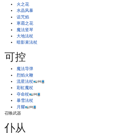
火之花
水晶风暴
诅咒焰
寒霜之花
魔法竖琴
大地法杖
暗影束法杖
可控
魔法导弹
烈焰火鞭
流星法杖
彩虹魔杖
夺命杖
暴雪法杖
月耀
召唤武器
仆从