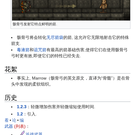
骸骨弓发射它特点鲜明的箭.
骸骨弓将会转化
无尽箭袋
的箭, 这允许它无限地射击它的特殊
箭支.
毒液箭
和
诅咒箭
有最高的箭基础伤害,使得它们在使用骸骨弓
弓时更有效,即使它们的特性已经失去.
花絮
事实上, Marrow（骸骨弓的英文原文，直译为“骨髓”）是在骨
头中发现的柔软组织。
历史
1.2.3
：轻微增加伤害并轻微缩短使用时间.
1.2
：引入.
看
•
论
•
编
武器
(列表)
：
近战武器