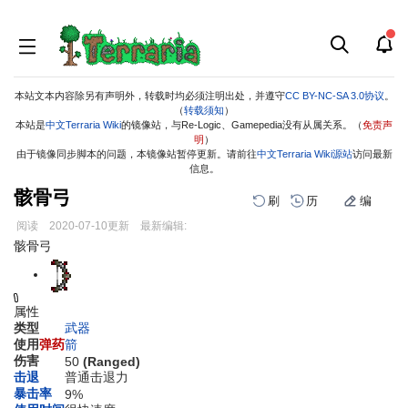
本站文本内容除另有声明外，转载时均必须注明出处，并遵守
CC BY-NC-SA 3.0协议
。
（
转载须知
）
本站是
中文Terraria Wiki
的镜像站，与Re-Logic、Gamepedia没有从属关系。（
免责声
明
）
由于镜像同步脚本的问题，本镜像站暂停更新。请前往
中文Terraria Wiki源站
访问最新
信息。
骸骨弓
刷
历
编
阅读
2020-07-10
更新
最新编辑:
跳
跳
骸骨弓
到
到
导
搜
航
索
属性
类型
武器
使用
弹药
箭
伤害
50
(Ranged)
击退
普通击退力
暴击率
9%