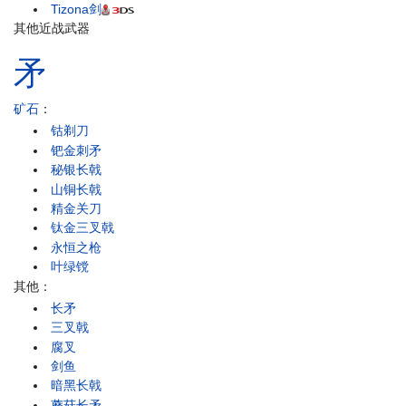
Tizona剑
其他近战武器
矛
矿石
：
钴剃刀
钯金刺矛
秘银长戟
山铜长戟
精金关刀
钛金三叉戟
永恒之枪
叶绿镋
其他：
长矛
三叉戟
腐叉
剑鱼
暗黑长戟
蘑菇长矛