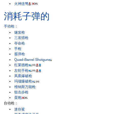
火神连弩
消耗子弹的
手动枪
：
燧发枪
三发猎枪
夺命枪
手枪
霰弹枪
Quad-Barrel Shotgun
红莱德枪
左轮手枪
凤凰爆破枪
玛瑙爆破枪
维纳斯万能枪
狙击步枪
蛋炮
自动枪：
迷你鲨