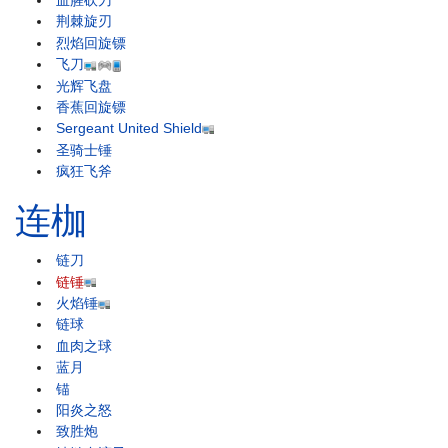
血腥砍刀
荆棘旋刃
烈焰回旋镖
飞刀
光辉飞盘
香蕉回旋镖
Sergeant United Shield
圣骑士锤
疯狂飞斧
连枷
链刀
链锤
火焰锤
链球
血肉之球
蓝月
锚
阳炎之怒
致胜炮