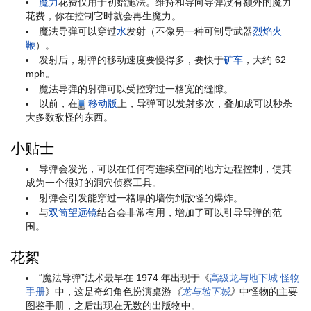
魔力
花费仅用于初始施法。维持和导向导弹没有额外的魔力
花费，你在控制它时就会再生魔力。
魔法导弹可以穿过
水
发射（不像另一种可制导武器
烈焰火
鞭
）。
发射后，射弹的移动速度要慢得多，要快于
矿车
，大约 62
mph。
魔法导弹的射弹可以受控穿过一格宽的缝隙。
以前，在
移动版
上，导弹可以发射多次，叠加成可以秒杀
大多数敌怪的东西。
小贴士
导弹会发光，可以在任何有连续空间的地方远程控制，使其
成为一个很好的洞穴侦察工具。
射弹会引发能穿过一格厚的墙伤到敌怪的爆炸。
与
双筒望远镜
结合会非常有用，增加了可以引导导弹的范
围。
花絮
“魔法导弹”法术最早在 1974 年出现于《
高级龙与地下城
怪物
手册
》中，这是奇幻角色扮演桌游
《
龙与地下城
》
中怪物的主要
图鉴手册，之后出现在无数的出版物中。