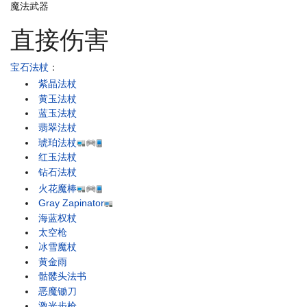
魔法武器
直接伤害
宝石法杖
：
紫晶法杖
黄玉法杖
蓝玉法杖
翡翠法杖
琥珀法杖
红玉法杖
钻石法杖
火花魔棒
Gray Zapinator
海蓝权杖
太空枪
冰雪魔杖
黄金雨
骷髅头法书
恶魔锄刀
激光步枪