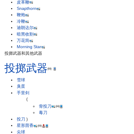
皮革鞭
Snapthorn
鞭炮
冷鞭
迪朗达尔
暗黑收割
万花筒
Morning Star
投掷武器和其他武器
投掷武器
雪球
臭蛋
手里剑
(
骨投刀
毒刀
投刀
)
星形茴香
尖球