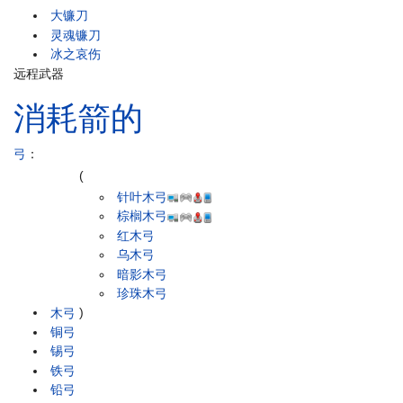
大镰刀
灵魂镰刀
冰之哀伤
远程武器
消耗箭的
弓
：
(
针叶木弓
棕榈木弓
红木弓
乌木弓
暗影木弓
珍珠木弓
木弓
)
铜弓
锡弓
铁弓
铅弓