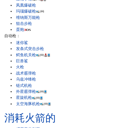
凤凰爆破枪
玛瑙爆破枪
维纳斯万能枪
狙击步枪
蛋炮
自动枪：
迷你鲨
发条式突击步枪
鳄鱼机关枪
巨兽鲨
火枪
战术霰弹枪
乌兹冲锋枪
链式机枪
外星霰弹枪
星旋机枪
太空海豚机枪
消耗火箭的