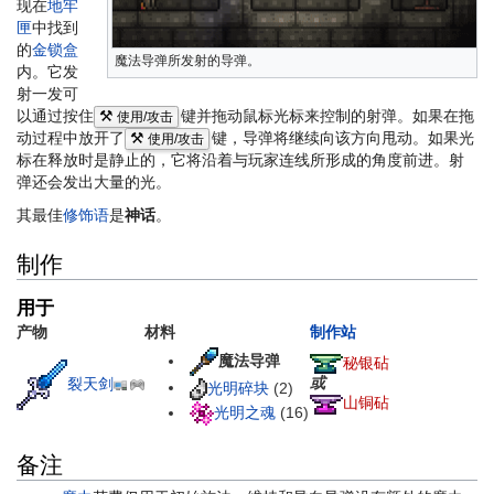
现在
地牢
匣
中找到
的
金锁盒
魔法导弹所发射的导弹。
内。它发
射一发可
以通过按住
⚒
键并拖动鼠标光标来控制的射弹。如果在拖
使用/攻击
动过程中放开了
⚒
键，导弹将继续向该方向甩动。如果光
使用/攻击
标在释放时是静止的，它将沿着与玩家连线所形成的角度前进。射
弹还会发出大量的光。
其最佳
修饰语
是
神话
。
制作
用于
产物
材料
制作站
魔法导弹
秘银砧
或
裂天剑
光明碎块
(2)
山铜砧
光明之魂
(16)
备注