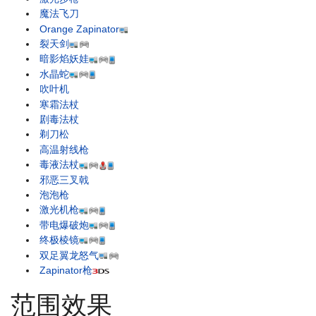
魔法飞刀
Orange Zapinator
裂天剑
暗影焰妖娃
水晶蛇
吹叶机
寒霜法杖
剧毒法杖
剃刀松
高温射线枪
毒液法杖
邪恶三叉戟
泡泡枪
激光机枪
带电爆破炮
终极棱镜
双足翼龙怒气
Zapinator枪
范围效果