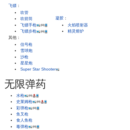
飞镖
：
吹管
凝胶
：
吹箭筒
飞镖手枪
火焰喷射器
飞镖步枪
精灵熔炉
其他：
信号枪
雪球炮
沙枪
星星炮
Super Star Shooter
无限弹药
水枪
史莱姆枪
彩弹枪
鱼叉枪
食人鱼枪
毒弹枪