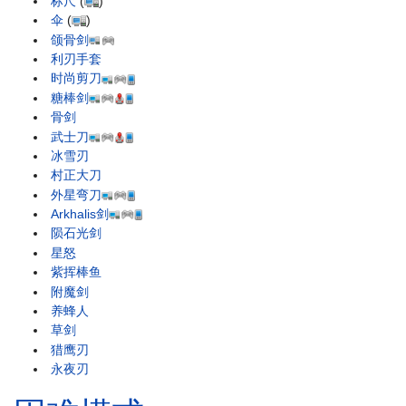
标尺
(
)
伞
(
)
颌骨剑
利刃手套
时尚剪刀
糖棒剑
骨剑
武士刀
冰雪刃
村正大刀
外星弯刀
Arkhalis剑
陨石光剑
星怒
紫挥棒鱼
附魔剑
养蜂人
草剑
猎鹰刃
永夜刃