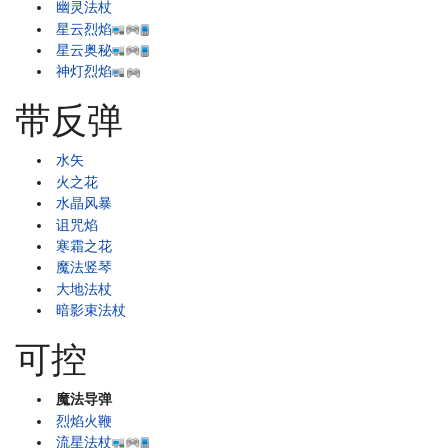
幽灵法杖
星云烈焰
星云奥秘
神灯烈焰
带反弹
水矢
火之花
水晶风暴
诅咒焰
寒霜之花
魔法竖琴
大地法杖
暗影束法杖
可控
魔法导弹
烈焰火鞭
流星法杖