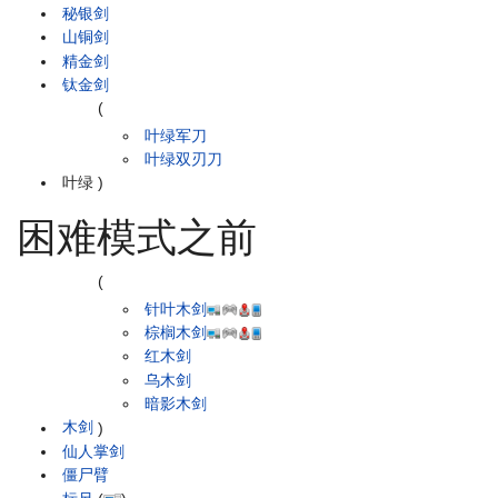
秘银剑
山铜剑
精金剑
钛金剑
(
叶绿军刀
叶绿双刃刀
叶绿
)
困难模式之前
(
针叶木剑
棕榈木剑
红木剑
乌木剑
暗影木剑
木剑
)
仙人掌剑
僵尸臂