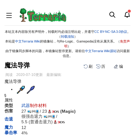
本站文本内容除另有声明外，转载时均必须注明出处，并遵守
CC BY-NC-SA 3.0协议
。
（
转载须知
）
本站是
中文Terraria Wiki
的镜像站，与Re-Logic、Gamepedia没有从属关系。（
免责声
明
）
由于镜像同步脚本的问题，本镜像站暂停更新。请前往
中文Terraria Wiki源站
访问最新
信息。
魔法导弹
刷
历
编
阅读
2020-07-10
更新
最新编辑:
跳
跳
魔法导弹
到
到
导
搜
航
索
属性
类型
武器
制作材料
伤害
27
/ 23
(Magic)
很强击退力
/
击退
5.5
(普通击退力)
魔力
12
暴击率
4%