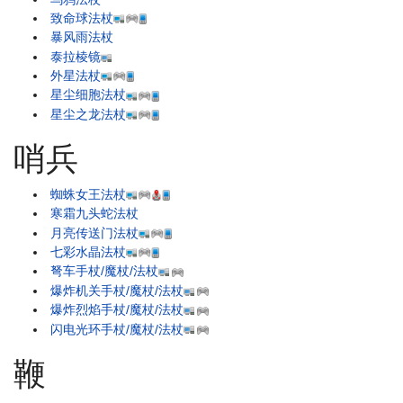
致命球法杖
暴风雨法杖
泰拉棱镜
外星法杖
星尘细胞法杖
星尘之龙法杖
哨兵
蜘蛛女王法杖
寒霜九头蛇法杖
月亮传送门法杖
七彩水晶法杖
弩车手杖/魔杖/法杖
爆炸机关手杖/魔杖/法杖
爆炸烈焰手杖/魔杖/法杖
闪电光环手杖/魔杖/法杖
鞭