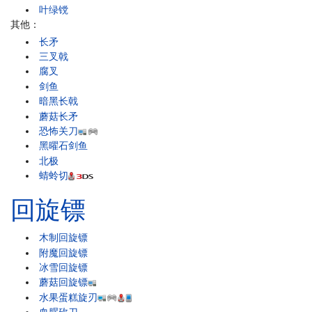
叶绿镋
其他：
长矛
三叉戟
腐叉
剑鱼
暗黑长戟
蘑菇长矛
恐怖关刀
黑曜石剑鱼
北极
蜻蛉切
回旋镖
木制回旋镖
附魔回旋镖
冰雪回旋镖
蘑菇回旋镖
水果蛋糕旋刃