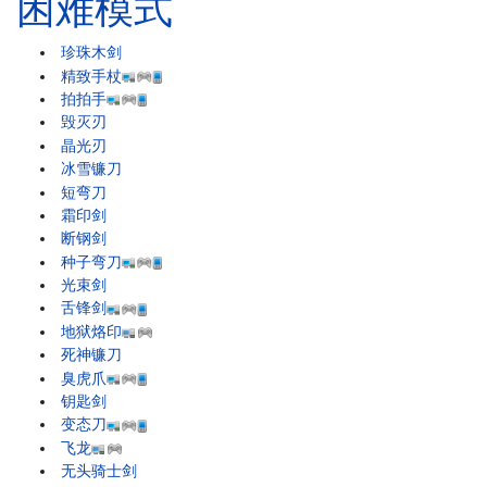
困难模式
珍珠木剑
精致手杖
拍拍手
毁灭刃
晶光刃
冰雪镰刀
短弯刀
霜印剑
断钢剑
种子弯刀
光束剑
舌锋剑
地狱烙印
死神镰刀
臭虎爪
钥匙剑
变态刀
飞龙
无头骑士剑