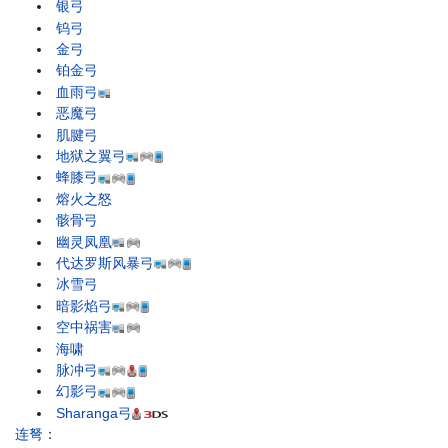
银弓
钨弓
金弓
铂金弓
血雨弓
恶魔弓
肌腱弓
地狱之翼弓
蜂膝弓
熔火之怒
骸骨弓
幽灵凤凰
代达罗斯风暴弓
冰雪弓
暗影焰弓
空中祸害
海啸
脉冲弓
幻影弓
Sharanga弓
连弩
：