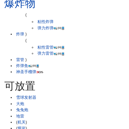
爆炸物
(
粘性炸弹
弹力炸弹
炸弹
)
(
粘性雷管
弹力雷管
雷管
)
炸弹鱼
神圣手榴弹
可放置
雪球发射器
大炮
兔兔炮
地雷
(
机关
)
(
熔岩
)