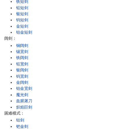
铁短剑
铅短剑
银短剑
钨短剑
金短剑
铂金短剑
阔剑：
铜阔剑
锡宽剑
铁阔剑
铅宽剑
银阔剑
钨宽剑
金阔剑
铂金宽剑
魔光剑
血腥屠刀
炽焰巨剑
困难模式：
钴剑
钯金剑