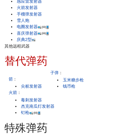
感应雷发射器
火箭发射器
手榴弹发射器
雪人炮
电圈发射器
喜庆弹射器
庆典2型
其他远程武器
替代弹药
子弹
：
箭
：
玉米糖步枪
尖桩发射器
钱币枪
火箭
：
毒刺发射器
杰克南瓜灯发射器
钉枪
特殊弹药