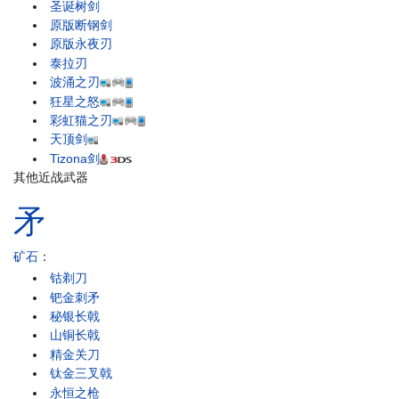
圣诞树剑
原版断钢剑
原版永夜刃
泰拉刃
波涌之刃
狂星之怒
彩虹猫之刃
天顶剑
Tizona剑
其他近战武器
矛
矿石
：
钴剃刀
钯金刺矛
秘银长戟
山铜长戟
精金关刀
钛金三叉戟
永恒之枪