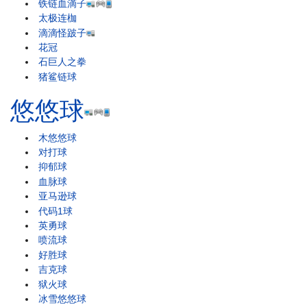
铁链血滴子
太极连枷
滴滴怪跛子
花冠
石巨人之拳
猪鲨链球
悠悠球
木悠悠球
对打球
抑郁球
血脉球
亚马逊球
代码1球
英勇球
喷流球
好胜球
吉克球
狱火球
冰雪悠悠球