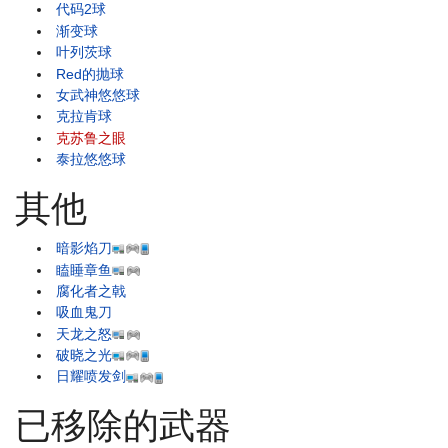
代码2球
渐变球
叶列茨球
Red的抛球
女武神悠悠球
克拉肯球
克苏鲁之眼
泰拉悠悠球
其他
暗影焰刀
瞌睡章鱼
腐化者之戟
吸血鬼刀
天龙之怒
破晓之光
日耀喷发剑
已移除的武器