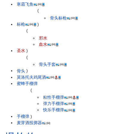
寒霜飞鱼
(
骨头标枪
标枪
)
(
邪水
血水
圣水
)
(
骨头手套
骨头
)
莫洛托夫鸡尾酒
蜜蜂手榴弹
(
粘性手榴弹
弹力手榴弹
快乐手榴弹
手榴弹
)
麦芽酒投掷器