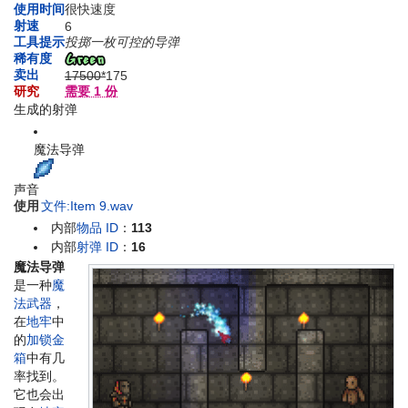
使用时间
很快速度
射速
6
工具提示
投掷一枚可控的导弹
稀有度
卖出
17500*
1
75
研究
需要 1 份
生成的射弹
魔法导弹
声音
使用
文件:Item 9.wav
内部
物品 ID
：
113
内部
射弹 ID
：
16
魔法导弹
是一种
魔
法武器
，
在
地牢
中
的
加锁金
箱
中有几
率找到。
它也会出