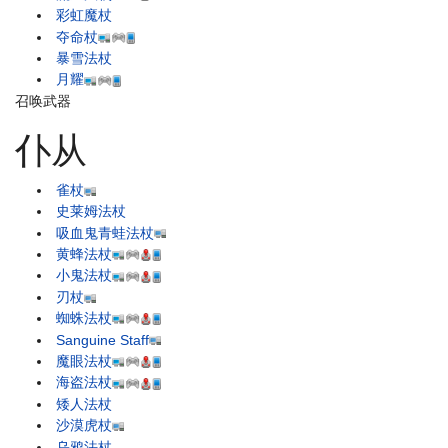
彩虹魔杖
夺命杖
暴雪法杖
月耀
召唤武器
仆从
雀杖
史莱姆法杖
吸血鬼青蛙法杖
黄蜂法杖
小鬼法杖
刃杖
蜘蛛法杖
Sanguine Staff
魔眼法杖
海盗法杖
矮人法杖
沙漠虎杖
乌鸦法杖