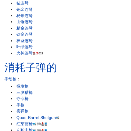
钴连弩
钯金连弩
秘银连弩
山铜连弩
精金连弩
钛金连弩
神圣连弩
叶绿连弩
火神连弩
消耗子弹的
手动枪
：
燧发枪
三发猎枪
夺命枪
手枪
霰弹枪
Quad-Barrel Shotgun
红莱德枪
左轮手枪