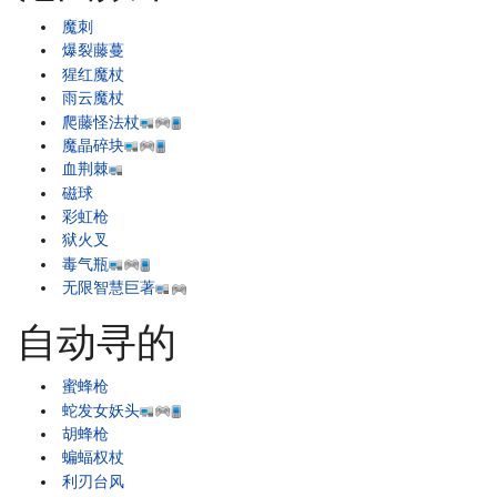
魔刺
爆裂藤蔓
猩红魔杖
雨云魔杖
爬藤怪法杖
魔晶碎块
血荆棘
磁球
彩虹枪
狱火叉
毒气瓶
无限智慧巨著
自动寻的
蜜蜂枪
蛇发女妖头
胡蜂枪
蝙蝠权杖
利刃台风