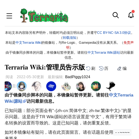
本站文本内容除另有声明外，转载时均必须注明出处，并遵守
CC BY-NC-SA 3.0协议
。
（
转载须知
）
本站是
中文Terraria Wiki
的镜像站，与Re-Logic、Gamepedia没有从属关系。（
免责声
明
）
由于镜像同步脚本的问题，本镜像站暂停更新。请前往
中文Terraria Wiki源站
访问最新
信息。
Terraria Wiki:管理员告示版
刷
历
编
阅读
2022-05-30
更新
最新编辑:
BadPiggy1024
跳
跳
页面贡献者 :
到
到
由于镜像同步脚本的问题，本镜像站暂停更新。请前往
中文Terraria
导
搜
Wiki源站
访问最新信息。
航
索
已知问题：部分页面会有“-{zh-cn:简体中文; zh-tw:繁体中文}-”的显
示问题。这是由于TR Wiki源站的语言设置是“中文”，有用于繁简译
名转换的设置而导致的。这是已知问题，请勿重复反馈。
如对本镜像站有疑问，请在此页面留言。请在话题后使用
--~~~~
来签名。