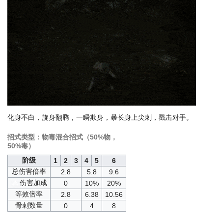
化身不白，旋身翻腾，一瞬欺身，暴长身上尖刺，戳击对手。
招式类型：物毒混合招式（50%物，
50%毒）
阶级
1
2
3
4
5
6
总伤害倍率
2.8
5.8
9.6
伤害加成
0
10%
20%
等效倍率
2.8
6.38
10.56
骨刺数量
0
4
8