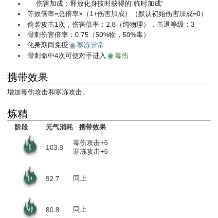
伤害加成：释放化身技时获得的“临时加成”
等效倍率=总倍率×（1+伤害加成）（默认初始伤害加成=0）
偷袭攻击1次，伤害倍率：2.8（纯物理），击退等级：3
骨刺伤害倍率：0.75（50%物，50%毒）
化身期间免疫
寒冻异常
骨刺命中4次可使对手进入
毒伤
携带效果
增加毒伤攻击和寒冻攻击。
炼精
阶段
元气消耗
携带效果
毒伤攻击+6
103.8
寒冻攻击+6
同上
92.7
同上
80.8