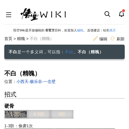
悟空Wiki是开放编辑的
非官方
百科，欢迎加入
编辑
。 反馈建议：站长
残天
首页
>
精魄
>
不白（精魄）
编辑
刷新
不白
是一个多义词，可以指：
不白
、
不白（精魄）
不白（精魄）
跳
跳
位置：
小西天
-
极乐谷
-
一念壁
到
到
招式
导
搜
航
索
硬骨
1-3阶
4-5阶
6阶
1-3阶：偷袭1次