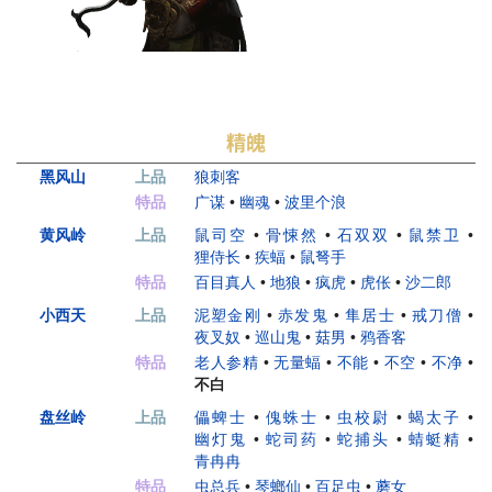
精魄
黑风山
上品
狼刺客
特品
广谋
•
幽魂
•
波里个浪
黄风岭
上品
鼠司空
•
骨悚然
•
石双双
•
鼠禁卫
•
狸侍长
•
疾蝠
•
鼠弩手
特品
百目真人
•
地狼
•
疯虎
•
虎伥
•
沙二郎
小西天
上品
泥塑金刚
•
赤发鬼
•
隼居士
•
戒刀僧
•
夜叉奴
•
巡山鬼
•
菇男
•
鸦香客
特品
老人参精
•
无量蝠
•
不能
•
不空
•
不净
•
不白
盘丝岭
上品
儡蜱士
•
傀蛛士
•
虫校尉
•
蝎太子
•
幽灯鬼
•
蛇司药
•
蛇捕头
•
蜻蜓精
•
青冉冉
特品
虫总兵
•
琴螂仙
•
百足虫
•
蘑女