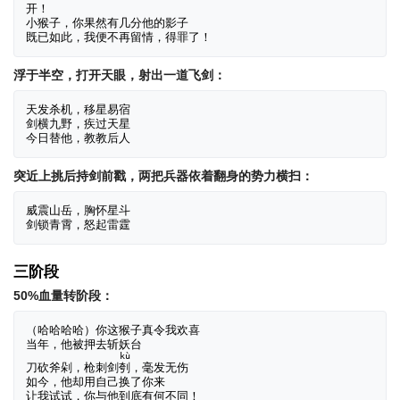
开！

小猴子，你果然有几分他的影子

浮于半空，打开天眼，射出一道飞剑：
天发杀机，移星易宿

剑横九野，疾过天星

突近上挑后持剑前戳，两把兵器依着翻身的势力横扫：
威震山岳，胸怀星斗

三阶段
50%血量转阶段：
（哈哈哈哈）你这猴子真令我欢喜

当年，他被押去斩妖台

kù
刀砍斧剁，枪刺剑
刳
，毫发无伤

如今，他却用自己换了你来
