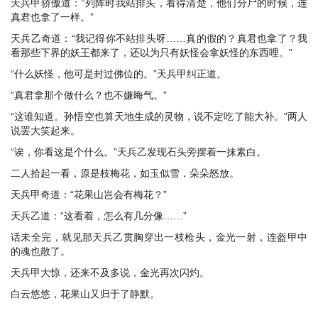
天兵甲骄傲道：“列阵时我站排头，看得清楚，他们分尸的时候，连
真君也拿了一样。”
天兵乙奇道：“我记得你不站排头呀……真的假的？真君也拿了？我
看那些下界的妖王都来了，还以为只有妖怪会拿妖怪的东西哩。”
“什么妖怪，他可是封过佛位的。”天兵甲纠正道。
“真君拿那个做什么？也不嫌晦气。”
“这谁知道。孙悟空也算天地生成的灵物，说不定吃了能大补。”两人
说罢大笑起来。
“诶，你看这是个什么。”天兵乙发现石头旁摆着一抹素白。
二人拾起一看，原是枝梅花，如玉似雪，朵朵怒放。
天兵甲奇道：“花果山岂会有梅花？”
天兵乙道：“这看着，怎么有几分像……”
话未全完，就见那天兵乙贯胸穿出一枝枪头，金光一射，连盔甲中
的魂也散了。
天兵甲大惊，还来不及多说，金光再次闪灼。
白云悠悠，花果山又归于了静默。