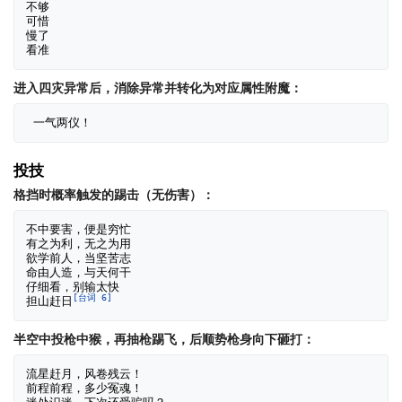
不够

可惜

慢了

进入四灾异常后，消除异常并转化为对应属性附魔：
投技
格挡时概率触发的踢击（无伤害）：
不中要害，便是穷忙

有之为利，无之为用

欲学前人，当坚苦志

命由人造，与天何干

仔细看，别输太快

[台词 6]
担山赶日
半空中投枪中猴，再抽枪踢飞，后顺势枪身向下砸打：
流星赶月，风卷残云！

前程前程，多少冤魂！
