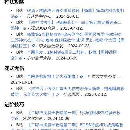
打法攻略
B站：
破盾＞转阶段＞再次破盾循环【杨戬】简单的回合制打
法
-
一只迷路的NPC
， 2024-10-01.
B站：
【黑神话悟空】⚡彻底碾压⚡一周目第五章定番速杀二
郎神！
-
玩GOOD乌鸦
， 2025-04-12.
B站：
杨戬第2套轮椅攻略 你来你也会 保姆级教学 包教包会
二郎神怎么打 打法 攻略 保姆级教学 逃课 无伤 教程 李大国【黑
神话悟空】
-
李大国玩游戏
， 2024-09-28.
B站：
全网首发，1棒秒杀6周目二郎神、杨戬【黑神话悟
空】
-
小学生黑大帅
， 2024-10-09.
花式无伤
B站：
全网最帅杨戬！冰火双附魔！
-
广西大学空心菜-_-
，
2024-10-14.
B站：
《黑神话：悟空》雷火无伤秀杀齐天杨戬，拖枪瞬机秒
破防，元宵节大火收汁！
-
什么雨阿
， 2025-02-12.
进阶技巧
B站：
【二郎神搞脑子攻略第一期】行动逻辑和劈棍识破教
学
-
阿尔弥特斯
， 2024-10-06.
B站：
【二郎神搞脑子攻略第二期】BOSS特点和对战策略教