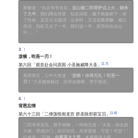
群猴道：“自从爷爷去后，
这山被二郎菩萨点上火，烧杀
了大半
。我们蹲在井里，钻在涧里，藏于铁板桥下，得
了性命。及至火灭烟消，出来时，又没花果养赡，难以
存活，别处又去了一半。我们这一半，捱苦的住在山
中……”
↑
泼猴，吃吾一刃！
[1.7]
第六回「观音赴会问原因 小圣施威降大圣」
真君闻言，心中大怒道：“
泼猴！休得无礼！吃吾一
刃！
”大圣侧身躲过，疾举金箍棒，劈手相还。
↑
背恩忘情
[1.8]
第六十三回「二僧荡怪闹龙宫 群圣除邪获宝贝」
二郎爷爷迎见，携手相搀，一同相见道：“大圣，你去脱
大难，受戒沙门，刻日功完，高登莲座，可贺！可贺！”
行者道：“不敢。
向蒙莫大之恩
，未展斯须之报。