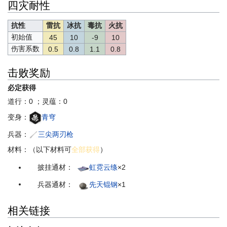
四灾耐性
抗性
雷抗
冰抗
毒抗
火抗
初始值
45
10
-9
10
伤害系数
0.5
0.8
1.1
0.8
击败奖励
必定获得
道行：0 ；灵蕴：0
变身：
青穹
兵器：
三尖两刃枪
材料：（以下材料可
全部获得
）
披挂通材：
虹霓云绦
×2
兵器通材：
先天锟钢
×1
相关链接