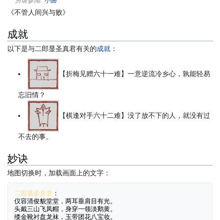
另请参阅:
小曲
《不管人间兴与败》
成就
以下是与二郎显圣真君有关的
成就
：
【折梅见赠六十一难】一意逆流冷乡心，孰能轻易
忘旧情？
【棋逢对手六十二难】没了放不下的人，就没有过
不去的事。
妙诀
地图切换时，加载画面上的文字：
二郎显圣真君
：
仪容清俊貌堂堂，两耳垂肩目有光。
头戴三山飞凤帽，身穿一领淡鹅黄。
缕金靴衬盘龙袜，玉带团花八宝妆。