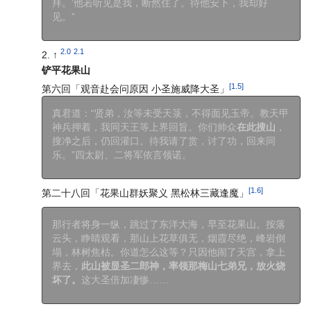
拜。’他若听见是我，断然住了。待他安下，我却好
见。”
2.0
2.1
↑
铲平花果山
[1.5]
第六回「观音赴会问原因 小圣施威降大圣」
真君道：“贤弟，汝等未受天箓，不得面见玉帝。教天甲
神兵押着，我同天王等上界回旨。你们帅众
在此搜山
，
搜净之后，仍回灌口。待我请了赏，讨了功，回来同
乐。”四太尉、二将军依言领诺。
[1.6]
第二十八回「花果山群妖聚义 黑松林三藏逢魔」
那行者将身一纵，跳过了东洋大海，早至花果山。按落
云头，睁睛观看，那山上花草俱无，烟霞尽绝，峰岩倒
塌，林树焦枯。你道怎么这等？只因他闹了天宫，拿上
界去，
此山被显圣二郎神，率领那梅山七弟兄，放火烧
坏了。
这大圣倍加凄惨……