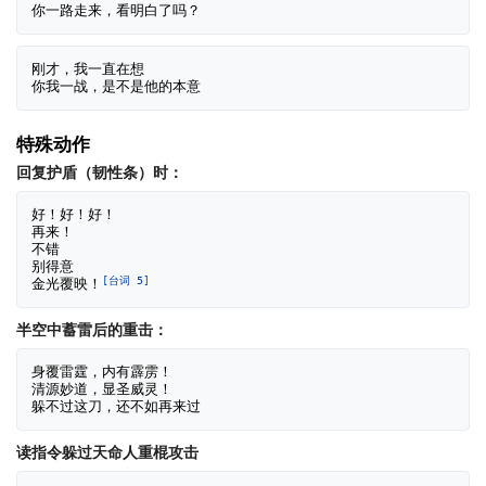
刚才，我一直在想

特殊动作
回复护盾（韧性条）时：
好！好！好！

再来！

不错

别得意

[台词 5]
金光覆映！
半空中蓄雷后的重击：
身覆雷霆，内有霹雳！

清源妙道，显圣威灵！

读指令躲过天命人重棍攻击