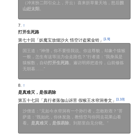
（冲末扮二郎引众上，开云）喜来折草量天地，怒后
担
山赶太阳
。
↑
打开生死路
[1.9]
第七十回「妖魔宝放烟沙火 悟空计盗紫金铃」
国王道：“神僧，你不要怪我说。你这尊貌，却象个猿猴
一般，怎生有这等法力会走路也？”行者道：“我身虽是
猿猴数，自幼
打开生死路
。遍访明师把道传，山前修炼
无朝暮……”
↑
是真难灭，是假易除
[1.10]
第五十七回「真行者落伽山诉苦 假猴王水帘洞誊文」
沙僧道：“见如今水帘洞有一个孙行者，怎敢欺诳？”菩
萨道：“既如此，你休发急，教悟空与你同去花果山看
看。
是真难灭，是假易除
。到那里自见分晓。”