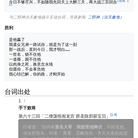
[台词 1
今日不够尽兴，不如随我先回天上大醉三天，再大战三百回合
2]
与二郎神法天象地战斗互动台词，另请参阅:
二郎神（法天象地）
胜利
是他赢了

我遣众兄弟一路试你，就是为了这一刻

那一战后，直到今日，我才明白……

一世名，锁不住他

一道箍，困不住他

以肉身之死，换意念永续

但愿你，不会辜负他

台词出处
↑
手下败将
[1.4]
第六十三回「二僧荡怪闹龙宫 群圣除邪获宝贝」
行者道：“但内有
显圣大哥
，
我曾受他降伏
，不好见他。
你去拦住头，叫道：‘真君，且略住住。齐天大圣在此进