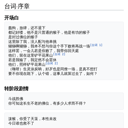
台词·序章
开场白
蠢狗，放肆，还不退下

都记好喽，他不是只普通的猴子，他是有功的猴子

是封过佛位的猴子

这里除了我，没人配与他单挑

[台词 1]
猢狲啊猢狲，我本不想与你这个手下败将再战一场
这样罢，一会儿若是你败了，我带你回天庭

[台词 2]
他们，留在这里铲平花果山
若是我输了，我定然不会罢休

[台词 2]
他们，照样铲平花果山
（嗨呀）生灵涂炭呐，好歹也是同僚一场，是真不想打

转阶段剧情
斗战胜佛

泼猴，你受了天箓，本性未改
