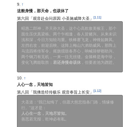
↑
这般身慢，那天命，也该休了
[1.11]
第六回「观音赴会问原因 小圣施威降大圣」
昭惠二郎神，齐天孙大圣，这个心高欺敌美猴王，那个
面生压伏真梁栋。两个乍相逢，各人皆赌兴。从来未识
浅和深，今日方知轻与重。铁棒赛飞龙，神锋如舞凤。
左挡右攻，前迎后映。这阵上梅山六弟助威风，那阵上
马流四将传军令。摇旗擂鼓各齐心，呐喊筛锣都助兴。
两个钢刀有见机，一来一往无丝缝。金箍棒是海中珍，
变化飞腾能取胜；
若还身慢命该休
，但要差池为蹭蹬。
↑
人心一念，天地皆知
[1.12]
第八回「我佛造经传极乐 观音奉旨上长安」
大圣道：“我已知悔了，但愿大慈悲指条门路，情缘修
行。”这才是：
人心生一念，天地尽皆知。
善恶若无报，乾坤必有私。