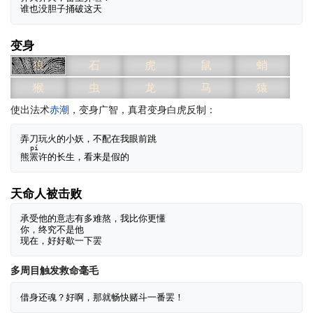
变身
狼
石
虎
鼠
蛸
猴
虫
龙
马
猿
使出法术
赤潮
，变身广智，真君变身白虎反制：
弄刀玩火的小妖，不配在我眼前跳

pí
熊
罴
天命人被击败
承受他的意志有多难熬，我比你更懂

你，终究不是他

多周目触发救命毫毛