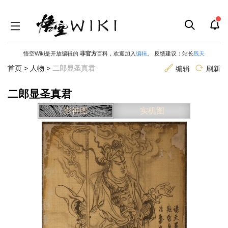
悟空Wiki是开放编辑的
非官方
百科，欢迎加入
编辑
。 反馈建议：站长
残天
首页
>
人物
>
二郎显圣真君
编辑
刷新
二郎显圣真君
跳
跳
影神图
实机图
到
到
导
搜
航
索