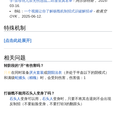
学-禁珍玩九禁无伤连战二郎显圣真君
-
阿尔弥特斯
， 2025-
03-16.
B站：
一个视频让你了解杨戬机制招式识破解招
-
欧夜空
OYK
， 2025-06-12.
特殊机制
[点击此处展开]
相关问题
转阶段的“开”有伤害吗？
只有
在同时装备
厌火套装
或
阴阳法衣
（并处于半血以下的阴模式）
和满级
蛇捕头（精魄）
时，会受到伤害，伤害值：1
打杨戬不能用石头人变身了吗？
石头人
变身可以用，
石头人
变身时，只要不将其击退则不会出现
反制招（不要贴脸变身，不要打轻3的翻跟头）