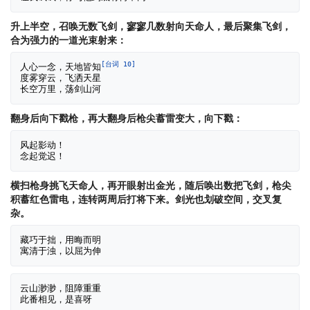
升上半空，召唤无数飞剑，寥寥几数射向天命人，最后聚集飞剑，
合为强力的一道光束射来：
[台词 10]
人心一念，天地皆知
度雾穿云，飞洒天星

翻身后向下戳枪，再大翻身后枪尖蓄雷变大，向下戳：
风起影动！

横扫枪身挑飞天命人，再开眼射出金光，随后唤出数把飞剑，枪尖
积蓄红色雷电，连转两周后打将下来。剑光也划破空间，交叉复
杂。
藏巧于拙，用晦而明

云山渺渺，阻障重重
