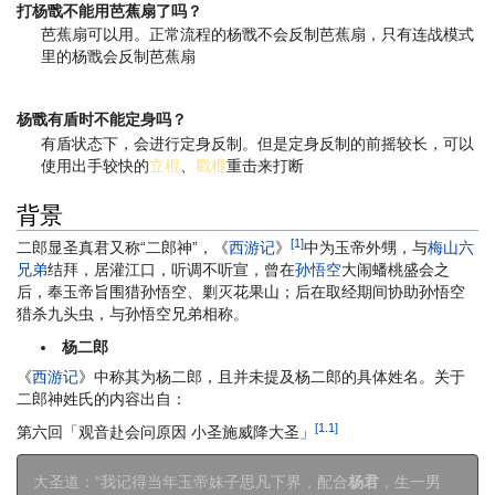
打杨戬不能用芭蕉扇了吗？
芭蕉扇可以用。正常流程的杨戬不会反制芭蕉扇，只有连战模式
里的杨戬会反制芭蕉扇
杨戬有盾时不能定身吗？
有盾状态下，会进行定身反制。但是定身反制的前摇较长，可以
使用出手较快的
立棍
、
戳棍
重击来打断
背景
[1]
二郎显圣真君又称“二郎神”，《
西游记
》
中为玉帝外甥，与
梅山六
兄弟
结拜，居灌江口，听调不听宣，曾在
孙悟空
大闹蟠桃盛会之
后，奉玉帝旨围猎孙悟空、剿灭花果山；后在取经期间协助孙悟空
猎杀九头虫，与孙悟空兄弟相称。
杨二郎
《
西游记
》中称其为杨二郎，且并未提及杨二郎的具体姓名。关于
二郎神姓氏的内容出自：
[1.1]
第六回「观音赴会问原因 小圣施威降大圣」
大圣道：“我记得当年玉帝妹子思凡下界，配合
杨君
，生一男