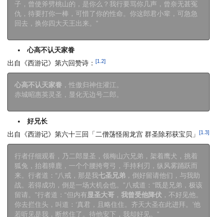
子，曾使斧劈桃山的，是你么？我行要骂你几声，曾奈无甚冤
仇，待要打你一棒，可惜了你的性命。你这郎君小辈，可急急
回去，换你四大天王出来。”
心高不认天家眷
[1.2]
出自《西游记》第六回赞诗：
心高不认天家眷
，性傲归神住灌江。
赤城昭惠英灵圣，显化无边号二郎。
好兄长
[1.3]
出自《西游记》第六十三回「二僧荡怪闹龙宫 群圣除邪获宝贝」
行者仔细观看，乃二郎显圣，领梅山六兄弟，架着鹰犬，挑着
狐兔，抬着獐鹿，一个个腰挎弯弓，手持利刃，纵风雾踊跃而
来。行者道：“八戒，那是我
七圣兄弟
，倒好留请他们，与我助
战。若得成功，倒是一场大机会也。”八戒道：“既是兄弟，极该
留请。”行者道：“但内有
显圣大哥
，
我曾受他降伏
，不好见他。
你去拦住头，叫道：‘真君，且略住住。齐天大圣在此进拜。’他
若听见是我，断然住了。待他安下，我却好见。”