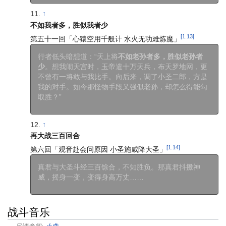
↑
不如我者多，胜似我者少
[1.13]
第五十一回「心猿空用千般计 水火无功难炼魔」
行者低头暗想道：“天上将
不如老孙者多，胜似老孙者
少
。想我闹天宫时，玉帝遣十万天兵，布天罗地网，更
不曾有一将敢与我比手。向后来，调了小圣二郎，方是
我的对手。如今那怪物手段又强似老孙，却怎么得能勾
取胜？”
↑
再大战三百回合
[1.14]
第六回「观音赴会问原因 小圣施威降大圣」
真君与大圣斗经三百馀合，不知胜负。那真君抖擞神
威，摇身一变，变得身高万丈……
战斗音乐