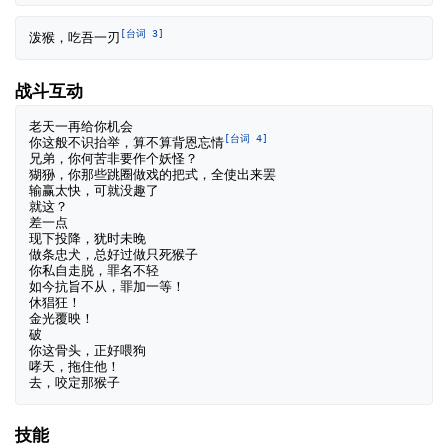
[台词 3]
泼猴，吃吾一刃
战斗互动
老天一再给你机会

[台词 4]
你这般不识抬举，算不算背恩忘情
兄弟，你何苦非要作个妖怪？

猢狲，你那些跳圈做戏的把式，全使出来罢

输赢太快，可就没趣了

就这？

差一点

现下投降，犹时未晚

做条忠犬，总好过做只死猴子

你私自走脱，罪名不轻

如今抗旨不从，罪加一等！

休猖狂！

金光覆映！

破

你这骨头，正好喂狗

哮天，拖住他！

技能