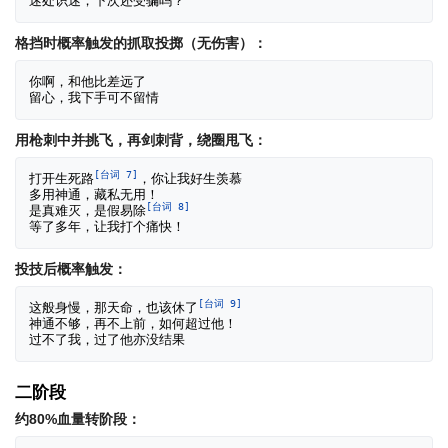
格挡时概率触发的抓取投掷（无伤害）：
你啊，和他比差远了

用枪刺中并挑飞，再剑刺背，绕圈甩飞：
[台词 7]
打开生死路
，你让我好生羡慕

多用神通，藏私无用！

[台词 8]
是真难灭，是假易除
投技后概率触发：
[台词 9]
这般身慢，那天命，也该休了
神通不够，再不上前，如何超过他！

二阶段
约80%血量转阶段：