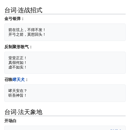
台词·连战招式
金弓银弹：
箭在弦上，不得不发！

反制聚形散气：
堂堂正正！

真假何如！

召唤
哮天犬
：
哮天安在？

台词·法天象地
开场白