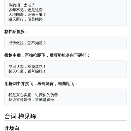
你的招，太老了

多年不见，还是这套

天地同寿，还嫌不够？

格挡后抓投：
投枪中猴，再抽枪踢飞，后顺势枪身向下砸打：
早日认罪，换我建功！

用枪刺中并挑飞，再剑刺背，绕圈甩飞：
我是真心实意，讨厌你的伪善

台词·梅见峰
开场白