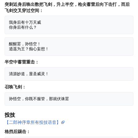
突刺近身后唤出数把飞剑，升上半空，枪尖蓄雷后向下击打，而后
飞剑交叉穿过空间：
我身后有十万天威

醒醒罢，孙悟空！

半空中蓄雷重击：
召唤飞剑：
投技
【二郎神序章所有投技语音】
格挡后踢击：