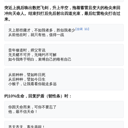
突近上挑后唤出数把飞剑，升上半空，拖着蓄雷且变大的枪尖来回
冲向天命人。结束扫打后先后射出四道光束，最后红雷枪尖打击过
来。
[台词 11]
天上那些庸才，不如我者多，胜似我者少
昔年修道时，师父常说

无关楗不可开，无绳约不可解

从前种种，譬如昨日死

从后种种，譬如今日生

约10%生命，回复护盾（韧性条）时：
你因天命而来，可你不要忘了

齐天齐天，畜生弄喧！
