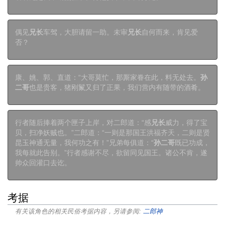
偶见
兄长
车驾，大胆请留一助。未审
兄长
自何而来，肯见爱
否？
康、姚、郭、直道：“大哥莫忙，那厮家眷在此，料无处去。
孙
二哥
也是贵客，猪刚鬣又归了正果，我们营内有随带的酒肴。
行者随后捧着两个匣子上岸，对二郎道：“感
兄长
威力，得了宝
贝，扫净妖贼也。”二郎道：“一则是那国王洪福齐天，二则是贤
昆玉神通无量，我何功之有！”兄弟每俱道：“
孙二哥
既已功成，
我每就此告别。”行者感谢不尽，欲留同见国王。诸公不肯，遂
帅众回灌口去讫。
考据
有关该角色的相关民俗考据内容，另请参阅:
二郎神