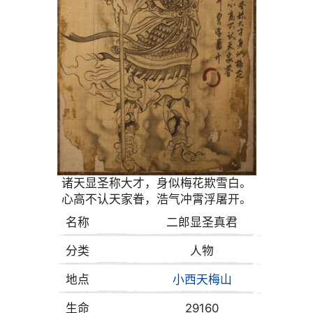
诸天显圣称大才，身似梅花欺雪白。
心高不认天家眷，浩气冲霄浮屠开。
名称
二郎显圣真君
分类
人物
地点
小西天
梅山
生命
29160