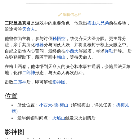
编辑信息栏
二郎显圣真君
是游戏中的重要角色，他派出
梅山六兄弟
前往各地，
沿途考验
天命人
。
他曾作为主将，参与讨伐
孙悟空
，致使齐天大圣身陨。更主导分
赃，亲手其所化
根器
分与同伙大妖，并将意根封于额上天眼之中。
自那之后他内心苦闷，最终前往
小西天
浮屠塔，寻求
弥勒
开导。 后
在弥勒帮助下，藏匿于画中
梅山
，等待天命人。
在梅山画卷，他体悟到天命人的决心和本事神通后，会施展法天象
地，化作
二郎神
形态，与天命人再次战斗。
击败
二郎神
后，即可解锁
影神图
。
位置
所处位置：
小西天
-
隐·梅山
（解锁梅山，详见任务：
折梅见
赠
）
最早解锁时间点：
火焰山
触发灭火剧情后
影神图