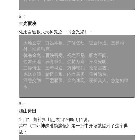
↑
金光覆映
化用自道教八大神咒之一《金光咒》：
天地玄宗，万炁本根。广修亿劫，证吾神通。三界内
外，惟道独尊。
体有金光，覆映吾身
。视之不见，听之不闻。
包罗天地，养育群生。受持万遍，身有光明。
三界侍卫，五帝司迎。万神朝礼，役使雷霆，
鬼妖丧胆，精怪亡形。内有霹雳，雷神隐名。
洞慧交彻，五炁腾腾。金光速现，覆护真人。急急如律
令。
↑
担山赶日
出自“二郎神担山赶太阳”的民间传说。
其中《二郎神醉射锁魔镜》第一折中开场就提到了这个典
故：