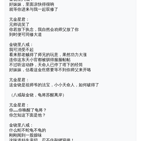
好妹妹，里面凉快得很呐

就等你进来与我一起双修了

亢金星君：

元帅说笑了

你若放下执念，我自然会劝师父放了你

到时便可同修大道

金铙里八戒：

我可消受不起

看来那老贼得了师兄的玩意，果然功力大涨

连你这东天小官都被驯得服服帖帖

不过听这动静，天命人已停了塔下的经筒

好妹妹，估着这金疙瘩要等不到你师父来开咯

亢金星君：

这金铙是祖师爷的法宝，小小天命人，如何破得了

（八戒敲金铙，龟将苏醒离岸）

亢金星君：

你……你唤醒了龟将？

你怎知这下面是他？

金铙里八戒：

什么蛇不蛇龟不龟的

刚刚闻到一股臊味

这味道好生亲切，忍不住敲锣迎接！
