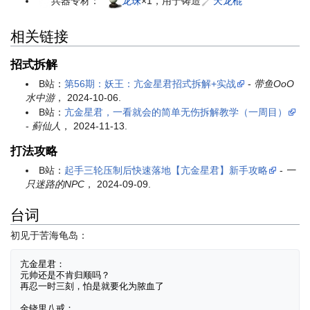
兵器专材：
龙珠
×1，用于铸造
天龙棍
相关链接
招式拆解
B站：
第56期：妖王：亢金星君招式拆解+实战
-
带鱼OoO
水中游
， 2024-10-06.
B站：
亢金星君，一看就会的简单无伤拆解教学（一周目）
-
蓟仙人
， 2024-11-13.
打法攻略
B站：
起手三轮压制后快速落地【亢金星君】新手攻略
-
一
只迷路的NPC
， 2024-09-09.
台词
初见于苦海龟岛：
亢金星君：

元帅还是不肯归顺吗？

再忍一时三刻，怕是就要化为脓血了

金铙里八戒：
