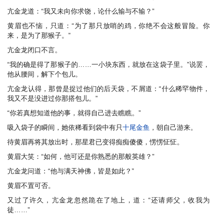
亢金龙道：“我又未向你求饶，论什么输与不输？”
黄眉也不恼，只道：“为了那只放哨的鸡，你绝不会这般冒险。你
来，是为了那猴子。”
亢金龙闭口不言。
“我的确是得了那猴子的……一小块东西，就放在这袋子里。”说罢，
他从腰间，解下个包儿。
亢金龙认得，那曾是捉过他们的后天袋，不屑道：“什么稀罕物件，
我又不是没进过你那搭包儿。”
“你若真想知道他的事，就得自己进去瞧瞧。”
吸入袋子的瞬间，她依稀看到袋中有只
十尾金鱼
，朝自己游来。
待黄眉再将其放出时，那星君已变得痴痴傻傻，愣愣怔怔。
黄眉大笑：“如何，他可还是你熟悉的那般英雄？”
亢金龙问道：“他与满天神佛，皆是如此？”
黄眉不置可否。
又过了许久，亢金龙忽然跪在了地上，道：“还请师父，收我为
徒……”