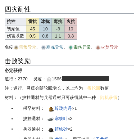
四灾耐性
抗性
雷抗
冰抗
毒抗
火抗
初始值
45
10
-9
10
伤害系数
0.5
0.8
1.1
0.8
免疫
雷蛰异常
、
寒冻异常
、
毒伤异常
、
火焚异常
击败奖励
必定获得
道行：2770 ；灵蕴：
1566
（有浮动，1566-1613）
注：道行、灵蕴会随轮回增长，以上均为
一番轮回
数值
材料：（披挂通材与兵器通材只可获得其中一种，
随机获得
）
稀罕材料：
玲珑内丹
×1
披挂通材：
寒铁叶
×3
兵器通材：
镔铁砂
×2