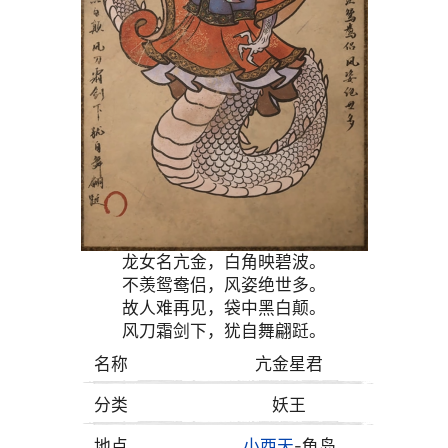
龙女名亢金，白角映碧波。
不羡鸳鸯侣，风姿绝世多。
故人难再见，袋中黑白颠。
风刀霜剑下，犹自舞翩跹。
名称
亢金星君
分类
妖王
地点
小西天
-龟岛