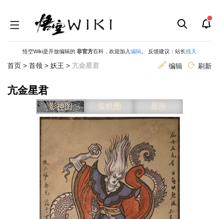
悟空Wiki是开放编辑的
非官方
百科，欢迎加入
编辑
。 反馈建议：站长
残天
首页
>
首领
>
妖王
>
亢金星君
编辑
刷新
亢金星君
跳
跳
影神图
实机图
原画
到
到
导
搜
航
索