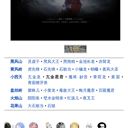
小妖
头目
妖王
人物
黑风山
灵虚子
•
黑风大王
•
黑熊精
•
金池长老
•
赤髯龙
黄风岭
虎先锋
•
石先锋
•
石敢当
•
小骊龙
•
蝜蝂
•
黄风大圣
小西天
亢金龙
•
亢金星君
•
魔将·妙音
•
青背龙
•
黄眉
•
青面獠牙兽
盘丝岭
紫蛛儿
•
小黄龙
•
毒敌大王
•
晦月魔君
•
百眼魔君
火焰山
阴阳鱼
•
璧水金睛兽
•
红孩儿
•
夜叉王
花果山
大石敢当
•
石猿
页面贡献者 :