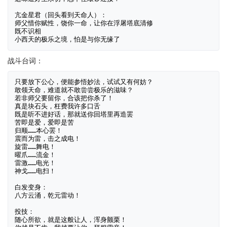
亢金星君（回头看到天命人）：

师父惜你赋性，饶你一命，让你在浮屠塔底清修

既不识相

战斗台词：
只要放下公心，便能参悟妙法，试试又有何妨？

敢领天命，难道就不敢尝尝极乐的滋味？

若非师父要留你，合该把你杀了！

真是块石头，枉费我许多口舌

既是听不进好话，那就送你回塔里再造罢

苦即是爱，爱即是苦

归顺……本心罢！

震而为雷，击之成电！

旋雷……舞电！

曜爪……流金！

雷激……电光！

神戈……电扫！

白发变身：

八方云涌，乾元雷动！

投技：

随心所欲，就是这般让人，浑身颤栗！
