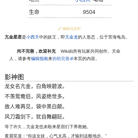
生命
9504
编辑信息栏
亢金星君
是
小西天
中的妖王，即
亢金龙
的人形态，位于苦海龟岛。
尚不完善，欢迎补充
Wiki由所有玩家共同创作。
天命
人
，请参考
编辑指南
来
协助完善
本页的内容。
影神图
龙女名亢金，白角映碧波。
不羡鸳鸯侣，风姿绝世多。
故人难再见，袋中黑白颠。
风刀霜剑下，犹自舞翩跹。
等了许久，亢金龙也未盼来星宿们下界救她。
黄眉笑道：“你这女娃，心气太高，才输到这般地步。”