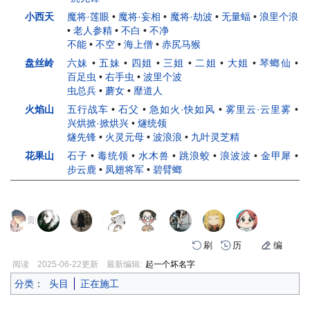
小西天
魔将·莲眼
•
魔将·妄相
•
魔将·劫波
•
无量蝠
•
浪里个浪
•
老人参精
•
不白
•
不净
不能
•
不空
•
海上僧
•
赤尻马猴
盘丝岭
六妹
•
五妹
•
四姐
•
三姐
•
二姐
•
大姐
•
琴螂仙
•
百足虫
•
右手虫
•
波里个波
虫总兵
•
蘑女
•
靡道人
火焰山
五行战车
•
石父
•
急如火·快如风
•
雾里云·云里雾
•
兴烘掀·掀烘兴
•
燧统领
燧先锋
•
火灵元母
•
波浪浪
•
九叶灵芝精
花果山
石子
•
毒统领
•
水木兽
•
跳浪蛟
•
浪波波
•
金甲犀
•
步云鹿
•
凤翅将军
•
碧臂螂
页面贡献者 :
刷
历
编
阅读
2025-06-22
更新
最新编辑:
起一个坏名字
分类
：
头目
正在施工