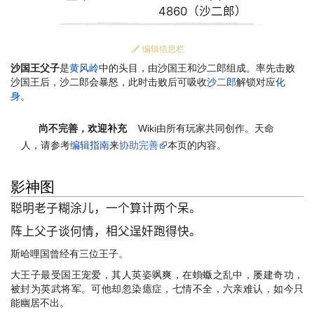
4860（沙二郎）
编辑信息栏
沙国王父子
是
黄风岭
中的头目，由沙国王和沙二郎组成。率先击败
沙国王后，沙二郎会暴怒，此时击败后可吸收
沙二郎
解锁对应
化
身
。
尚不完善，欢迎补充
Wiki由所有玩家共同创作。
天命
人
，请参考
编辑指南
来
协助完善
本页的内容。
影神图
聪明老子糊涂儿，一个算计两个呆。
阵上父子谈何情，相父逞奸跑得快。
斯哈哩国曾经有三位王子。
大王子最受国王宠爱，其人英姿飒爽，在蝜蝂之乱中，屡建奇功，
被封为英武将军。可他却忽染癔症，七情不全，六亲难认，如今只
能幽居不出。