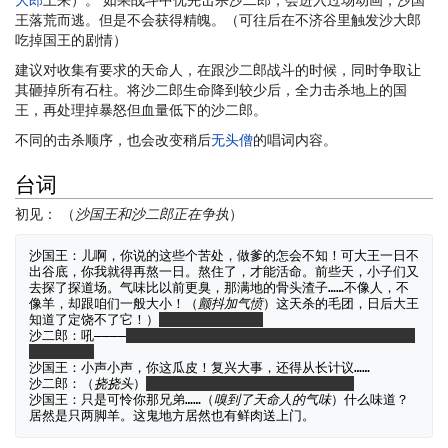
王落荒而逃。但是不会获得精魄。（可往后在不济谷里触发沙大郎
吃掉国王的剧情）
建议对收集有要求的天命人，在跟沙二郎战斗的时候，同时争取让
其砸掉所有石柱。将沙二郎生命降到较少后，全力击杀地上的国
王，再处理掉暴怒但血量低下的沙二郎。
不同的击杀顺序，也会改变稍后
无头僧
的唱词内容。
台词
初见： （
沙国王和沙二郎正在争执
）
沙国王：儿啊，你说的这些个苦处，做爹的怎会不知！可大王一日不
出谷底，你我就得再熬一日。熬住了，才能活命。前些天，小子们又
去探了探道场。气味比以前更臭，那满地的骨头渣子……不像人，不
像羊，却跟咱们一般大小！（
颤抖加气愤
）这天杀的毛团，日后大王
知道了定饶不了它！）
应该说的是虎先锋
沙二郎：吼————
应该也是在说“天杀的毛团”，只不过它是憨憨，不
知道收敛。

沙国王：小声小声，你这瓜皮！复兴大事，还得从长计议……

沙二郎：（
挠挠头
）
毕竟他没有沙国王那么有心思和智慧
沙国王：只是可怜你那兄弟……（
嗅到了天命人的气味
）什么味道？