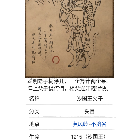
聪明老子糊涂儿，一个算计两个呆。
阵上父子谈何情，相父逞奸跑得快。
名称
沙国王父子
分类
头目
地点
黄风岭
-
不济谷
生命
1215（沙国王）