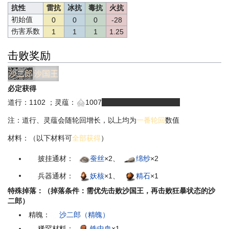
抗性
雷抗
冰抗
毒抗
火抗
初始值
0
0
0
-28
伤害系数
1
1
1
1.25
击败奖励
沙二郎
沙国王
必定获得
道行：1102 ；灵蕴：
1007
（有浮动，1007-1037）
注：道行、灵蕴会随轮回增长，以上均为
一番轮回
数值
材料：（以下材料可
全部获得
）
披挂通材：
蚕丝
×2、
绵纱
×2
兵器通材：
妖核
×1、
精石
×1
特殊掉落：（掉落条件：需优先击败沙国王，再击败狂暴状态的沙
二郎）
精魄：
沙二郎（精魄）
稀罕材料：
铁中血
×1