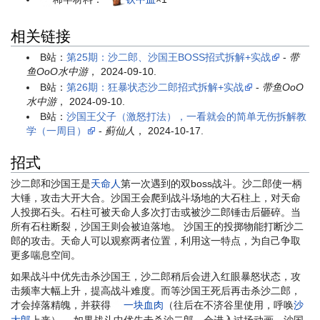
相关链接
B站：
第25期：沙二郎、沙国王BOSS招式拆解+实战
-
带
鱼OoO水中游
， 2024-09-10.
B站：
第26期：狂暴状态沙二郎招式拆解+实战
-
带鱼OoO
水中游
， 2024-09-10.
B站：
沙国王父子（激怒打法），一看就会的简单无伤拆解教
学（一周目）
-
蓟仙人
， 2024-10-17.
招式
沙二郎和沙国王是
天命人
第一次遇到的双boss战斗。沙二郎使一柄
大锤，攻击大开大合。沙国王会爬到战斗场地的大石柱上，对天命
人投掷石头。石柱可被天命人多次打击或被沙二郎锤击后砸碎。当
所有石柱断裂，沙国王则会被迫落地。 沙国王的投掷物能打断沙二
郎的攻击。天命人可以观察两者位置，利用这一特点，为自己争取
更多喘息空间。
如果战斗中优先击杀沙国王，沙二郎稍后会进入红眼暴怒状态，攻
击频率大幅上升，提高战斗难度。而等沙国王死后再击杀沙二郎，
才会掉落精魄，并获得
一块血肉
（往后在不济谷里使用，呼唤
沙
大郎
上来）。 如果战斗中优先击杀沙二郎，会进入过场动画，沙国