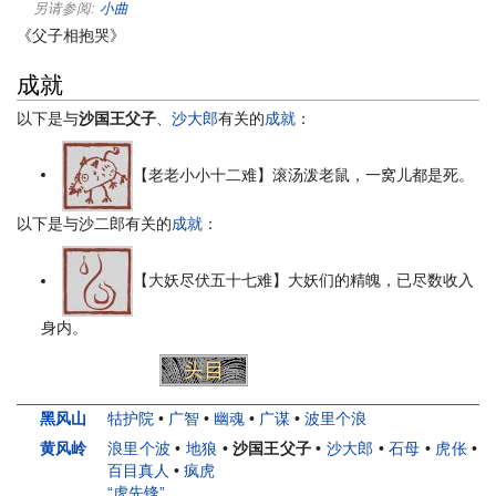
另请参阅:
小曲
《父子相抱哭》
成就
以下是与
沙国王父子
、
沙大郎
有关的
成就
：
【老老小小十二难】滚汤泼老鼠，一窝儿都是死。
以下是与沙二郎有关的
成就
：
【大妖尽伏五十七难】大妖们的精魄，已尽数收入
身内。
小妖
头目
妖王
人物
黑风山
牯护院
•
广智
•
幽魂
•
广谋
•
波里个浪
黄风岭
浪里个波
•
地狼
•
沙国王父子
•
沙大郎
•
石母
•
虎伥
•
百目真人
•
疯虎
“虎先锋”