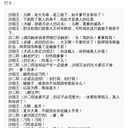
打斗：
沙国王：儿啊，老大关着，老三跑了，如今爹可全靠你了！

沙国王：下面脏了寡人的身子，高处才是寡人的位置。

沙国王（
大喊，朝着天命人扔石头
）：儿啊，看爹的威风！

沙国王：想当初我们跟着大王何等辉煌，可怜现在连只贱猴子都拿不
下。

沙二郎（
偶尔触发或者劈棍打击触发
）：头！我的头！爹爹救我！

沙国王（
哀嚎，依旧扔石头
）：大王啊！不要闭关了！既帮我等降服
巨虫，再帮我等降服了这贼猴子罢！

沙国王（
天命人靠近沙国王
）：你这贼人，休想碰寡人分毫！

沙二郎（
触发护父
）：别伤我爹爹！

沙国王（
扔石头
）：吃寡人一子儿！

沙二郎（
沙二郎连招会产生一定疲惫，沙国王会扔出大量石子掩
护
）：爹！你来！

沙国王：砸死你这刁民！

沙二郎（
击退后连招
）：别打我，别打我！

沙国王：贼猴子，难道你不知我国有敬鼠令么！

沙国王：以鼠为尊，唯鼠最大！

沙二郎：（
啜泣声
）

沙国王（
沙二郎血量不足，扔石子会范围大
）：休要欺辱我儿，寡人
和你拼了！

沙国王：儿啊，躲开！

沙国王：复兴大事，不能毁在你这贼人手里！

沙二郎（
被沙国王打到
）：爹，疼

沙国王：刁民！刁民！

沙国王：刁民造反啦！
