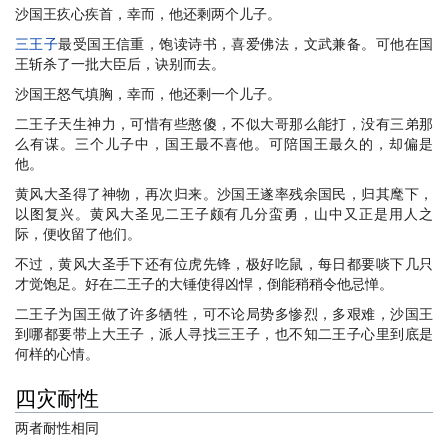
沙国王疚心疾首，幸而，他还剩两个儿子。
三王子
最受国王信重，饱读诗书，喜爱佛法，文武兼备。可他在国
王斩杀了一批大臣后，诀别而去。
沙国王怒气填胸，幸而，他还剩一个儿子。
二王子天生神力，可惜有些憨傻，不似大哥那么能打，没有三弟那
么有谋。三个儿子中，国王最不喜他。可陪国王最久的，却偏是
他。
黄风大圣得了神物，再次归来。沙国王遂率残余国民，归其麾下，
以图复兴。黄风大圣见二王子颇有几分蛮勇，山中又正是用人之
际，便收留了他们。
不过，黄风大圣手下还有位虎先锋，极好吃鼠，每日都要啖下几只
才觉饱足。好在二王子的大锤使得凶悍，倒能稍稍令他忌惮。
二王子为国王做了许多牺牲，可不论局势多惨烈，多艰难，沙国王
到哪都要带上大王子，派人寻找三王子，也不知二王子心里到底是
何样的心情。
四灾耐性
两者耐性相同