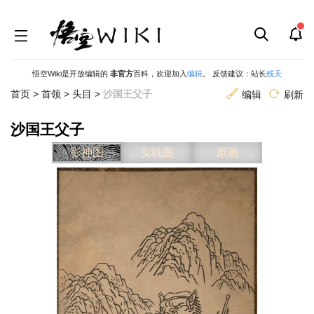
悟空Wiki是开放编辑的
非官方
百科，欢迎加入
编辑
。 反馈建议：站长
残天
首页
>
首领
>
头目
>
沙国王父子
编辑
刷新
沙国王父子
跳
跳
影神图
实机图
原画
到
到
导
搜
航
索