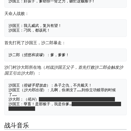
天命人战败：
沙国王：我儿威武，复兴有望！

首先打死了沙国王，沙二郎暴走：
沙二郎（
愤怒和哀嚎
沙门村沙大郎所在地（
对战沙国王父子，首先打败沙二郎会触发沙
国王引出沙大郎
）：
沙国王（
咬破手臂放血
）：杀子之仇，不共戴天！

沙国王（
沙大郎出现
）：儿啊，你弟没了……到你立功赎罪的时候
了……

沙大郎：（
吼叫
）
沙大郎虽然有癔症，但是应该和兄弟关系很好
沙国王：孽畜！是那猴子，我是你爹…
（
应该是不满和委屈，加上对
黄风怪的痛恨
）
战斗音乐