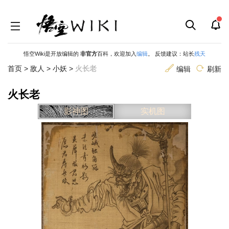
悟空Wiki是开放编辑的
非官方
百科，欢迎加入
编辑
。 反馈建议：站长
残天
首页
>
敌人
>
小妖
>
火长老
编辑
刷新
火长老
跳
跳
影神图
实机图
到
到
导
搜
航
索