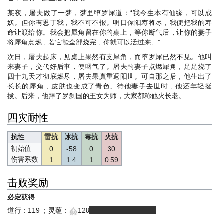
某夜，屠夫做了一梦，梦里堕罗犀道：“我今生本有仙缘，可以成
妖。但你有恩于我，我不可不报。明日你阳寿将尽，我便把我的寿
命让渡给你。我会把犀角留在你的桌上，等你断气后，让你的妻子
将犀角点燃，若它能全部烧完，你就可以活过来。”
次日，屠夫起床，见桌上果然有支犀角，而堕罗犀已然不见。他叫
来妻子，交代好后事，便咽气了。屠夫的妻子点燃犀角，足足烧了
四十九天才彻底燃尽，屠夫果真重返阳世。可自那之后，他生出了
长长的犀角，皮肤也变成了青色。待他妻子去世时，他还年轻挺
拔。后来，他拜了罗刹国的王女为师，大家都称他火长老。
四灾耐性
抗性
雷抗
冰抗
毒抗
火抗
初始值
0
-58
0
30
伤害系数
1
1.4
1
0.59
击败奖励
必定获得
道行：119 ；灵蕴：
128
（有浮动，128-132）