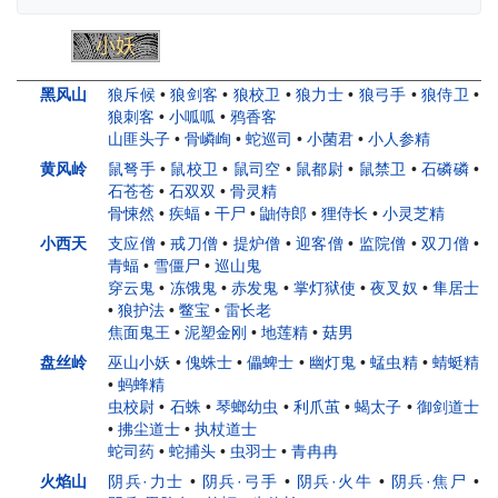
小妖
头目
妖王
人物
黑风山
狼斥候
•
狼剑客
•
狼校卫
•
狼力士
•
狼弓手
•
狼侍卫
•
狼刺客
•
小呱呱
•
鸦香客
山匪头子
•
骨嶙峋
•
蛇巡司
•
小菌君
•
小人参精
黄风岭
鼠弩手
•
鼠校卫
•
鼠司空
•
鼠都尉
•
鼠禁卫
•
石磷磷
•
石苍苍
•
石双双
•
骨灵精
骨悚然
•
疾蝠
•
干尸
•
鼬侍郎
•
狸侍长
•
小灵芝精
小西天
支应僧
•
戒刀僧
•
提炉僧
•
迎客僧
•
监院僧
•
双刀僧
•
青蝠
•
雪僵尸
•
巡山鬼
穿云鬼
•
冻饿鬼
•
赤发鬼
•
掌灯狱使
•
夜叉奴
•
隼居士
•
狼护法
•
鳖宝
•
雷长老
焦面鬼王
•
泥塑金刚
•
地莲精
•
菇男
盘丝岭
巫山小妖
•
傀蛛士
•
儡蜱士
•
幽灯鬼
•
蜢虫精
•
蜻蜓精
•
蚂蜂精
虫校尉
•
石蛛
•
琴螂幼虫
•
利爪茧
•
蝎太子
•
御剑道士
•
拂尘道士
•
执杖道士
蛇司药
•
蛇捕头
•
虫羽士
•
青冉冉
火焰山
阴兵·力士
•
阴兵·弓手
•
阴兵·火牛
•
阴兵·焦尸
•