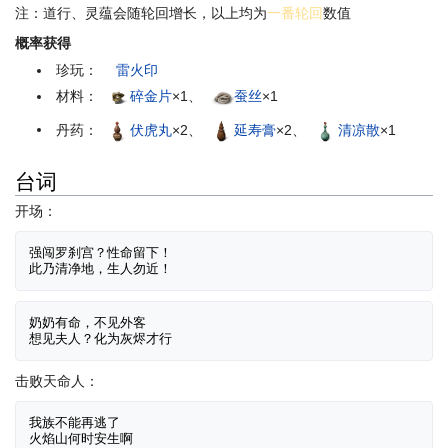
注：道行、灵蕴会随轮回增长，以上均为
一番轮回
数值
概率获得
珍玩：
雷火印
材料：
碎金片
×1、
蚕丝
×1
丹药：
伏虎丸
×2、
延寿膏
×2、
清凉散
×1
台词
开场：
强闯罗刹宫？性命留下！

奶奶有命，不见外客

击败天命人：
我族不能再逃了
