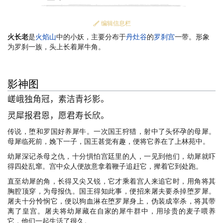
编辑信息栏
火长老
是
火焰山
中的小妖，主要分布于
丹灶谷
的
罗刹宫
一带。形象
为罗刹一族，头上长着犀牛角。
影神图
嵯峨独角冠，素洁青衫影。
灵犀报君恩，愿君寿长欣。
传说，堕和罗国好养犀牛。一次国王狩猎，射中了头怀孕的母犀。
母犀临死前，娩下一子，国王甚觉有趣，便将它养在了上林苑中。
幼犀深记杀母之仇，十分惧怕宫廷里的人，一见到他们，幼犀就吓
得四处乱窜。宫中众人便故意拿着鞭子追赶它，撵着它到处跑。
直至幼犀的角，长得又尖又锐，它才乘着宫人来追它时，用角将其
胸腔顶穿，为母报仇。国王得知此事，便招来屠夫要杀掉堕罗犀。
屠夫十分怜悯它，便以狗血淋在堕罗犀身上，伪装成宰杀，将其带
离了皇宫。屠夫将幼犀藏在自家的犀牛群中，用珍贵的麦子喂养
它，他们一起生活了很久。