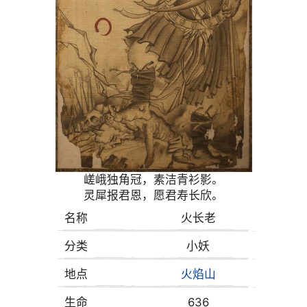
嵯峨独角冠，素洁青衫影。
灵犀报君恩，愿君寿长欣。
名称
火长老
分类
小妖
地点
火焰山
生命
636