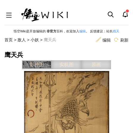
悟空Wiki是开放编辑的
非官方
百科，欢迎加入
编辑
。 反馈建议：站长
残天
首页
>
敌人
>
小妖
>
鹰天兵
编辑
刷新
鹰天兵
跳
跳
影神图
实机图
原画
到
到
导
搜
航
索