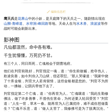
编辑信息栏
鹰天兵
是
花果山
中的小妖，是天庭降下的天兵之一。随剧情出现在
山脚
-
青嶂道
、
水帘洞
-
峰回路
等地。天命人在与
水木兽
、
浪波波
等作
战时可能会刷新出来。
影神图
凡仙都混然，命中各有难。
千生犹懵懂，万死仍不甘。
有三个人，同日而死，亡魂相会于阴曹地府。
他们在判官前跪好，判官指定一魂，道：“你生前做贼，抢夺伤人，
欺凌良善，如今判你入刀山狱，偿还罪愆。”那人哭嚎道：“我家中烧
了十库金银，判官大人若肯留情，这些金银都是您的。”判官不为所
动，一拂袖，让阴兵带他下去了。
判官指定第二个亡魂，道：“你再世为人。”亡魂嚷道：“我此生勤修
佛法，做了许多善事，不曾伤生害命，为何还要入轮回受苦？”判官
道：“人生一世，草木一春。能再世为人已属优待，难不成你想做畜
生？”亡魂不乐意，道：“做人太苦了，我修佛可是为了脱离沉沦。”