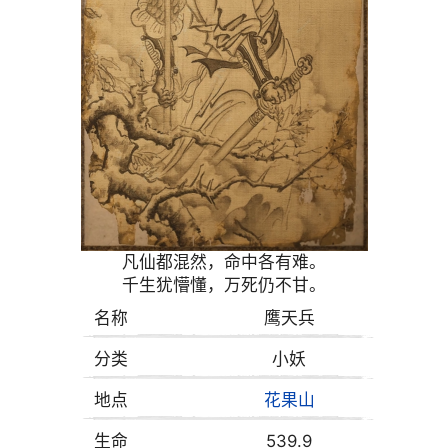
凡仙都混然，命中各有难。
千生犹懵懂，万死仍不甘。
名称
鹰天兵
分类
小妖
地点
花果山
生命
539.9