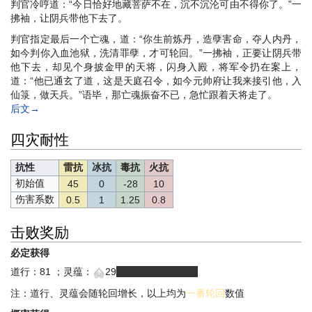
判官冷哼道：“今日恰好地藏菩萨不在，沉不沉沦可由不得你了。”一
拂袖，让阴兵带他下去了。
判官指定最后一个亡魂，道：“你生前炼丹，造孽害命，夺人内丹，
如今判你入血池狱，洗清罪孽，才可轮回。”一拂袖，正要让阴兵带
他下去，却见个身披金甲的天将，闪身入殿，将军令扔在案上，
道：“他已通玄了道，这是天庭召令，如今元帅府让我来接引他，入
仙箓，做天兵。”语毕，那亡魂振奋不已，急忙跟着天将走了。
后文→
四灾耐性
抗性
雷抗
冰抗
毒抗
火抗
初始值
45
0
-28
10
伤害系数
0.5
1
1.25
0.8
击败奖励
必定获得
道行：81 ；灵蕴：
29
（有浮动，？-？）
注：道行、灵蕴会随轮回增长，以上均为
一番轮回
数值