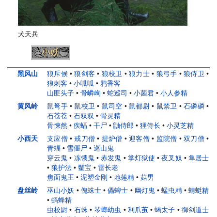
犬天兵
小妖
头目
妖王
人物
黑风山
狼斥候
•
狼剑客
•
狼校卫
•
狼力士
•
狼弓手
•
狼侍卫
•
狼刺客
•
小呱呱
•
鸦香客
山匪头子
•
骨嶙峋
•
蛇巡司
•
小菌君
•
小人参精
黄风岭
鼠弩手
•
鼠校卫
•
鼠司空
•
鼠都尉
•
鼠禁卫
•
石磷磷
•
石苍苍
•
石双双
•
骨灵精
骨悚然
•
疾蝠
•
干尸
•
鼬侍郎
•
狸侍长
•
小灵芝精
小西天
支应僧
•
戒刀僧
•
提炉僧
•
迎客僧
•
监院僧
•
双刀僧
•
青蝠
•
雪僵尸
•
巡山鬼
穿云鬼
•
冻饿鬼
•
赤发鬼
•
掌灯狱使
•
夜叉奴
•
隼居士
•
狼护法
•
鳖宝
•
雷长老
焦面鬼王
•
泥塑金刚
•
地莲精
•
菇男
盘丝岭
巫山小妖
•
傀蛛士
•
儡蜱士
•
幽灯鬼
•
蜢虫精
•
蜻蜓精
•
蚂蜂精
虫校尉
•
石蛛
•
琴螂幼虫
•
利爪茧
•
蝎太子
•
御剑道士