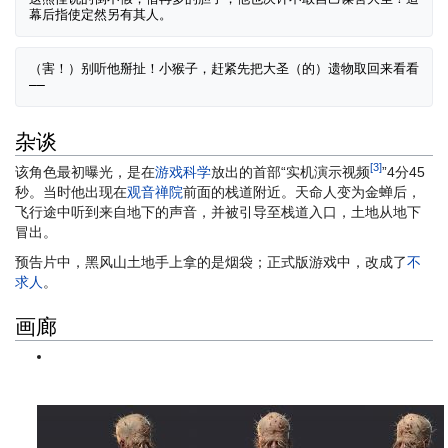
（害！）别听他掰扯！小猴子，赶紧先把大圣（的）遗物取回来看看
杂谈
[3]
该角色最初曝光，是在
游戏科学
放出的首部“实机演示视频
”4分45
秒。当时他出现在
观音禅院
前面的栈道附近。天命人变为金蝉后，
飞行途中听到来自地下的声音，并被引导至栈道入口，土地从地下
冒出。
预告片中，黑风山土地手上拿的是烟袋；正式版游戏中，改成了
不
求人
。
画廊