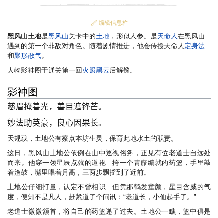
编辑信息栏
黑风山土地
是
黑风山
关卡中的
土地
，形似人参。是
天命人
在黑风山
遇到的第一个非敌对角色。随着剧情推进，他会传授天命人
定身法
和
聚形散气
。
人物影神图于通关第一回
火照黑云
后解锁。
影神图
慈眉掩善光，善目遮锋芒。
妙法助英豪，良心因果长。
天规载，土地公有察点本坊生灵，保育此地水土的职责。
这日，黑风山土地公依例在山中巡视俗务，正见有位老道士自远处
而来。他穿一领星辰点就的道袍，挎一个青藤编就的药篮，手里敲
着渔鼓，嘴里唱着月高，三两步飘摇到了近前。
土地公仔细打量，认定不曾相识，但凭那鹤发童颜，星目含威的气
度，便知不是凡人，赶紧道了个问讯：“老道长，小仙起手了。”
老道士微微颔首，将自己的药篮递了过去。土地公一瞧，篮中俱是