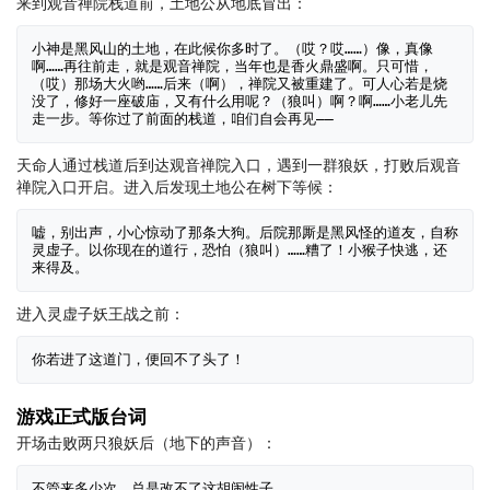
来到观音禅院栈道前，土地公从地底冒出：
小神是黑风山的土地，在此候你多时了。（哎？哎……）像，真像
啊……再往前走，就是观音禅院，当年也是香火鼎盛啊。只可惜，
（哎）那场大火哟……后来（啊），禅院又被重建了。可人心若是烧
没了，修好一座破庙，又有什么用呢？（狼叫）啊？啊……小老儿先
天命人通过栈道后到达观音禅院入口，遇到一群狼妖，打败后观音
禅院入口开启。进入后发现土地公在树下等候：
嘘，别出声，小心惊动了那条大狗。后院那厮是黑风怪的道友，自称
灵虚子。以你现在的道行，恐怕（狼叫）……糟了！小猴子快逃，还
进入灵虚子妖王战之前：
游戏正式版台词
开场击败两只狼妖后（地下的声音）：