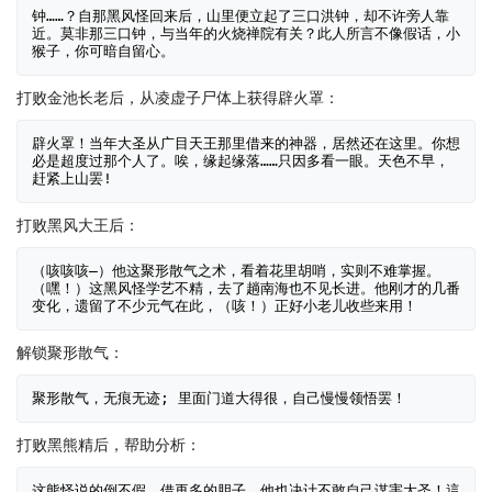
钟……？自那黑风怪回来后，山里便立起了三口洪钟，却不许旁人靠
近。莫非那三口钟，与当年的火烧禅院有关？此人所言不像假话，小
打败金池长老后，从凌虚子尸体上获得辟火罩：
辟火罩！当年大圣从广目天王那里借来的神器，居然还在这里。你想
必是超度过那个人了。唉，缘起缘落……只因多看一眼。天色不早，
打败黑风大王后：
（咳咳咳—）他这聚形散气之术，看着花里胡哨，实则不难掌握。
（嘿！）这黑风怪学艺不精，去了趟南海也不见长进。他刚才的几番
解锁聚形散气：
打败黑熊精后，帮助分析：
这熊怪说的倒不假，借再多的胆子，他也决计不敢自己谋害大圣！這