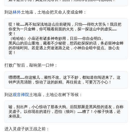
到达
林外
土地庙，土地会把天命人变成金蝉：
哎！唉……再不知深浅地这么往前硬闯，只怕——得吃大苦头！我且把
你变为一只金蝉，你可顺着前面的火光，探一探这山中的虚实……
变！

（哈哈哈）小庙还有诸多神奇妙用，日后——你自会明白。

黑风山的后山重地，藏着不少秘密，想四处探探的话，务必留神金蝉
的存续时间。若是遇上穷途迷路之处，小神自会暗中提点。放心去
打败广智后，敲响第一口钟：
嘿嘿嘿……你这猴儿，顽性不改。这下不妙，都知道你闯进来了。这
到达
观音禅院
土地庙，土地公在树下等候：
嘘，别出声，小心惊动了那条大狗。后院那厮是黑风怪的道友，自称
灵虚子。以你现在的道行，恐怕（狼叫）……糟了！小猴子快逃，还
进入灵虚子妖王战之前：