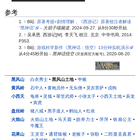
参考
↑
B站:
原著考据+剧情理解，《西游记》原著校注者解读
“黑神话”
-
大胡子喵频道
, 2024-09-27. 从8分30秒开始.
↑
吴承恩. 西游记[M]. 李天飞 校注. 北京: 中华书局, 2014:
P353.
↑
B站:
游戏科学新作《黑神话：悟空》13分钟实机演示
从4分45秒开始 -
黑神话悟空
, 2020-08-20.
(开发商官方账号)
小妖
头目
妖王
人物
黑风山
白衣秀士
•
黑风山土地
•
申猴
黄风岭
石中人
•
黄袍员外
•
无头僧
•
灵吉菩萨
•
戌狗
小西天
龟将
•
灵狐
•
翠笠武师
•
小张太子
•
小西天土地
•
辰龙
•
寅虎
盘丝岭
猪八戒
•
黑手道人
•
鹤仙人
•
红依
火焰山
火焰山土地
•
马天霸
•
皓斧力士
•
萍萍
•
铁扇公主
•
牛魔王
花果山
王灵官
•
通臂猿猴
•
老猴子
•
弥勒
•
二郎显圣真君
•