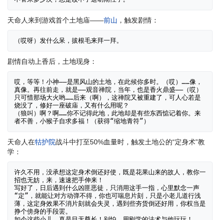
天命人来到游戏首个土地庙——
前山
，触发剧情：
剧情自动上香后，土地现身：
哎，等等！小神——是黑风山的土地，在此候你多时。（哎）……像，
真像。再往前走，就是——观音禅院，当年，也是香火鼎盛——（哎）
只可惜那场大火哟……后来（啊），这禅院又被重建了，可人心若是
烧没了，修好一座破庙，又有什么用呢？

（狼叫）啊？啊……你不记得此地，此地却是有些东西惦记着你。来
天命人在
牯护院
战斗中打至50%血量时，触发土地公的“定身术”教
学：
许久不用，没承想这定身术倒还好使，既是花果山来的故人，教你一
招也无妨，来，速速把手伸来！

写好了，日后遇到什么凶匪恶徒，只消用这手一指，心里默念一声
“定”，就能让对方动弹不得，你也可喘息片刻，只是小老儿道行浅
薄，这定身效果不消片刻就会失灵，遇到些夯货倒还好用，你权当是
挣个傍身的手段罢。
