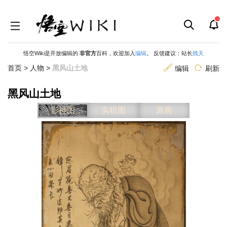
悟空Wiki是开放编辑的
非官方
百科，欢迎加入
编辑
。 反馈建议：站长
残天
首页
>
人物
>
黑风山土地
编辑
刷新
黑风山土地
跳
跳
影神图
实机图
原画
到
到
导
搜
航
索