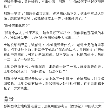
些珍奇事物，灵丹妙药，不由心惊，问道：“小仙如何受得起这般厚
礼？”
那道士笑道：“我原是路过此地，但料想此后不久，这山中有场大动
荡，想这篮中之物，必能帮你熬上一阵，便来拜访了。”
“道长何出此言？”
“我有个故人，性子不良，如今虽积下些功业，但依着他那倨傲的本
心，准是难以安生，总怕他再闯些烧身大祸来……”
土地公细细寻思，诚然道：“小仙能帮些什么？” 老道士见他有些乖
觉，招手让他上前，附耳传了他几门保命的法术，并嘱咐道：“若你
在山中遇着他，可将此两法相传。我不便出面，只能借你手，教他
一二，全了一场情义。”
土地公感激不已，作揖深谢，那老道士还了一礼，就要乘云而去，
土地公急急追问：“敢问道长，仙居何处？”
那道士早已踏着祥云远去，天上飘下一片叶子，香味清远，叶尖极
细极长。土地公似有所悟，赶紧朝着远处行礼作揖，直至云烟都不
见了，方才离去。
背景
影神图中土地所遇老道士，形象可能参考自《西游记》中的镇元大