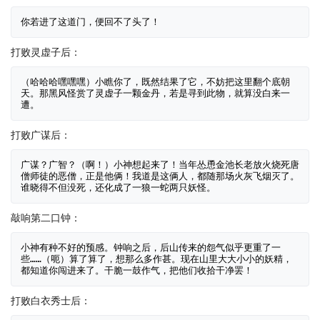
打败灵虚子后：
（哈哈哈嘿嘿嘿）小瞧你了，既然结果了它，不妨把这里翻个底朝
天。那黑风怪赏了灵虚子一颗金丹，若是寻到此物，就算没白来一
打败广谋后：
广谋？广智？（啊！）小神想起来了！当年怂恿金池长老放火烧死唐
僧师徒的恶僧，正是他俩！我道是这俩人，都随那场火灰飞烟灭了。
敲响第二口钟：
小神有种不好的预感。钟响之后，后山传来的怨气似乎更重了一
些……（呃）算了算了，想那么多作甚。现在山里大大小小的妖精，
打败白衣秀士后：