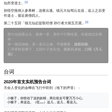
[1]
仙所变道士。
孙悟空推倒人参果树，连夜出逃。镇元大仙驾云去追，追上之后变
作道士，接近唐僧四人。
[2]
第二十五回「镇元仙赶捉取经僧 孙行者大闹五庄观」
那大仙按落云头，摇身一变，变作个行脚全真。你道他怎生模
样：
穿一领百纳袍，系一条吕公绦。手摇麈尾，
渔鼓轻敲
。
三耳草鞋登脚下，九阳巾子把头包。飘飘风满袖，
口唱《月儿
高》
。
台词
2020年首支实机预告台词
天命人变化的金蝉在飞行中听到（地下的声音）：
小猴子，你惊动了这的妖精，再往前走可要万万小心。
