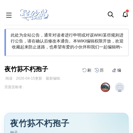
此处为全站公告，通常对读者进行申明或对该WIKI某些规则进
行公告，请在确认后修改本通告。
本WIKI编辑权限开放，欢迎
收藏起来防止迷路，也希望有爱的小伙伴和我们一起编辑哟~
夜竹荪不朽孢子
刷
历
编
阅读
2026-04-15
更新
最新编辑:
跳
跳
页面贡献者 :
到
到
导
搜
航
索
夜竹荪不朽孢子
种子