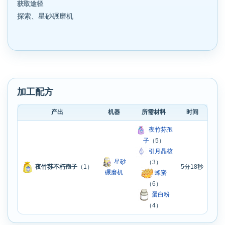
获取途径
探索、星砂碾磨机
加工配方
产出
机器
所需材料
时间
夜竹荪孢
子
（5）
引月晶核
星砂
（3）
5分18秒
夜竹荪不朽孢子
（1）
碾磨机
蜂蜜
（6）
蛋白粉
（4）