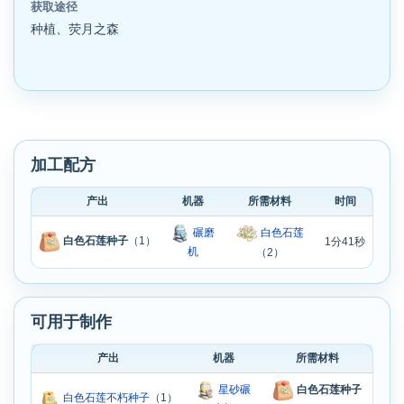
获取途径
种植、荧月之森
加工配方
产出
机器
所需材料
时间
碾磨
白色石莲
白色石莲种子
（1）
1分41秒
机
（2）
可用于制作
产出
机器
所需材料
星砂碾
白色石莲种子
白色石莲不朽种子
（1）