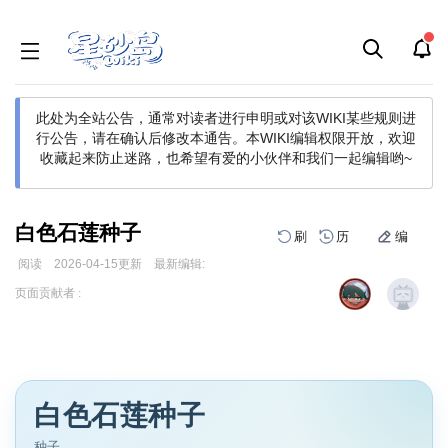
此处为全站公告，通常对读者进行申明或对该WIKI某些规则进
行公告，请在确认后修改本通告。
本WIKI编辑权限开放，欢迎
收藏起来防止迷路，也希望有爱的小伙伴和我们一起编辑哟~
白色石莲种子
刷
历
编
阅读
2026-04-15
更新
最新编辑:
跳
跳
页面贡献者 :
到
到
导
搜
航
索
白色石莲种子
种子