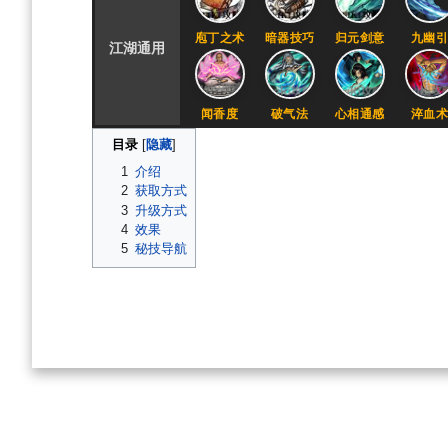
庖丁之术
暗器技巧
归元剑意
九幽
江湖通用
闻香度
破气法
心相通感
淬血
目录
1
介绍
2
获取方式
3
升级方式
4
效果
5
秘技导航