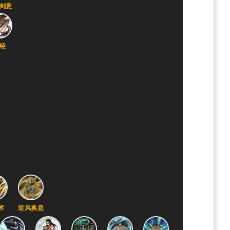
剑意
经
术
逆风换息