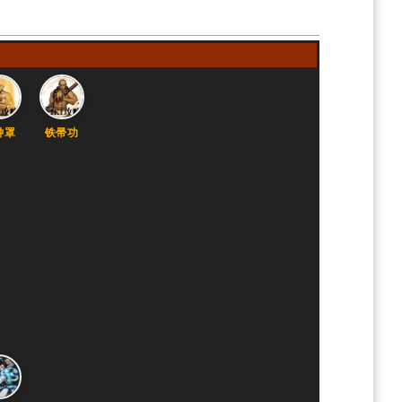
钟罩
铁帚功