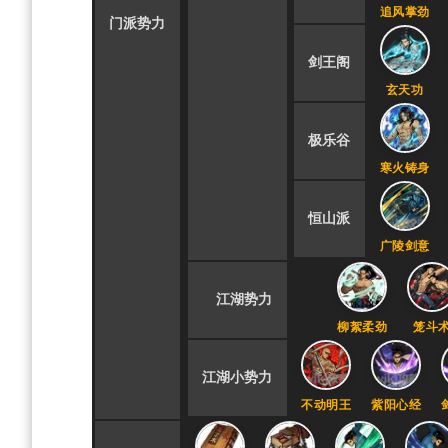
追风掌劲
门派势力
剑王阁
玄天功
极乐谷
寒火铸身
恒山派
广陵剑意
江湖势力
柳絮柔劲
笼斗
江湖小势力
不动明王
紫阳心经