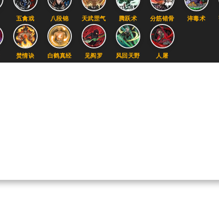
引
五禽戏
八段锦
天武罡气
腾跃术
分筋错骨
淬毒术
术
焚情诀
白鹤真经
见阎罗
风回天野
人屠