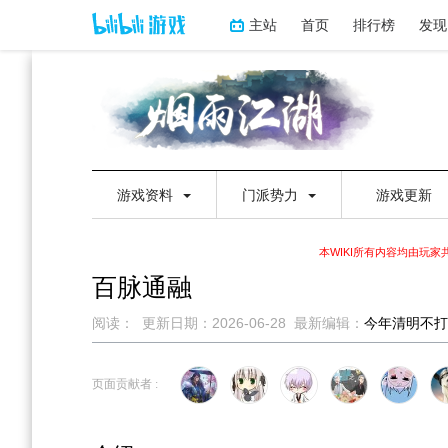
主站
首页
排行榜
发现
游戏资料
门派势力
游戏更新
本WIKI所有内容均由玩
百脉通融
阅读：
更新日期：
2026-06-28
最新编辑：
今年清明不打
跳
跳
到
到
页面贡献者 :
导
搜
航
索