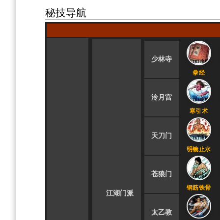
秘技导航
少林寺
拳经
泠月宫
寒引术
天刀门
明镜止水
苍狼门
钢筋铁骨
江湖门派
太乙教