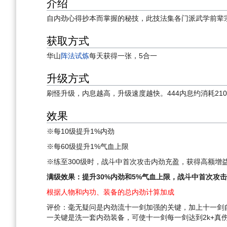
介绍
自内劲心得抄本而掌握的秘技，此技法集各门派武学前辈
获取方式
华山
阵法试炼
每天获得一张，5合一
升级方式
刷怪升级，内息越高，升级速度越快。444内息约消耗21
效果
※每10级提升1%内劲
※每60级提升1%气血上限
※练至300级时，战斗中首次攻击内劲充盈，获得高额增
满级效果：提升30%内劲和5%气血上限，战斗中首次攻击
根据人物和内功、装备的总内劲计算加成
评价：毫无疑问是内劲流十一剑加强的关键，加上十一剑自
一关键是洗一套内劲装备，可使十一剑每一剑达到2k+真