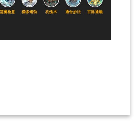
荡魔枪意
横练钢劲
机傀术
通合妙法
百脉通融