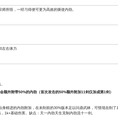
宗师所悟，一经习得便可更为高效的驱使内劲。
00左右体力
益。
会额外附带50%的内劲（首次攻击的50%额外附加11剑仅加成第1剑）
身精进的内劲附加，在未削前的30%版本足以问鼎武林，可惜现在削了10
伤，1k+基础伤害。缺点：天一内劲天生克制内劲流十一剑。