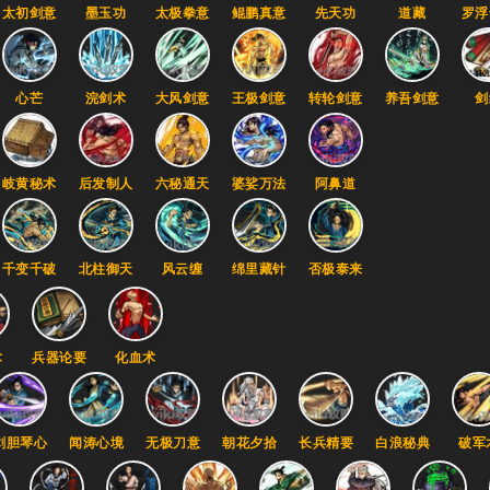
太初剑意
墨玉功
太极拳意
鲲鹏真意
先天功
道藏
罗浮
心芒
浣剑术
大风剑意
王极剑意
转轮剑意
养吾剑意
剑
岐黄秘术
后发制人
六秘通天
婆娑万法
阿鼻道
千变千破
北柱御天
风云缠
绵里藏针
否极泰来
术
兵器论要
化血术
剑胆琴心
闻涛心境
无极刀意
朝花夕拾
长兵精要
白浪秘典
破军