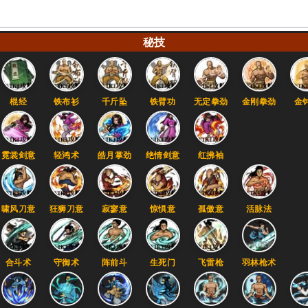
秘技
棍经
铁布衫
千斤坠
铁臂功
无定拳劲
金刚拳劲
金
霓裳剑意
轻鸿术
皓月掌劲
绝情剑意
红拂袖
啸风刀意
狂狮刀意
寂寥意
惊惧意
孤傲意
活脉法
合斗术
守御术
阵前斗
生死门
飞雷枪
羽林枪术