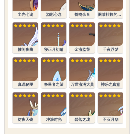
尘光七谕
溢彩心念
鹤鸣余音
图莱杜拉的回忆
帷间夜曲
寝正月初晴
金流监督
千夜浮梦
真语秘匣
祭星者之望
万世流涌大典
神乐之真意
纺夜天镜
冲浪时光
碧落之珑
不灭月华