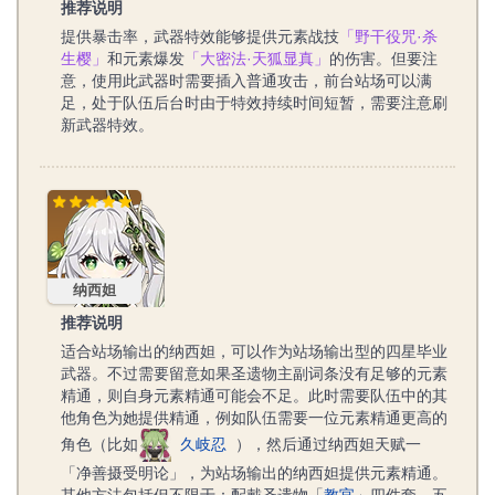
推荐说明
提供暴击率，武器特效能够提供元素战技
「野干役咒·杀
生樱」
和元素爆发
「大密法·天狐显真」
的伤害。但要注
意，使用此武器时需要插入普通攻击，前台站场可以满
足，处于队伍后台时由于特效持续时间短暂，需要注意刷
新武器特效。
纳西妲
纳西妲
推荐说明
适合站场输出的纳西妲，可以作为站场输出型的四星毕业
武器。不过需要留意如果圣遗物主副词条没有足够的元素
精通，则自身元素精通可能会不足。此时需要队伍中的其
他角色为她提供精通，例如队伍需要一位元素精通更高的
角色（比如
久岐忍
），然后通过纳西妲天赋一
「净善摄受明论」，为站场输出的纳西妲提供元素精通。