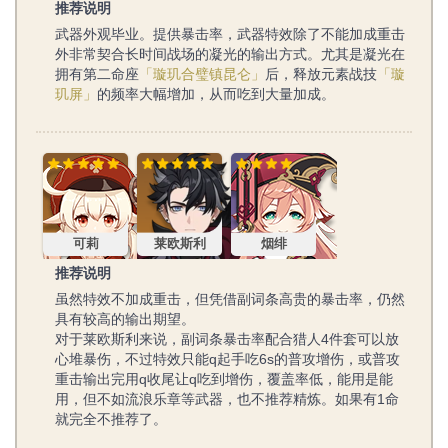
推荐说明
武器外观毕业。提供暴击率，武器特效除了不能加成重击
外非常契合长时间战场的凝光的输出方式。尤其是凝光在
拥有第二命座
「璇玑合璧镇昆仑」
后，释放元素战技
「璇
玑屏」
的频率大幅增加，从而吃到大量加成。
可莉
莱欧斯利
烟绯
可莉
莱欧斯利
烟绯
推荐说明
虽然特效不加成重击，但凭借副词条高贵的暴击率，仍然
具有较高的输出期望。
对于莱欧斯利来说，副词条暴击率配合猎人4件套可以放
心堆暴伤，不过特效只能q起手吃6s的普攻增伤，或普攻
重击输出完用q收尾让q吃到增伤，覆盖率低，能用是能
用，但不如流浪乐章等武器，也不推荐精炼。如果有1命
就完全不推荐了。