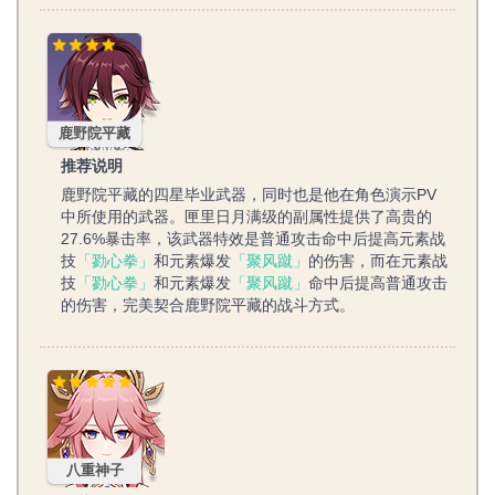
鹿野院平藏
鹿野院平藏
推荐说明
鹿野院平藏的四星毕业武器，同时也是他在角色演示PV
中所使用的武器。匣里日月满级的副属性提供了高贵的
27.6%暴击率，该武器特效是普通攻击命中后提高元素战
技
「勠心拳」
和元素爆发
「聚风蹴」
的伤害，而在元素战
技
「勠心拳」
和元素爆发
「聚风蹴」
命中后提高普通攻击
的伤害，完美契合鹿野院平藏的战斗方式。
八重神子
八重神子