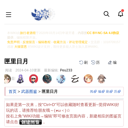
本WIKI由
旅行者酒馆
于2020年03月14日申请开通，
内容按
CC BY-NC-SA 4.0协议
提供
，编辑权限开放。
免责声明
•
反馈留言
•
编辑教程
•
收藏方法
•
评论管理规定
• 交流群：1018709157
感谢
大猫雷恩
对WIKI设计支持，期待更多能人异士加入原神WIKI。
匣里日月
刷
历
编
阅读
2024-04-10
更新
最新编辑:
Peu233
跳
跳
页面贡献者 :
到
到
导
搜
首页
>
武器图鉴
>
匣里日月
阅
编
刷
历
航
索
如果是第一次来，按"Ctrl+D"可以收藏随时查看更新~觉得WIKI好
玩的话，请推荐给朋友哦～(◕ω＜)☆
按右上角“WIKI功能→编辑”即可修改页面内容，新建相应的图鉴页
请点击
。