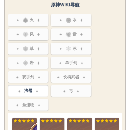
原神WIKI导航
火
水
风
雷
草
冰
岩
单手剑
双手剑
长柄武器
法器
弓
圣遗物