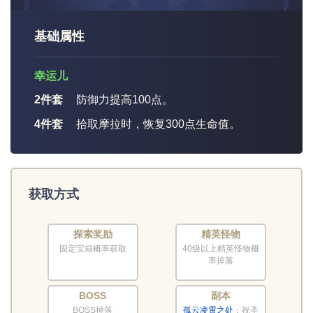
基础属性
幸运儿
2件套
防御力提高100点。
4件套
拾取摩拉时，恢复300点生命值。
获取方式
探索奖励
精英怪物
固定宝箱概率获取
40级以上精英怪物概
率掉落
BOSS
副本
BOSS掉落
孤云凌霄之处
：祝圣