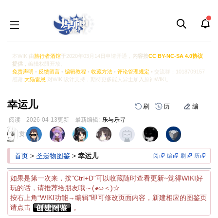
本WIKI由
旅行者酒馆
于2020年03月14日申请开通，
内容按
CC BY-NC-SA 4.0协议
提供
，编辑权限开放。
免责声明
•
反馈留言
•
编辑教程
•
收藏方法
•
评论管理规定
• 交流群：1018709157
感谢
大猫雷恩
对WIKI设计支持，期待更多能人异士加入原神WIKI。
幸运儿
刷
历
编
阅读
2026-04-13
更新
最新编辑:
乐与乐寻
跳
跳
页面贡献者 :
到
到
导
搜
首页
>
圣遗物图鉴
>
幸运儿
阅
编
刷
历
航
索
如果是第一次来，按"Ctrl+D"可以收藏随时查看更新~觉得WIKI好
玩的话，请推荐给朋友哦～(◕ω＜)☆
按右上角“WIKI功能→编辑”即可修改页面内容，新建相应的图鉴页
请点击
。