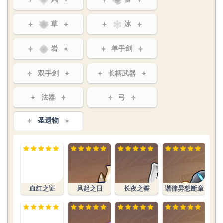
草
冰
岩
单手剑
双手剑
长柄武器
法器
弓
圣遗物
文件:血红之
证生之花.png
血红之证
风起之日
长夜之誓
谐律异想断章
文件:炉火融
炼之心生之