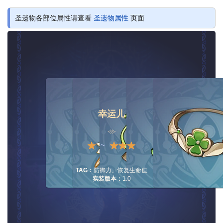
圣遗物各部位属性请查看
圣遗物属性
页面
幸运儿
~
TAG：
防御力、恢复生命值
实装版本：
1.0