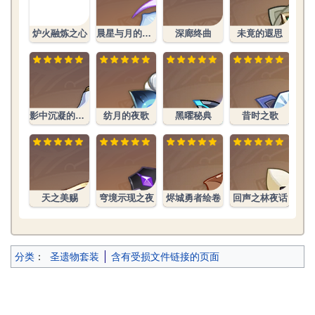
花.png
炉火融炼之心
晨星与月的晓歌
深廊终曲
未竟的遐思
影中沉凝的幻灭
纺月的夜歌
黑曜秘典
昔时之歌
花
天之美赐
穹境示现之夜
烬城勇者绘卷
回声之林夜话
分类
：
圣遗物套装
含有受损文件链接的页面