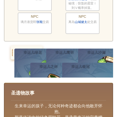
秘境：惊蛰的霜雷Ⅰ
到Ⅴ概率掉落。
NPC
NPC
璃月港货郎
张顺
交易
离岛
山城健太
处交易
幸运儿绿花
幸运儿鹰羽
幸运儿沙漏
幸运儿之杯
幸运儿银冠
圣遗物故事
生来幸运的孩子，无论何种奇迹都会向他敞开怀
抱。