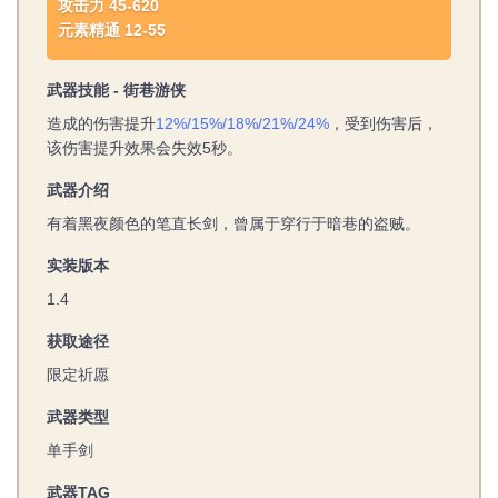
攻击力 45-620
元素精通 12-55
武器技能 - 街巷游侠
造成的伤害提升
12%/15%/18%/21%/24%
，受到伤害后，
该伤害提升效果会失效5秒。
武器介绍
有着黑夜颜色的笔直长剑，曾属于穿行于暗巷的盗贼。
实装版本
1.4
获取途径
限定祈愿
武器类型
单手剑
武器TAG