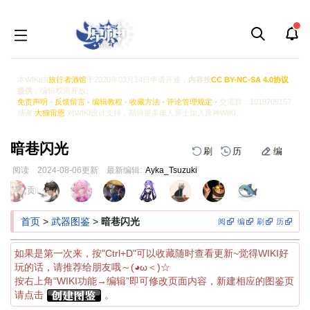
本WIKI由
旅行者酒馆
于2020年03月14日申请开通，
内容按
CC BY-NC-SA 4.0协议
提供
，编辑权限开放。
免责声明
•
反馈留言
•
编辑教程
•
收藏方法
•
评论管理规定
• 交流群：1018709157
感谢
大猫雷恩
对WIKI设计支持，期待更多能人异士加入原神WIKI。
暗巷闪光
刷
历
编
阅读
2024-08-06
更新
最新编辑:
Ayka_Tsuzuki
跳
跳
页面贡献者 :
到
到
导
搜
首页
>
武器图鉴
>
暗巷闪光
阅
编
刷
历
航
索
如果是第一次来，按"Ctrl+D"可以收藏随时查看更新~觉得WIKI好
玩的话，请推荐给朋友哦～(◕ω＜)☆
按右上角“WIKI功能→编辑”即可修改页面内容，新建相应的图鉴页
请点击
。