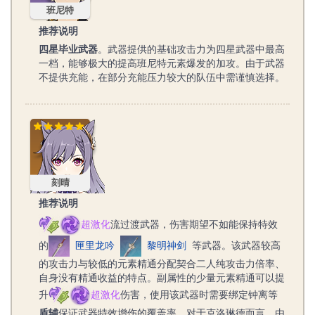
班尼特
推荐说明
四星毕业武器
。武器提供的基础攻击力为四星武器中最高
一档，能够极大的提高班尼特元素爆发的加攻。由于武器
不提供充能，在部分充能压力较大的队伍中需谨慎选择。
刻晴
刻晴
推荐说明
超激化
流过渡武器，伤害期望不如能保持特效
的
匣里龙吟
黎明神剑
等武器。该武器较高
的攻击力与较低的元素精通分配契合二人纯攻击力倍率、
自身没有精通收益的特点。副属性的少量元素精通可以提
升
超激化
伤害，使用该武器时需要绑定钟离等
盾辅
保证武器特效增伤的覆盖率。对于克洛琳德而言，由