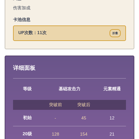
伤害加成
卡池信息
UP次数：11次
折叠
详细面板
等级
基础攻击力
元素精通
突破前
突破后
初始
-
45
12
20级
128
154
21