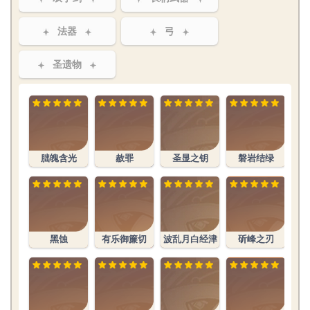
法器
弓
圣遗物
朏魄含光
赦罪
圣显之钥
磐岩结绿
黑蚀
有乐御簾切
波乱月白经津
斫峰之刃
织