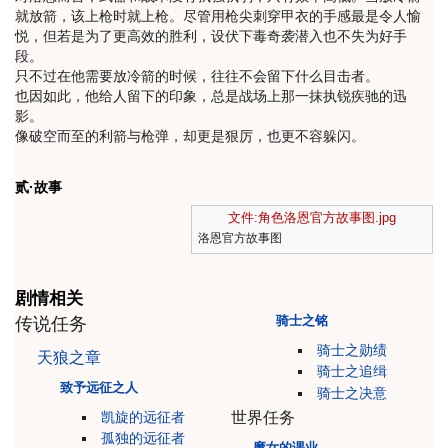
就放箭，该上枪时就上枪。尽管用枪尖刺穿甲衣的手感最是令人愉
悦，但若是为了更高效的胜利，设伏下毒奇袭潜入也不失为好手
段。
只不过在他需要放冷箭的时候，往往不会留下什么目击者。
也因如此，他给人留下的印象，总是战场上那一抹执锐疾驰的迅
影。
像破空而至的利箭与枪弹，却更是狠厉，也更不容躲闪。
贰·故事
文件:角色洛恩官方故事图.jpg
洛恩官方故事图
剧情相关
骑士之铭
传说任务
骑士之勋绩
天狼之章
骑士之追缉
致予远征之人
骑士之决意
世界任务
凯旋的远征者
孤独的远征者
魔女的课业