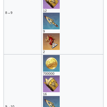
12
8→9
9
2
700000
16
9→10