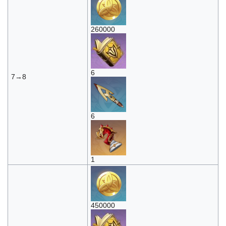
260000
6
7→8
6
1
450000