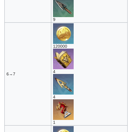
9
120000
4
6→7
4
1