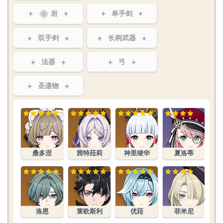
岩
单手剑
双手剑
长柄武器
法器
弓
圣遗物
桑多涅
茜特菈莉
神里绫华
夏洛蒂
洛恩
莱欧斯利
优菈
菲米尼