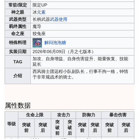
常驻/限定
限定UP
神之眼
冰
元素
武器类型
长柄武器
武器使用
羁绊属性
魔导
命之座
狡兔座
解闷泡泡糖
特殊料理
实装日期
2026年06月09日（月之七版本）
加攻、自身增益、自身伤害提升、能量恢复、技能
TAG
延长
西风骑士团远程小队副队长，行事不拘一格，钟情
介绍
于非常规战术的骑士。
属性数据
生命上限
攻击力
防御力
暴击伤害
突
突
等级
突破
突破
突破
突破
突破
突破
破
破
前
后
前
后
前
后
前
后