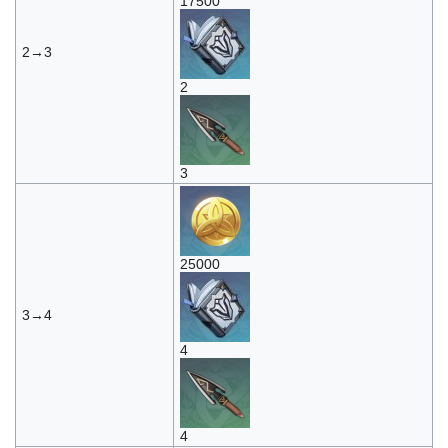
17500
2→3
2
3
25000
3→4
4
4