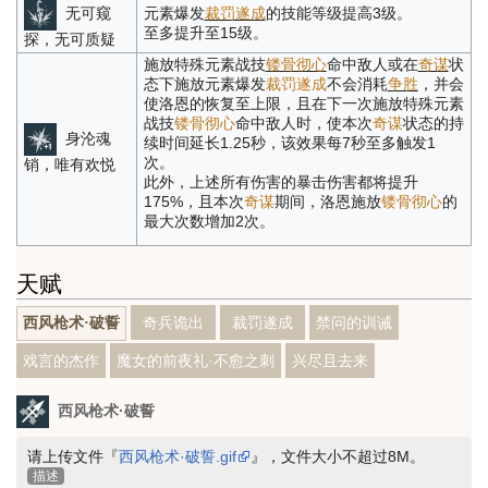
无可窥
元素爆发
裁罚遂成
的技能等级提高3级。
至多提升至15级。
探，无可质疑
施放特殊元素战技
镂骨彻心
命中敌人或在
奇谋
状
态下施放元素爆发
裁罚遂成
不会消耗
争胜
，并会
使洛恩的恢复至上限，且在下一次施放特殊元素
战技
镂骨彻心
命中敌人时，使本次
奇谋
状态的持
身沦魂
续时间延长1.25秒，该效果每7秒至多触发1
次。
销，唯有欢悦
此外，上述所有伤害的暴击伤害都将提升
175%，且本次
奇谋
期间，洛恩施放
镂骨彻心
的
最大次数增加2次。
天赋
奇兵诡出
裁罚遂成
禁问的训诫
西风枪术·破誓
戏言的杰作
魔女的前夜礼·不愈之刺
兴尽且去来
西风枪术·破誓
请上传文件『
西风枪术·破誓.gif
』，文件大小不超过8M。
描述