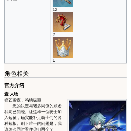
12
2
1
角色相关
官方介绍
壹·人物
锋芒袭夜，鸣镝破噩
「…您的决定与诸多同僚的顾虑
我均已知晓。让这样一位骑士加
入远征，确实能补足骑士们的各
种短板。剩下唯一的问题是，我
该怎么同时看住你们两个？」