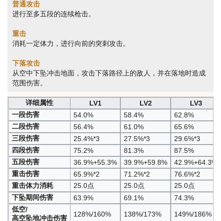
普通攻击
进行至多五段的连续枪击。
重击
消耗一定体力，进行向前的突刺攻击。
下落攻击
从空中下坠冲击地面，攻击下落路径上的敌人，并在落地时造成
范围伤害。
详细属性
LV1
LV2
LV3
一段伤害
54.0%
58.4%
62.8%
二段伤害
56.4%
61.0%
65.6%
三段伤害
25.4%*3
27.5%*3
29.6%*3
四段伤害
75.2%
81.3%
87.5%
五段伤害
36.9%+55.3%
39.9%+59.8%
42.9%+64.3%
重击伤害
65.9%*2
71.2%*2
76.6%*2
重击体力消耗
25.0点
25.0点
25.0点
下坠期间伤害
63.9%
69.1%
74.3%
低空/
128%/160%
138%/173%
149%/186%
高空坠地冲击伤害