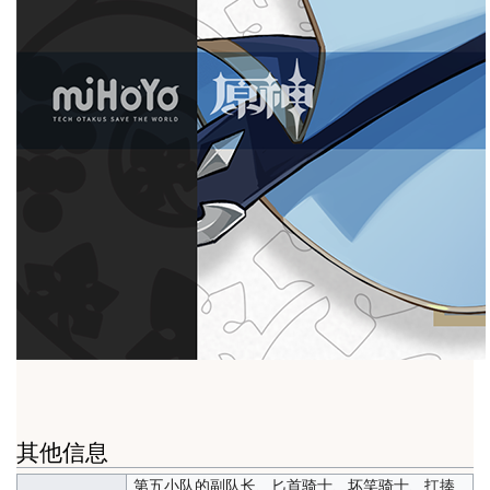
其他信息
第五小队的副队长、匕首骑士、坏笑骑士、扛揍