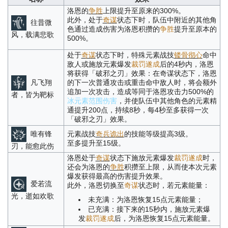
洛恩的
争胜
上限提升至原来的300%。
此外，处于
奇谋
状态下时，队伍中附近的其他角
往昔微
色通过造成伤害为洛恩积攒的
争胜
提升至原本的
风，载满悲歌
500%。
处于
奇谋
状态下时，特殊元素战技
镂骨彻心
命中
敌人或施放元素爆发
裁罚遂成
后的4秒内，洛恩
将获得「破邪之刃」效果：在奇谋状态下，洛恩
凡飞翔
的下一次普通攻击或重击命中敌人时，将会额外
追加一次攻击，造成等同于洛恩攻击力500%的
者，皆为靶标
冰元素范围伤害
，并使队伍中其他角色的元素精
通提升200点，持续8秒，每4秒至多获得一次
「破邪之刃」效果。
唯有锋
元素战技
奇兵诡出
的技能等级提高3级。
至多提升至15级。
刃，能愈此伤
洛恩处于
奇谋
状态下施放元素爆发
裁罚遂成
时，
还会为洛恩的
争胜
积攒至上限，从而使本次元素
爆发获得最高的伤害提升效果。
爱若流
此外，洛恩切换至
奇谋
状态时，若元素能量：
光，逝如欢歌
未充满：为洛恩恢复15点元素能量；
已充满：接下来的15秒内，施放元素爆
发
裁罚遂成
后，为洛恩恢复15点元素能量。