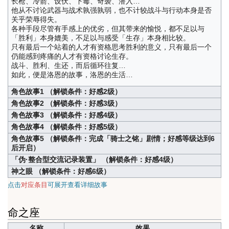
长枪、冷箭、设伏、下毒、奇袭、潜入…
他从不讨论武器与战术孰强孰弱，也不计较战斗与行动本身是否
关乎荣辱得失。
各种手段尽管有手感上的优劣，但其带来的愉悦，都不足以与
「胜利」本身媲美，不足以与感受「生存」本身相比较。
只有最后一个站着的人才有资格思考胜利的意义，只有最后一个
仍能感到疼痛的人才有资格讨论生存。
战斗、胜利、生还，而后循环往复…
如此，便是洛恩的故事，洛恩的生活…
角色故事1 （解锁条件：好感2级）
角色故事2 （解锁条件：好感3级）
角色故事3 （解锁条件：好感4级）
角色故事4 （解锁条件：好感5级）
角色故事5 （解锁条件：完成「骑士之铭」剧情；好感等级达到6
后开启）
「伪·整合型交流记录装置」 （解锁条件：好感4级）
神之眼 （解锁条件：好感6级）
点击
对应条目
可展开查看详细故事
命之座
名称
效果