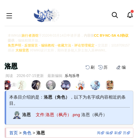
本WIKI由
旅行者酒馆
于2020年03月14日申请开通，
内容按
CC BY-NC-SA 4.0协议
提供
，编辑权限开放。
免责声明
•
反馈留言
•
编辑教程
•
收藏方法
•
评论管理规定
• 交流群：1018709157
感谢
大猫雷恩
对WIKI设计支持，期待更多能人异士加入原神WIKI。
洛恩
刷
历
编
阅读
2026-07-15
更新
最新编辑:
乐与乐寻
跳
跳
页面贡献者 :
到
到
导
搜
本条目介绍的是：
洛恩（角色）
，以下为名字或内容相近的条
航
索
目。
洛恩
文件:洛恩（枫丹）.png
洛恩（枫丹）
首页
>
角色
>
洛恩
阅
编
刷
历