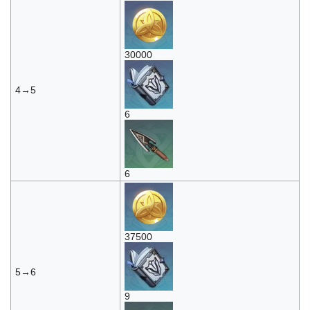
30000
4→5
6
6
37500
5→6
9