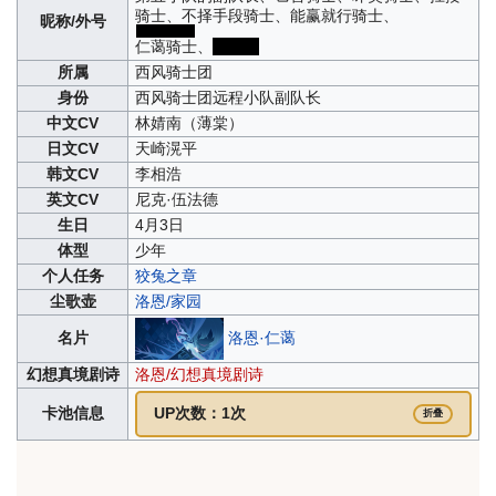
骑士、不择手段骑士、能赢就行骑士、
昵称/外号
人矮骑士
仁蔼骑士
、
夜洛亚
所属
西风骑士团
身份
西风骑士团远程小队副队长
中文CV
林婧南（薄棠）
日文CV
天崎滉平
韩文CV
李相浩
英文CV
尼克·伍法德
生日
4月3日
体型
少年
个人任务
狡兔之章
尘歌壶
洛恩/家园
洛恩·仁蔼
名片
幻想真境剧诗
洛恩/幻想真境剧诗
卡池信息
UP次数：1次
折叠