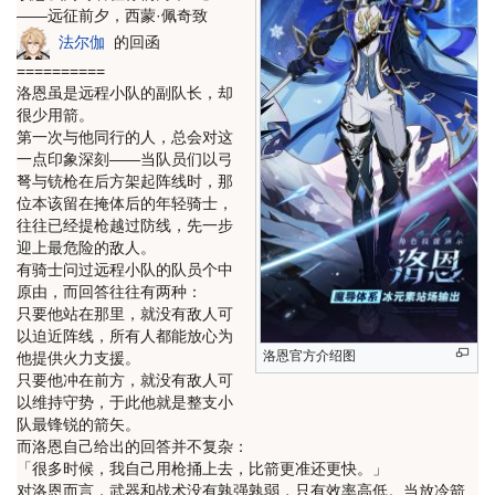
——远征前夕，西蒙·佩奇致
法尔伽
的回函
==========
洛恩虽是远程小队的副队长，却
很少用箭。
第一次与他同行的人，总会对这
一点印象深刻——当队员们以弓
弩与铳枪在后方架起阵线时，那
位本该留在掩体后的年轻骑士，
往往已经提枪越过防线，先一步
迎上最危险的敌人。
有骑士问过远程小队的队员个中
原由，而回答往往有两种：
只要他站在那里，就没有敌人可
以迫近阵线，所有人都能放心为
洛恩官方介绍图
他提供火力支援。
只要他冲在前方，就没有敌人可
以维持守势，于此他就是整支小
队最锋锐的箭矢。
而洛恩自己给出的回答并不复杂：
「很多时候，我自己用枪捅上去，比箭更准还更快。」
对洛恩而言，武器和战术没有孰强孰弱，只有效率高低。当放冷箭