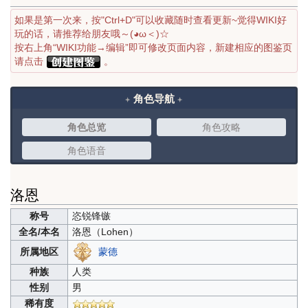
如果是第一次来，按"Ctrl+D"可以收藏随时查看更新~觉得WIKI好
玩的话，请推荐给朋友哦～(◕ω＜)☆
按右上角“WIKI功能→编辑”即可修改页面内容，新建相应的图鉴页
请点击
。
角色导航
角色总览
角色攻略
角色语音
洛恩
称号
恣锐锋镞
全名/本名
洛恩（
Lohen）
蒙德
所属地区
种族
人类
性别
男
稀有度