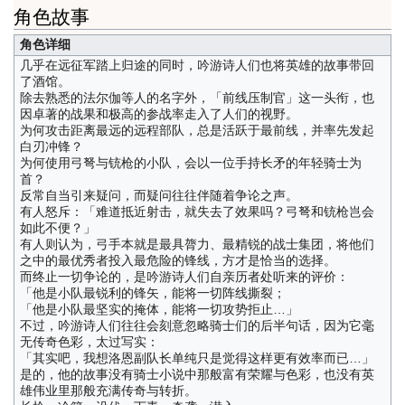
角色故事
角色详细
几乎在远征军踏上归途的同时，吟游诗人们也将英雄的故事带回
了酒馆。
除去熟悉的法尔伽等人的名字外，「前线压制官」这一头衔，也
因卓著的战果和极高的参战率走入了人们的视野。
为何攻击距离最远的远程部队，总是活跃于最前线，并率先发起
白刃冲锋？
为何使用弓弩与铳枪的小队，会以一位手持长矛的年轻骑士为
首？
反常自当引来疑问，而疑问往往伴随着争论之声。
有人怒斥：「难道抵近射击，就失去了效果吗？弓弩和铳枪岂会
如此不便？」
有人则认为，弓手本就是最具膂力、最精锐的战士集团，将他们
之中的最优秀者投入最危险的锋线，方才是恰当的选择。
而终止一切争论的，是吟游诗人们自亲历者处听来的评价：
「他是小队最锐利的锋矢，能将一切阵线撕裂；
「他是小队最坚实的掩体，能将一切攻势拒止…」
不过，吟游诗人们往往会刻意忽略骑士们的后半句话，因为它毫
无传奇色彩，太过写实：
「其实吧，我想洛恩副队长单纯只是觉得这样更有效率而已…」
是的，他的故事没有骑士小说中那般富有荣耀与色彩，也没有英
雄伟业里那般充满传奇与转折。