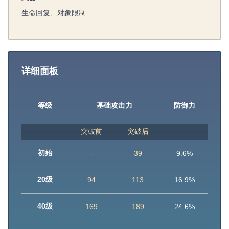
生命回复、对象限制
详细面板
等级
基础攻击力
防御力
突破前
突破后
初始
-
39
9.6%
20级
94
113
16.9%
40级
169
189
24.6%