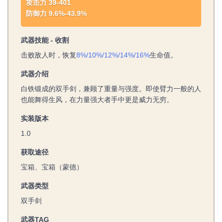
攻击力 39-401
防御力 9.6%-43.9%
武器技能 - 收割
击败敌人时，恢复
8%/10%/12%/14%/16%
生命值。
武器介绍
白铁锻成的双手剑，兼顾了重量与强度。即使臂力一般的人
也能舞得生风，在力量强大者手中更是威力无穷。
实装版本
1.0
获取途径
宝箱、宝箱（蒙德）
武器类型
双手剑
武器TAG