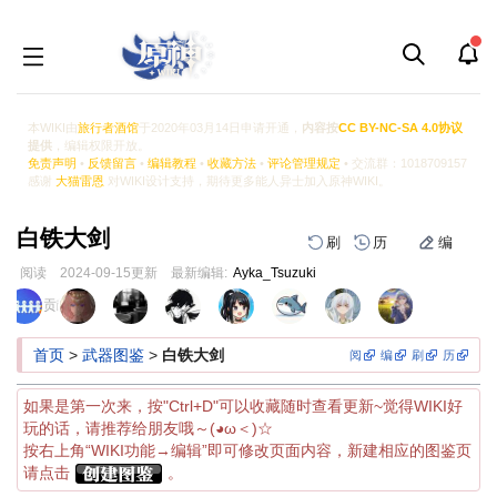
本WIKI由
旅行者酒馆
于2020年03月14日申请开通，
内容按
CC BY-NC-SA 4.0协议
提供
，编辑权限开放。
免责声明
•
反馈留言
•
编辑教程
•
收藏方法
•
评论管理规定
• 交流群：1018709157
感谢
大猫雷恩
对WIKI设计支持，期待更多能人异士加入原神WIKI。
白铁大剑
刷
历
编
阅读
2024-09-15
更新
最新编辑:
Ayka_Tsuzuki
跳
跳
页面贡献者 :
到
到
导
搜
首页
>
武器图鉴
>
白铁大剑
阅
编
刷
历
航
索
如果是第一次来，按"Ctrl+D"可以收藏随时查看更新~觉得WIKI好
玩的话，请推荐给朋友哦～(◕ω＜)☆
按右上角“WIKI功能→编辑”即可修改页面内容，新建相应的图鉴页
请点击
。