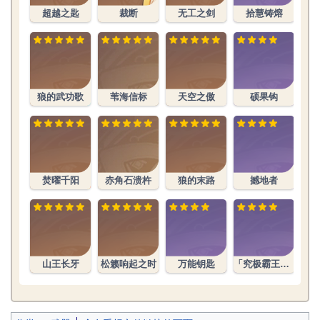
超越之匙
裁断
无工之剑
拾慧铸熔
便
狼的武功歌
苇海信标
天空之傲
硕果钩
焚曜千阳
赤角石溃杵
狼的末路
撼地者
山王长牙
松籁响起之时
万能钥匙
「究极霸王超级魔剑」