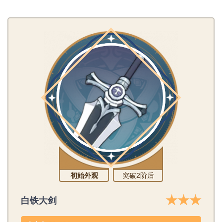
初始外观
突破2阶后
★★★
白铁大剑