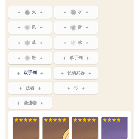
火
水
风
雷
草
冰
岩
单手剑
双手剑
长柄武器
法器
弓
圣遗物