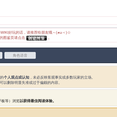
得WIKI好玩的话，请推荐给朋友哦～(◕ω＜)☆
应的图鉴页请点击
。
角色语音
的
个人观点或认知
，未必反映客观事实或多数玩家的立场。
可以删除明显失准或过于偏颇的内容。
平板等）浏览
以获得最佳阅读体验。