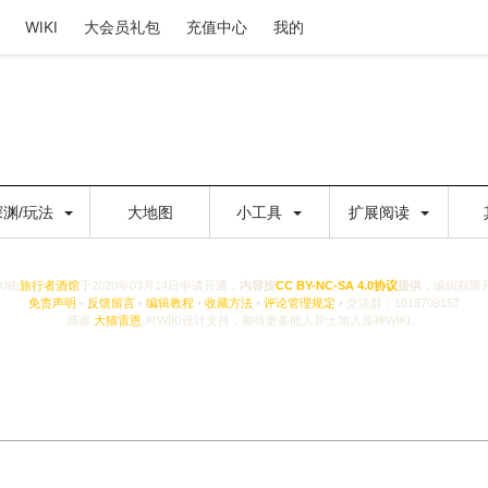
WIKI
大会员礼包
充值中心
我的
深渊/玩法
大地图
小工具
扩展阅读
KI由
旅行者酒馆
于2020年03月14日申请开通，
内容按
CC BY-NC-SA 4.0协议
提供
，编辑权限
免责声明
•
反馈留言
•
编辑教程
•
收藏方法
•
评论管理规定
• 交流群：1018709157
感谢
大猫雷恩
对WIKI设计支持，期待更多能人异士加入原神WIKI。