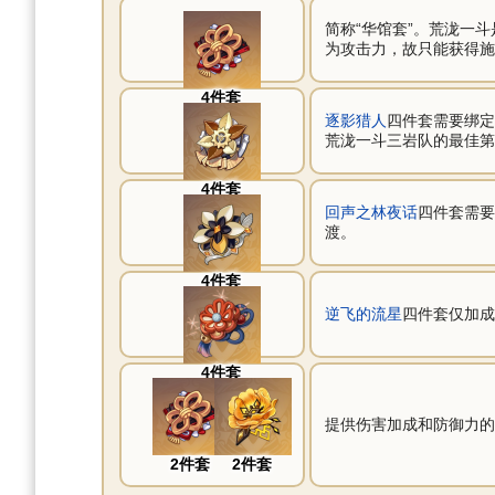
简称“华馆套”。荒泷一
为攻击力，故只能获得施
4件套
逐影猎人
四件套需要绑定
荒泷一斗三岩队的最佳第
4件套
回声之林夜话
四件套需要
渡。
4件套
逆飞的流星
四件套仅加成
4件套
提供伤害加成和防御力的
2件套
2件套