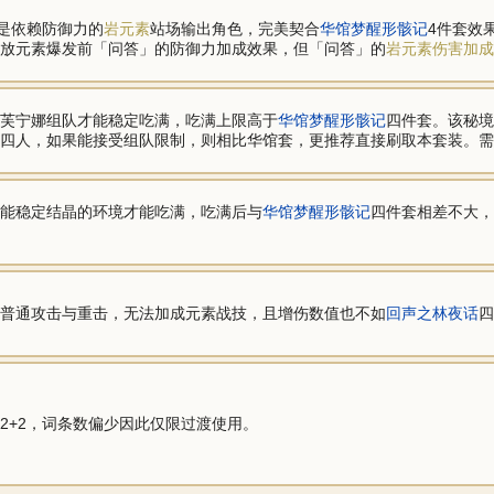
斗是依赖防御力的
岩元素
站场输出角色，完美契合
华馆梦醒形骸记
4件套效
放元素爆发前「问答」的防御力加成效果，但「问答」的
岩元素伤害加成
芙宁娜组队才能稳定吃满，吃满上限高于
华馆梦醒形骸记
四件套。该秘境
四人，如果能接受组队限制，则相比华馆套，更推荐直接刷取本套装。需
能稳定结晶的环境才能吃满，吃满后与
华馆梦醒形骸记
四件套相差不大，
普通攻击与重击，无法加成元素战技，且增伤数值也不如
回声之林夜话
四
2+2，词条数偏少因此仅限过渡使用。