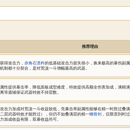
推荐理由
获得攻击力，
赤角石溃杵
的低基础攻击力损失很小，换来极高的暴伤副属
机制都十分契合，是对荒泷一斗增幅最高的武器。
属性提供暴击率，降低面板成型难度，特效提供高额全伤害加成，满精满
离等盾辅保证武器特效不掉层数。
攻击力加成对荒泷一斗收益较低，凭暴击率副属性能够在精一时胜过叠满
二层武器特效才能胜过），但仍不如叠满层的精一
螭骨剑
，仅限歪到时过
力加成收益有限，双暴收益尚可。