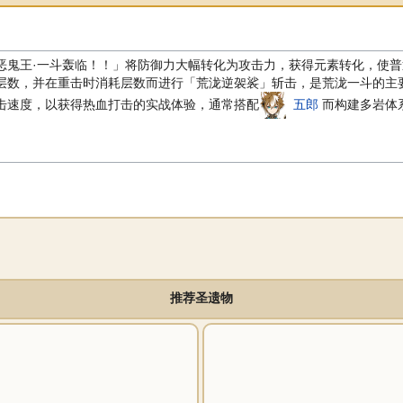
恶鬼王·一斗轰临！！」将防御力大幅转化为攻击力，获得元素转化，使
层数，并在重击时消耗层数而进行「荒泷逆袈裟」斩击，是荒泷一斗的主
击速度，以获得热血打击的实战体验，通常搭配
五郎
而构建多岩体
推荐圣遗物