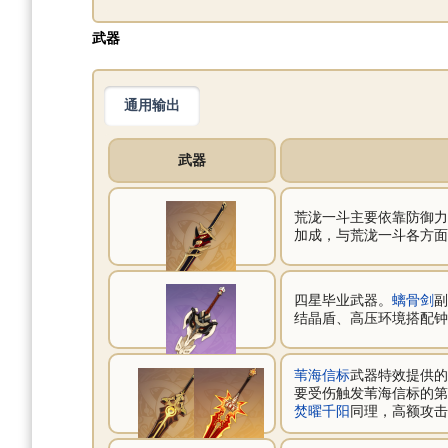
武器
通用输出
武器
荒泷一斗主要依靠防御力
加成，与荒泷一斗各方面
四星毕业武器。
螭骨剑
副
结晶盾、高压环境搭配钟
苇海信标
武器特效提供的
要受伤触发苇海信标的第
焚曜千阳
同理，高额攻击