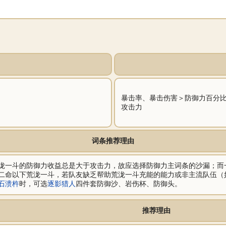
暴击率、暴击伤害＞防御力百分
攻击力
词条推荐理由
泷一斗的防御力收益总是大于攻击力，故应选择防御力主词条的沙漏；而
二命以下荒泷一斗，若队友缺乏帮助荒泷一斗充能的能力或非主流队伍（
石溃杵
时，可选
逐影猎人
四件套防御沙、岩伤杯、防御头。
推荐理由