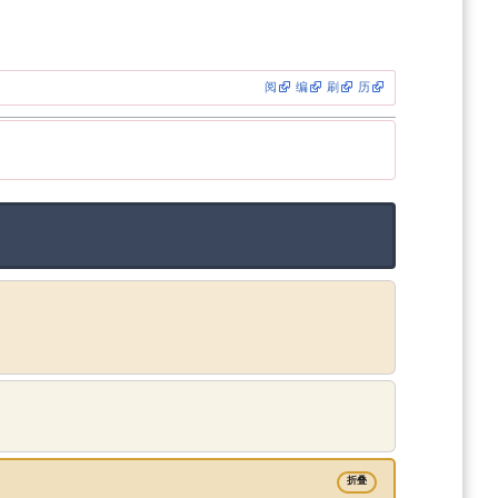
阅
编
刷
历
折叠