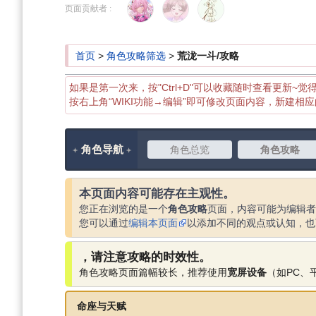
到
到
页面贡献者 :
导
搜
航
索
首页
>
角色攻略筛选
>
荒泷一斗/攻略
如果是第一次来，按"Ctrl+D"可以收藏随时查看更新~觉
按右上角“WIKI功能→编辑”即可修改页面内容，新建相
角色导航
角色总览
角色攻略
本页面内容可能存在主观性。
您正在浏览的是一个
角色攻略
页面，内容可能为编辑者
您可以通过
编辑本页面
以添加不同的观点或认知，也
，请注意攻略的时效性。
角色攻略页面篇幅较长，推荐使用
宽屏设备
（如PC、
命座与天赋