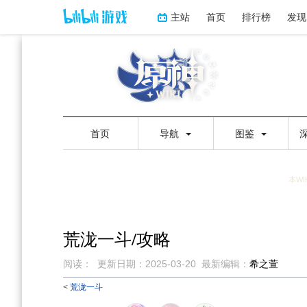
主站
首页
排行榜
发现
首页
导航
图鉴
本WI
荒泷一斗/攻略
阅读：
更新日期：
2025-03-20
最新编辑：
希之萱
<
荒泷一斗
跳
跳