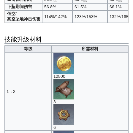
下坠期间伤害
56.8%
61.5%
66.1%
低空/
114%/142%
123%/153%
132%/165%
高空坠地冲击伤害
技能升级材料
等级
所需材料
12500
1→2
3
6