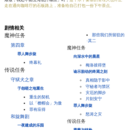
走在通向咖啡厅的石板路上，准备给自己打包一份下午茶点。
剧情相关
魔神任务
那些我们所留驻的
·其二
第四章
魔神任务
罪人舞步旋
向深水中的晨星
终幕礼
梅洛彼得堡
传说任务
谕示胎动的终焉之刻
守狱犬之章
真相隐于影中
守秘者与禁区
于怨嗟之地重生
灾厄的脚步
重生的契机
片刻安宁
以「檐帽会」为傲
罪人舞步旋
罪有应得
怒涛之灾
和旋舞剧
传说任务
一夜建成的乐园
蔷薇与铳枪