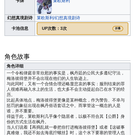
莱欧斯利
卡牌
幻想真境剧诗
莱欧斯利/幻想真境剧诗
卡池信息
UP次数：3次
折叠
角色故事
角色详细
一个令检律庭非常欣慰的事实是，枫丹廷的公民大多遵纪守法，
梅洛彼得堡并不会出现在他们的人生轨迹上。
与此同时，又有一个合情合理还略显悲哀的事实：服刑结束的罪
人很难再融入水上的生活，也大多不会主动提起自己在水下的经
历。
比起具体地点，梅洛彼得堡更像是某种概念，作为警告、不幸与
惩罚的象征出现在枫丹俗语套话之中。而掌管这一概念的人是
谁，并不重要。
得益于此，莱欧斯利几乎像个隐居者，以极不符合其【公爵】身
份的方式生活在枫丹。
当人们说着【再捣乱就一拳把你打进梅洛彼得堡】或者【这破事
真难做，我还不如去海底拧螺丝】时，这个水下要塞的管理人也