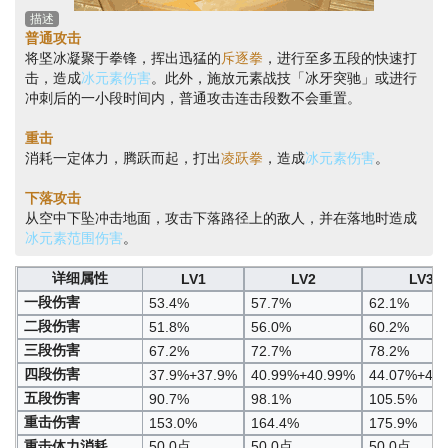
描述
普通攻击
将坚冰凝聚于拳锋，挥出迅猛的
斥逐拳
，进行至多五段的快速打
击，造成
冰元素伤害
。此外，施放元素战技「冰牙突驰」或进行
冲刺后的一小段时间内，普通攻击连击段数不会重置。
重击
消耗一定体力，腾跃而起，打出
凌跃拳
，造成
冰元素伤害
。
下落攻击
从空中下坠冲击地面，攻击下落路径上的敌人，并在落地时造成
冰元素范围伤害
。
详细属性
LV1
LV2
LV3
一段伤害
53.4%
57.7%
62.1%
二段伤害
51.8%
56.0%
60.2%
三段伤害
67.2%
72.7%
78.2%
四段伤害
37.9%+37.9%
40.99%+40.99%
44.07%+44
五段伤害
90.7%
98.1%
105.5%
重击伤害
153.0%
164.4%
175.9%
重击体力消耗
50.0点
50.0点
50.0点