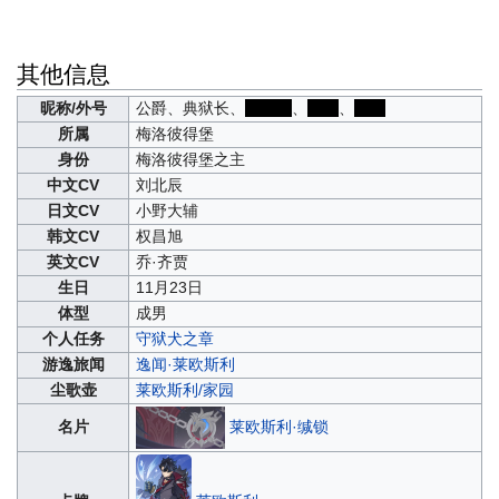
其他信息
昵称/外号
公爵、典狱长、
灰太狼
、
拳师
、
牢大
所属
梅洛彼得堡
身份
梅洛彼得堡之主
中文CV
刘北辰
日文CV
小野大辅
韩文CV
权昌旭
英文CV
乔·齐贾
生日
11月23日
体型
成男
个人任务
守狱犬之章
游逸旅闻
逸闻·莱欧斯利
尘歌壶
莱欧斯利/家园
莱欧斯利·缄锁
名片