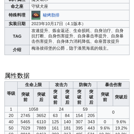
命之座
守狱犬座
秘烤肋排
特殊料理
实装日期
2023年10月17日（4.1版本）
攻速提升、炼金返还、生命损耗、自身治疗、自身
抗打断、自身伤害提升、自身暴击率提升、自身暴
TAG
击伤害提升、自身体力消耗降低、命座普攻提升
梅洛彼得堡的公爵，隐于漆黑海底的领主。
介绍
属性数据
生命上限
攻击力
防御力
暴击伤害
突
突
突
突
等级
突破
突破
突破
破
破
破
破
突破后
前
后
前
前
后
前
后
1
1058
24
59
0
20
2745
3652
63
84
154
205
40
5465
6110
125
140
307
343
0
9.6%
50
7029
7889
161
181
395
443
9.6%
19.2%