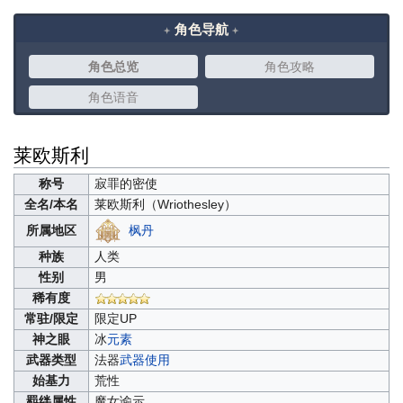
角色导航
角色总览
角色攻略
角色语音
莱欧斯利
称号
寂罪的密使
全名/本名
莱欧斯利（
Wriothesley）
枫丹
所属地区
种族
人类
性别
男
稀有度
常驻/限定
限定UP
神之眼
冰
元素
武器类型
法器
武器使用
始基力
荒性
羁绊属性
魔女谕示