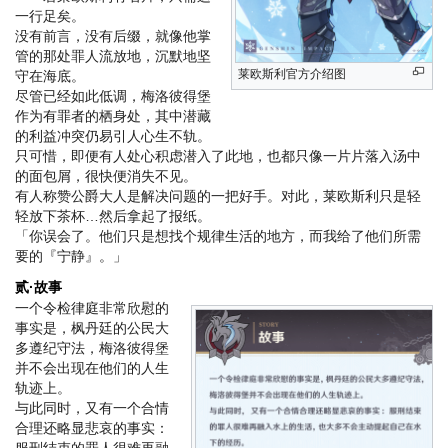
一行足矣。
没有前言，没有后缀，就像他掌
管的那处罪人流放地，沉默地坚
莱欧斯利官方介绍图
守在海底。
尽管已经如此低调，梅洛彼得堡
作为有罪者的栖身处，其中潜藏
的利益冲突仍易引人心生不轨。
只可惜，即便有人处心积虑潜入了此地，也都只像一片片落入汤中
的面包屑，很快便消失不见。
有人称赞公爵大人是解决问题的一把好手。对此，莱欧斯利只是轻
轻放下茶杯…然后拿起了报纸。
「你误会了。他们只是想找个规律生活的地方，而我给了他们所需
要的『宁静』。」
贰·故事
一个令检律庭非常欣慰的
事实是，枫丹廷的公民大
多遵纪守法，梅洛彼得堡
并不会出现在他们的人生
轨迹上。
与此同时，又有一个合情
合理还略显悲哀的事实：
服刑结束的罪人很难再融