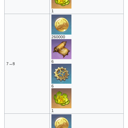
1
260000
6
7→8
6
1