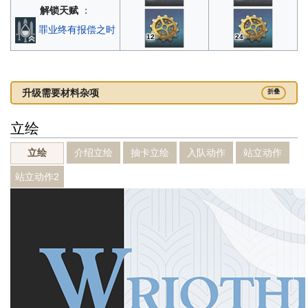
解锁天赋
：
罪业终有报偿之时
12
24
升级需要材料杂项
折叠
立绘
介绍立绘
抽卡立绘
入队动作
站立动作
立绘
站立动作2