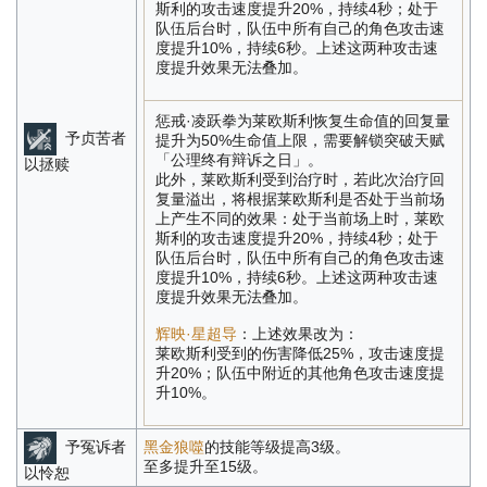
斯利的攻击速度提升20%，持续4秒；处于
队伍后台时，队伍中所有自己的角色攻击速
度提升10%，持续6秒。上述这两种攻击速
度提升效果无法叠加。
惩戒·凌跃拳为莱欧斯利恢复生命值的回复量
予贞苦者
提升为50%生命值上限，需要解锁突破天赋
「公理终有辩诉之日」。
以拯赎
此外，莱欧斯利受到治疗时，若此次治疗回
复量溢出，将根据莱欧斯利是否处于当前场
上产生不同的效果：处于当前场上时，莱欧
斯利的攻击速度提升20%，持续4秒；处于
队伍后台时，队伍中所有自己的角色攻击速
度提升10%，持续6秒。上述这两种攻击速
度提升效果无法叠加。
辉映·星超导
：上述效果改为：
莱欧斯利受到的伤害降低25%，攻击速度提
升20%；队伍中附近的其他角色攻击速度提
升10%。
予冤诉者
黑金狼噬
的技能等级提高3级。
至多提升至15级。
以怜恕