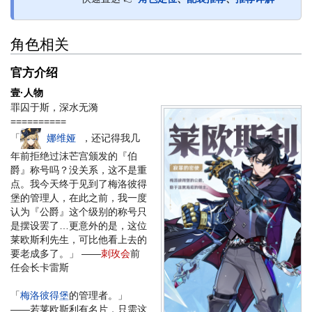
角色相关
官方介绍
壹·人物
罪囚于斯，深水无漪
==========
「
娜维娅
，还记得我几
年前拒绝过沫芒宫颁发的『伯
爵』称号吗？没关系，这不是重
点。我今天终于见到了梅洛彼得
堡的管理人，在此之前，我一度
认为『公爵』这个级别的称号只
是摆设罢了…更意外的是，这位
莱欧斯利先生，可比他看上去的
要老成多了。」 ——
刺玫会
前
任会长卡雷斯
「
梅洛彼得堡
的管理者。」
——若莱欧斯利有名片，只需这