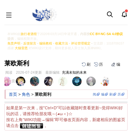
本WIKI由
旅行者酒馆
于2020年03月14日申请开通，
内容按
CC BY-NC-SA 4.0协议
提供
，编辑权限开放。
免责声明
•
反馈留言
•
编辑教程
•
收藏方法
•
评论管理规定
• 交流群：1018709157
感谢
大猫雷恩
对WIKI设计支持，期待更多能人异士加入原神WIKI。
莱欧斯利
刷
历
编
阅读
2026-07-24
更新
最新编辑:
充满未知的未来
跳
跳
页面贡献者 :
到
到
导
搜
首页
>
角色
>
莱欧斯利
阅
编
刷
历
航
索
如果是第一次来，按"Ctrl+D"可以收藏随时查看更新~觉得WIKI好
玩的话，请推荐给朋友哦～(◕ω＜)☆
按右上角“WIKI功能→编辑”即可修改页面内容，新建相应的图鉴页
请点击
。