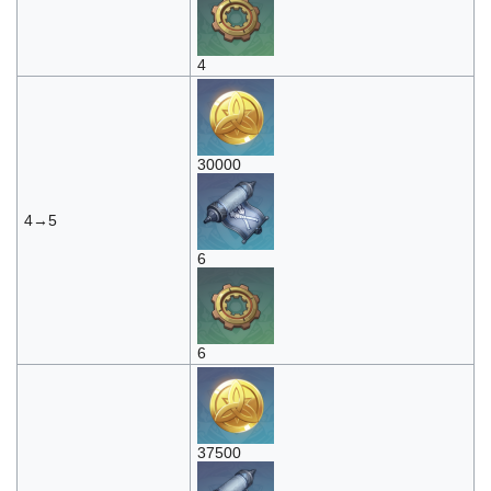
4
30000
4→5
6
6
37500