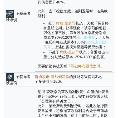
的伤害提升40%。
此外，当「检偿之敕」达到五层时，若莱欧
予骄暴者
斯利：
以镣锁
处于
辉映·星超导
状态：天赋「冤苦终
有显明之期」获得强化：被寒烈的惩裁
强化的第三段、第五段斥逐拳将分别造
成原本90%/120%的
冰元素伤害
，且天辉
·凌跃拳将造成原本150%的
冰元素范围
伤害
，上述伤害视为星超导反应伤害；
不处于
辉映·星超导
状态：普通攻击与
重击分别造成原本125%/130%的伤害。
需要解锁突破天赋
「罪业终有报偿之时」
予婪诈者
普通攻击·迅烈倾霜拳
的技能等级提高3级。
至多提升至15级。
以谴罚
惩戒·凌跃拳为莱欧斯利恢复生命值的回复量
提升为50%生命值上限，需要解锁突破天赋
「公理终有辩诉之日」。
此外，莱欧斯利受到治疗时，若此次治疗回
复量溢出，将根据莱欧斯利是否处于当前场
上产生不同的效果：处于当前场上时，莱欧