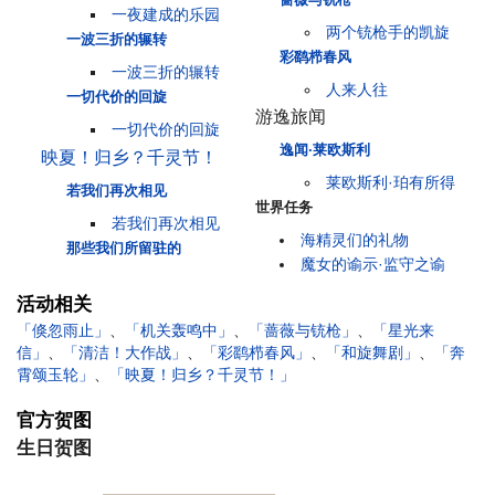
一夜建成的乐园
两个铳枪手的凯旋
一波三折的辗转
彩鹞栉春风
一波三折的辗转
人来人往
一切代价的回旋
游逸旅闻
一切代价的回旋
逸闻·莱欧斯利
映夏！归乡？千灵节！
莱欧斯利·珀有所得
若我们再次相见
世界任务
若我们再次相见
海精灵们的礼物
那些我们所留驻的
魔女的谕示·监守之谕
活动相关
「倏忽雨止」
、
「机关轰鸣中」
、
「蔷薇与铳枪」
、
「星光来
信」
、
「清洁！大作战」
、
「彩鹞栉春风」
、
「和旋舞剧」
、
「奔
霄颂玉轮」
、
「映夏！归乡？千灵节！」
官方贺图
生日贺图