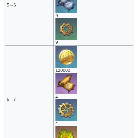
5→6
9
9
120000
4
6→7
4