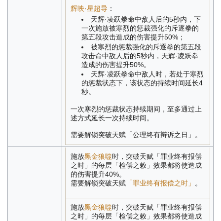
辉映·星超导
：
天辉·凌跃拳命中敌人后的5秒内，下
一次施放被寒烈的惩裁强化的斥逐拳的
第五段攻击造成的伤害提升50%；
被寒烈的惩裁强化的斥逐拳的第五段
攻击命中敌人后的5秒内，天辉·凌跃拳
造成的伤害提升50%。
天辉·凌跃拳命中敌人时，若处于寒烈
的惩裁状态下，该状态的持续时间延长4
秒。
一次寒烈的惩裁状态持续期间，至多通过上
述方式延长一次持续时间。
需要解锁突破天赋「公理终有辩诉之日」。
施放
黑金狼噬
时，突破天赋「罪业终有报偿
之时」的每层「检偿之敕」效果都将使造成
的伤害提升40%。
需要解锁突破天赋
「罪业终有报偿之时」
。
施放
黑金狼噬
时，突破天赋「罪业终有报偿
之时」的每层「检偿之敕」效果都将使造成