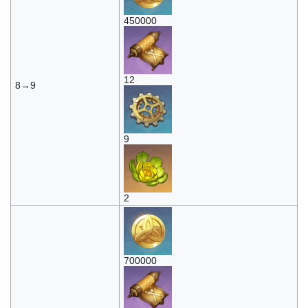
450000
12
8→9
9
2
700000