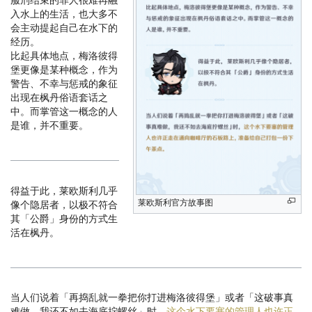
入水上的生活，也大多不
会主动提起自己在水下的
经历。
比起具体地点，梅洛彼得
堡更像是某种概念，作为
警告、不幸与惩戒的象征
出现在枫丹俗语套话之
中。而掌管这一概念的人
是谁，并不重要。
得益于此，莱欧斯利几乎
莱欧斯利官方故事图
像个隐居者，以极不符合
其「公爵」身份的方式生
活在枫丹。
当人们说着「再捣乱就一拳把你打进梅洛彼得堡」或者「这破事真
难做，我还不如去海底拧螺丝」时，
这个水下要塞的管理人也许正