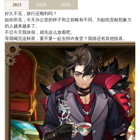
2024
2025
2023
好久不见，旅行还顺利吗？
如你所见，今天办公室的样子和之前略有不同。为贴纸贡献想象力
的人越来越多了。
不过今天我休假，就先这么放着吧。
等我喝完这杯茶，要不要一起去特许食堂？我猜还有其他惊喜。