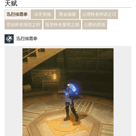
天赋
冰牙突驰
黑金狼噬
公理终有辩诉之日
迅烈倾霜拳
罪业终有报偿之时
冤苦终有显明之期
公爵的恩馈
迅烈倾霜拳