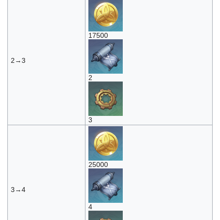
17500
2→3
2
3
25000
3→4
4