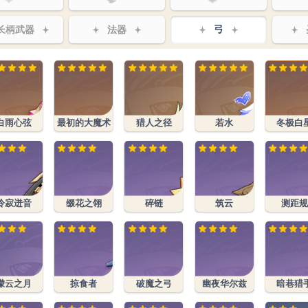
长柄武器
法器
弓
白雨心弦
最初的大魔术
猎人之径
若水
冬极白
冷寂迸音
缀花之翎
碎链
筑云
测距规
曚云之月
掠食者
破魔之弓
幽夜华尔兹
暗巷猎