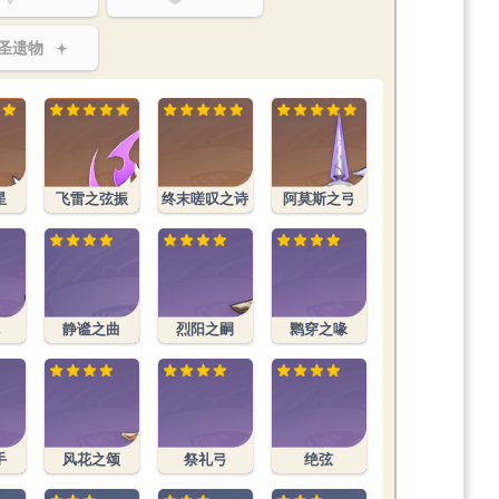
圣遗物
星
飞雷之弦振
终末嗟叹之诗
阿莫斯之弓
静谧之曲
烈阳之嗣
鹮穿之喙
手
风花之颂
祭礼弓
绝弦