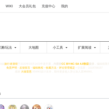
WIKI
大会员礼包
充值中心
我的
深渊/玩法
大地图
小工具
扩展阅读
KI由
旅行者酒馆
于2020年03月14日申请开通，
内容按
CC BY-NC-SA 4.0协议
提供
，编辑权限
免责声明
•
反馈留言
•
编辑教程
•
收藏方法
•
评论管理规定
• 交流群：1018709157
感谢
大猫雷恩
对WIKI设计支持，期待更多能人异士加入原神WIKI。
i