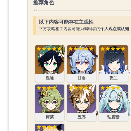
推荐角色
以下内容可能存在主观性
下方攻略相关内容可能为编辑者的
个人观点或认知
温迪
甘雨
夜兰
温迪
甘雨
夜兰
柯莱
五郎
珐露珊
柯莱
五郎
珐露珊
菲谢尔