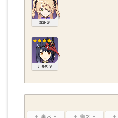
菲谢尔
九条裟罗
九条裟罗
火
水