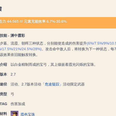
霞
力 44-565
///
元素充能效率 6.7%-30.6%
技能 - 渊中霞彩
夕暮、流霞、朝晖三种状态，分别能使造成的伤害提升
(6%/7.5%/9%/10
%/17.5%/21%/24.5%/28%)
。攻击命中敌人后，将转换为下一种状态，每
该效果依旧能触发转换。
介绍
以白金精制而成的宝弓，其上镶嵌着霞光闪烁的宝珠。
版本
2.7
途径
活动、2.7版本活动
「危途疑踪」
活动限定武器
类型
弓
TAG
伤害加成
材料
霞色宝珠