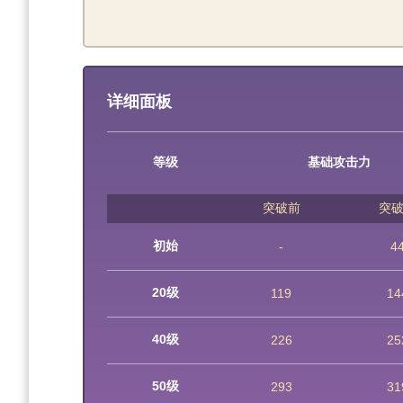
详细面板
等级
基础攻击力
突破前
突
初始
-
4
20级
119
14
40级
226
25
50级
293
31