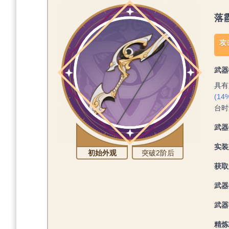
落
攻击
武器
具有
(14
台时
武器
实装
初始外观
突破2阶后
获取
武器
武器
精炼