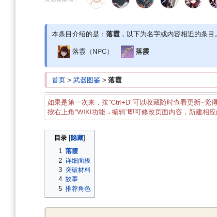
导
搜
航
索
本条目介绍的是：
落霞
，以下为名字或内容相近的条目
落霞（NPC）
落霞
首页
>
武器图鉴
>
落霞
如果是第一次来，按"Ctrl+D"可以收藏随时查看更新~觉
按右上角“WIKI功能→编辑”即可修改页面内容，新建相
目录
1
落霞
2
详细面板
3
突破材料
4
故事
5
推荐角色