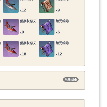
12
9
x
x
的
督察长祭刀
禁咒绘卷
9
6
x
x
的
督察长祭刀
禁咒绘卷
18
12
x
x
展开/折叠