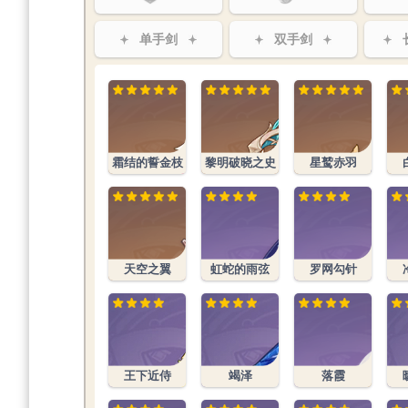
单手剑
双手剑
霜结的誓金枝
黎明破晓之史
星鹫赤羽
天空之翼
虹蛇的雨弦
罗网勾针
王下近侍
竭泽
落霞