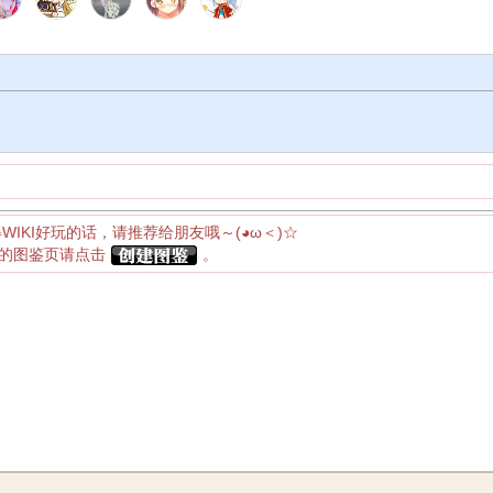
。
得WIKI好玩的话，请推荐给朋友哦～(◕ω＜)☆
应的图鉴页请点击
。