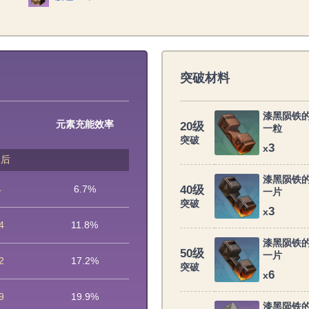
突破材料
漆黑陨铁
元素充能效率
20级
一粒
突破
3
x
破后
漆黑陨铁
4
6.7%
40级
一片
突破
3
x
4
11.8%
漆黑陨铁
50级
一片
2
17.2%
突破
6
x
9
19.9%
漆黑陨铁