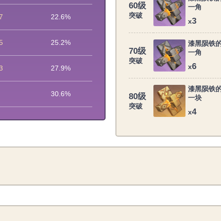
60级
一角
突破
7
22.6%
3
x
5
25.2%
漆黑陨铁
70级
一角
突破
6
x
3
27.9%
漆黑陨铁
30.6%
80级
一块
突破
4
x