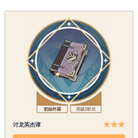
初始外观
突破2阶后
★★★
讨龙英杰谭