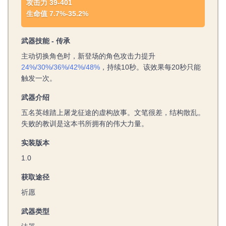
攻击力 39-401
生命值 7.7%-35.2%
武器技能 - 传承
主动切换角色时，新登场的角色攻击力提升
24%/30%/36%/42%/48%
，持续10秒。该效果每20秒只能
触发一次。
武器介绍
五名英雄踏上屠龙征途的虚构故事。文笔很差，结构散乱。
失败的教训是这本书所拥有的伟大力量。
实装版本
1.0
获取途径
祈愿
武器类型