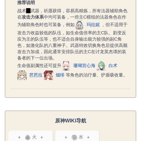
推荐说明
战术
核
武器，祈愿获得，容易高精炼，所有法器辅助角色
在
攻击力体系
中均可装备，一些主C模组的法器角色在作
为辅助角色时也可装备，例如
玛拉妮
，但不适用于
攻击力收益较低的队伍，如生命值倍率的主C队、剧变反
应为主的队伍等，也不适合自身输出能力较强的副C角
色，如激化队的八重神子。武器特效切换角色后提供高额
攻击力加成，因此通常安排队伍的主C在讨龙英杰谭的装
备者的下一位出场。
生命值副属性还可提升
珊瑚宫心海
白术
芭芭拉
烟绯
等角色的治疗量、护盾吸收量。
原神WIKI导航
火
水