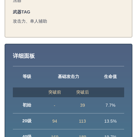
法器
武器TAG
攻击力、单人辅助
详细面板
等级
基础攻击力
生命值
突破前
突破后
初始
-
39
7.7%
20级
94
113
13.5%
40级