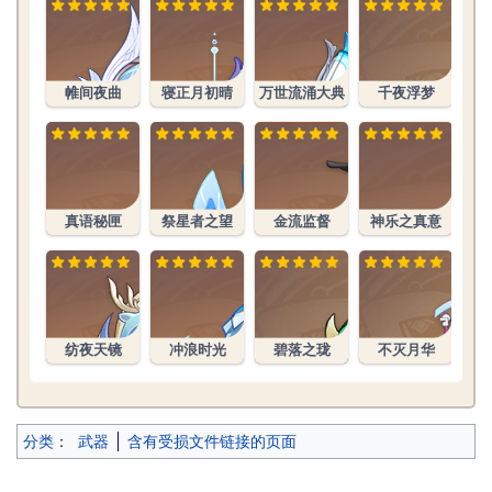
帷间夜曲
寝正月初晴
万世流涌大典
千夜浮梦
真语秘匣
祭星者之望
金流监督
神乐之真意
纺夜天镜
冲浪时光
碧落之珑
不灭月华
分类
：
武器
含有受损文件链接的页面