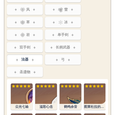
风
雷
草
冰
岩
单手剑
双手剑
长柄武器
法器
弓
圣遗物
尘光七谕
溢彩心念
鹤鸣余音
图莱杜拉的回忆