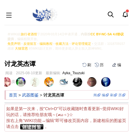
本WIKI由
旅行者酒馆
于2020年03月14日申请开通，
内容按
CC BY-NC-SA 4.0协议
提供
，编辑权限开放。
免责声明
•
反馈留言
•
编辑教程
•
收藏方法
•
评论管理规定
• 交流群：1018709157
感谢
大猫雷恩
对WIKI设计支持，期待更多能人异士加入原神WIKI。
讨龙英杰谭
刷
历
编
阅读
2025-08-10
更新
最新编辑:
Ayka_Tsuzuki
跳
跳
页面贡献者 :
到
到
导
搜
首页
>
武器图鉴
>
讨龙英杰谭
阅
编
刷
历
航
索
如果是第一次来，按"Ctrl+D"可以收藏随时查看更新~觉得WIKI好
玩的话，请推荐给朋友哦～(◕ω＜)☆
按右上角“WIKI功能→编辑”即可修改页面内容，新建相应的图鉴页
请点击
。