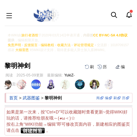
本WIKI由
旅行者酒馆
于2020年03月14日申请开通，
内容按
CC BY-NC-SA 4.0协议
提供
，编辑权限开放。
免责声明
•
反馈留言
•
编辑教程
•
收藏方法
•
评论管理规定
• 交流群：1018709157
感谢
大猫雷恩
对WIKI设计支持，期待更多能人异士加入原神WIKI。
黎明神剑
刷
历
编
阅读
2025-05-09
更新
最新编辑:
YukiZ-
跳
跳
页面贡献者 :
到
到
导
搜
首页
>
武器图鉴
>
黎明神剑
阅
编
刷
历
航
索
如果是第一次来，按"Ctrl+D"可以收藏随时查看更新~觉得WIKI好
玩的话，请推荐给朋友哦～(◕ω＜)☆
按右上角“WIKI功能→编辑”即可修改页面内容，新建相应的图鉴页
请点击
。