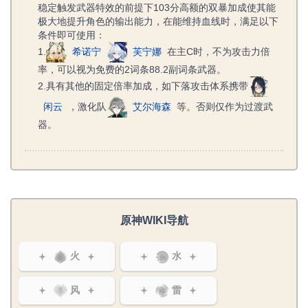
稳定触发武器特效的前提下103分高额的双暴加成使其能
极大地提升角色的输出能力，在能维持血线时，满足以下
条件即可使用：
1.
希诺宁
芙宁娜
在主C时，不为攻击力倍
率，可以视为免费的2词条88.2副词条武器。
2.具有其他的固定倍率加成，如下落攻击体系携带
闲云
，激化队
艾尔海森
等。否则仅作为过渡武
器。
原神WIKI导航
火
水
风
雷