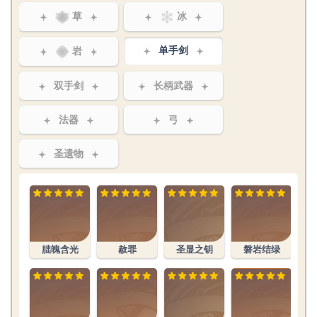
草
冰
岩
单手剑
双手剑
长柄武器
法器
弓
圣遗物
朏魄含光
赦罪
圣显之钥
磐岩结绿