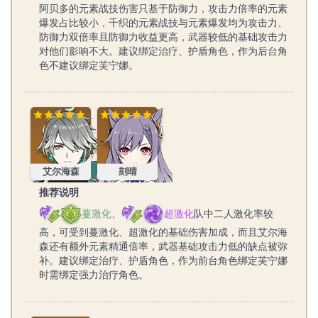
阿贝多的元素战技伤害只基于防御力，攻击力倍率的元素
爆发占比较小，千织的元素战技与元素爆发均为攻击力、
防御力双倍率且防御力收益更高，武器较低的基础攻击力
对他们影响不大。建议绑定治疗、护盾角色，作为后台角
色不建议绑定芙宁娜。
艾尔海森
刻晴
艾尔海森
刻晴
推荐说明
蔓激化
、
超激化
队中二人激化率较
高，可受到蔓激化、超激化的基础伤害加成，而且艾尔海
森还有额外元素精通倍率，武器基础攻击力低的缺点被弥
补。建议绑定治疗、护盾角色，作为前台角色绑定芙宁娜
时需绑定强力治疗角色。