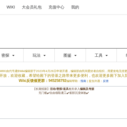
WIKI
大会员礼包
充值中心
我的
密探
玩法
图鉴
工具
WIKI由代号鸢BWiki编辑部于2023年4月26日申请开通，编辑部由民间爱好者自组织，用爱发电无偿
权限开放，欢迎收藏，希望给殿下的登基之路带来更多便利，也欢迎更多殿下加入
Wiki反馈催更群：945258792
编辑帮助：
指南
| 捉虫许愿：
反馈
【长期招新】
活动
/
密探
/
道具
相关录入
编辑及考据
无门槛✔️自由领取鸢工✔️雀部沉浸体验✔️