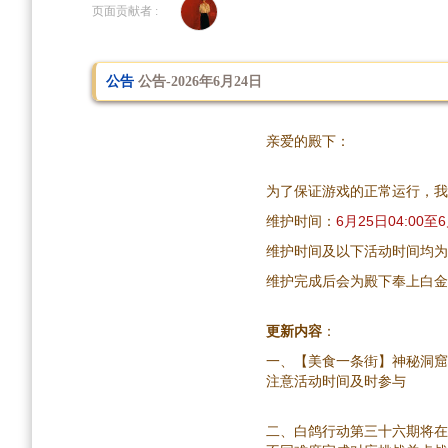
到
到
页面贡献者 :
导
搜
航
索
公告
公告-2026年6月24日
亲爱的殿下：
为了保证游戏的正常运行，我
维护时间：
6月25日04:00至6
维护时间及以下活动时间均为UT
维护完成后会为殿下奉上白金币1
更新内容
：
一、【美食一条街】神秘洞窟
注意活动时间及时参与
二、白鸽行动第三十六期将在7