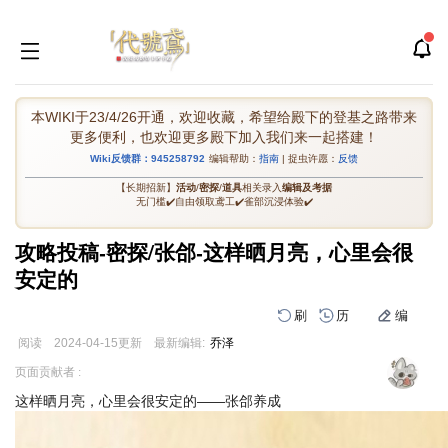
本WIKI于23/4/26开通，欢迎收藏，希望给殿下的登基之路带来
更多便利，也欢迎更多殿下加入我们来一起搭建！
Wiki反馈群：945258792
编辑帮助：
指南
| 捉虫许愿：
反馈
【长期招新】
活动
/
密探
/
道具
相关录入
编辑及考据
无门槛✔️自由领取鸢工✔️雀部沉浸体验✔️
攻略投稿-密探/张郃-这样晒月亮，心里会很
安定的
刷
历
编
阅读
2024-04-15
更新
最新编辑:
乔泽
跳
跳
页面贡献者 :
到
到
这样晒月亮，心里会很安定的——张郃养成
导
搜
航
索