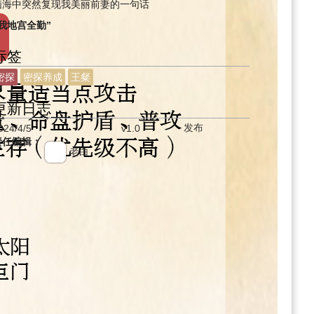
脑海中突然复现我美丽前妻的一句话
“我地宫全勤”
标签
密探
密探养成
王粲
更新日志
发布
024/4/5
v1.0
责任编辑：
老白