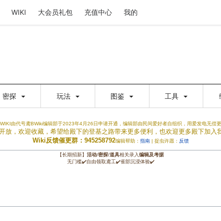
WIKI
大会员礼包
充值中心
我的
密探
玩法
图鉴
工具
WIKI由代号鸢BWiki编辑部于2023年4月26日申请开通，编辑部由民间爱好者自组织，用爱发电无偿
权限开放，欢迎收藏，希望给殿下的登基之路带来更多便利，也欢迎更多殿下加入
Wiki反馈催更群：945258792
编辑帮助：
指南
| 捉虫许愿：
反馈
【长期招新】
活动
/
密探
/
道具
相关录入
编辑及考据
无门槛✔️自由领取鸢工✔️雀部沉浸体验✔️