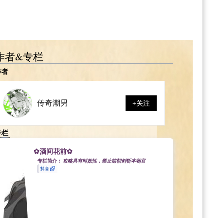
作者&专栏
作者
传奇潮男
+关注
专栏
✿酒间花前✿
专栏简介：
攻略具有时效性，禁止前朝剑斩本朝官
抖音