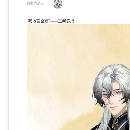
到
到
页面贡献者 :
导
搜
航
索
“我地宫全勤”——王粲养成