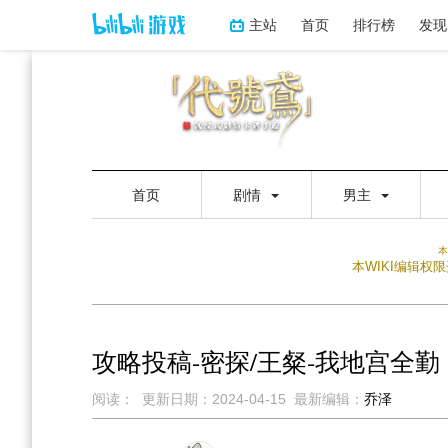
主站
首页
排行榜
发现
首页
剧情
男主
本
本WIKI编辑
攻略投稿-密探/王粲-我地宫全勤
阅读：
更新日期：
2024-04-15
最新编辑：
乔泽
跳
跳