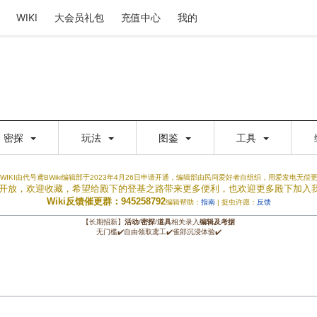
WIKI
大会员礼包
充值中心
我的
密探
玩法
图鉴
工具
WIKI由代号鸢BWiki编辑部于2023年4月26日申请开通，编辑部由民间爱好者自组织，用爱发电无偿
权限开放，欢迎收藏，希望给殿下的登基之路带来更多便利，也欢迎更多殿下加入
Wiki反馈催更群：945258792
编辑帮助：
指南
| 捉虫许愿：
反馈
【长期招新】
活动
/
密探
/
道具
相关录入
编辑及考据
无门槛✔️自由领取鸢工✔️雀部沉浸体验✔️