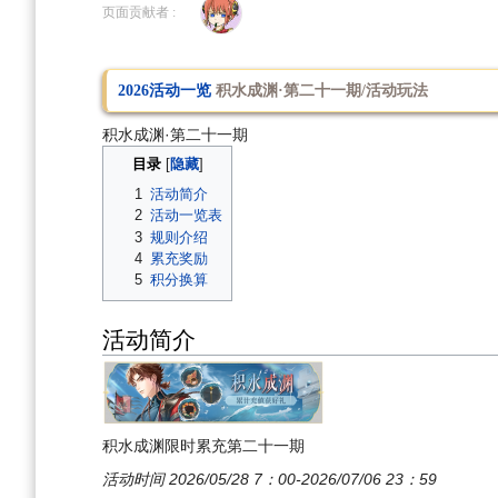
到
到
页面贡献者 :
导
搜
航
索
2026活动一览
积水成渊·第二十一期/活动玩法
积水成渊·第二十一期
目录
1
活动简介
2
活动一览表
3
规则介绍
4
累充奖励
5
积分换算
活动简介
积水成渊限时累充第二十一期
活动时间 2026/05/28 7：00-2026/07/06 23：59