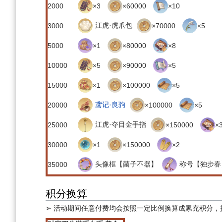
2000
×3
×60000
×10
江虎·虎爪包
3000
×70000
×5
5000
×1
×80000
×8
10000
×5
×90000
×5
15000
×1
×100000
×5
鸢记·良驹
20000
×100000
×5
江虎·夺目金手指
25000
×150000
×
30000
×1
×150000
×2
头像框【菌子不器】
称号【独步
35000
积分换算
➢ 活动期间任意付费均会按照一定比例换算成累充积分，