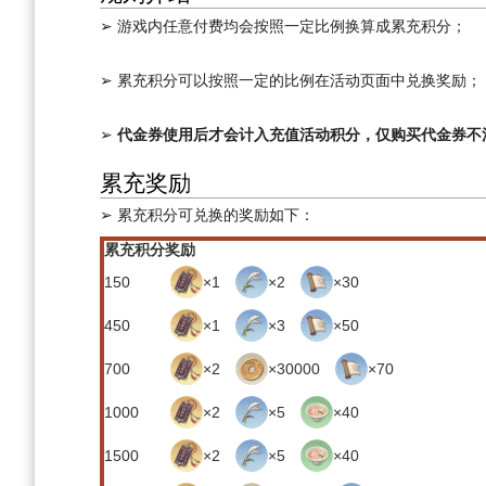
➢ 游戏内任意付费均会按照一定比例换算成累充积分；
➢ 累充积分可以按照一定的比例在活动页面中兑换奖励；
➢
代金券使用后才会计入充值活动积分，仅购买代金券不
累充奖励
➢ 累充积分可兑换的奖励如下：
累充积分
奖励
150
×1
×2
×30
450
×1
×3
×50
700
×2
×30000
×70
1000
×2
×5
×40
1500
×2
×5
×40