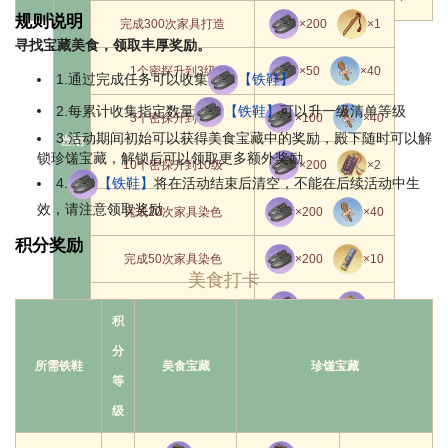
规则说明
完成300次家具打造
×200
×1
寻找宝藏美食，领取丰厚奖励。
1个密探升到3级
×50
×40
1.通过完成任务可以收集
【铁鞋】
2.每累计收集指定数量
【铁鞋】
可以升一级清单等级
3个密探升到5级
×100
×40
3.活动期间初始可以获得美食宝藏中的奖励，殿下随时可以解
当期
锁珍馐宝藏，解锁后可以领取更多额外奖励
10个密探升到10级
×200
×2
4.
【铁鞋】
将在活动结束后清空，不能在后续活动中生
效，请注意领取奖励
完成20次家具染色
×200
×40
积分奖励
完成50次家具染色
×200
×10
美食打卡
完成1000次良工材料合成
×200
×5
积
分
完成500次巧匠材料合成
×200
×5
所需铁鞋
美食宝藏
珍馐宝藏
等
级