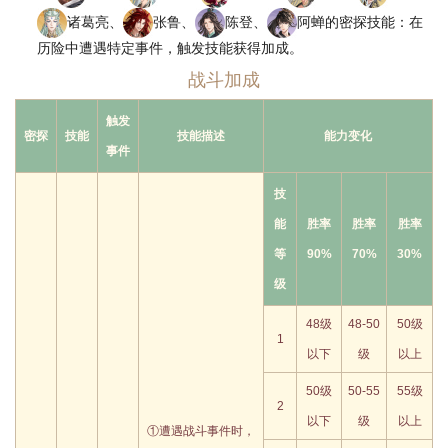
诸葛亮、
张鲁、
陈登、
阿蝉的密探技能：在
历险中遭遇特定事件，触发技能获得加成。
战斗加成
触发
密探
技能
技能描述
能力变化
事件
技
能
胜率
胜率
胜率
等
90%
70%
30%
级
48级
48-50
50级
1
以下
级
以上
50级
50-55
55级
2
以下
级
以上
①遭遇战斗事件时，