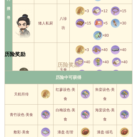
10
10
搜
×3
×12
×15
寻
八珍
技能等级
触发概率
矮人私厨
×15
×5
×30
坊
1
55%
×80
2
60%
×3
×40
×40
①在美食连连拼中，
历险奖励
3
65%
完美摆盘时有100%
×40
×40
×40
历险奖励
4
70%
美食
玉食
概率额外获得1个美
黄月
锦上
贪吃大蛇
×5
×5
×5
历险中可获得
连连
5
75%
斋
味铜匣。
英
拼花
拼
×5
×5
×5
②随等级提升，触发
6
80%
红蓼设色·美
朱栾设色·美
天机符传
技能的概率提升。
食
食
×75
×80
7
85%
白梅设色·美
海棠设色·美
8
90%
佛
青竹设色·美食
食
食
×240
×20
×20
脚
炒谷神教教
必吃
9
95%
获
主
榜
敷彩·美食
漆盘·彤管
漆盘·绒毛
×20
×20
×20
10
100%