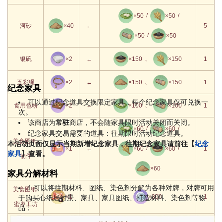
/
/
×50
×50
25级
×5
×2
河砂
×40
←
5
/
×50
×50
26级
、
银碗
×2
←
×150
×150
1
27级
×5
×5
、
五彩绳
×2
←
×150
×150
1
28级
×8
×3
纪念家具
可以通过纪念道具交换限定家具，每个纪念家具仅可兑换一
、
食用色粉
×2
←
×100
×100
1
29级
×5
×5
次。
该商店为
常驻
商店，不会随家具限时活动关闭而关闭。
/
/
×60
×60
30级
×8
×3
纪念家具交易需要的道具：往期限时活动纪念道具。
美食图纸·
本活动页面仅显示当期新增纪念家具，往期纪念家具请前往【
纪念
/
/
×1
←
×60
×60
1
家具
】查看。
物件
×60
家具分解材料
1.可以将往期材料、图纸、染色剂分解为各种对牌，对牌可用
美食图纸·
×1
←
×300
1
于购买心纸居衬景、家具、家具图纸、打造材料、染色剂等物
蜜枣工坊
品；