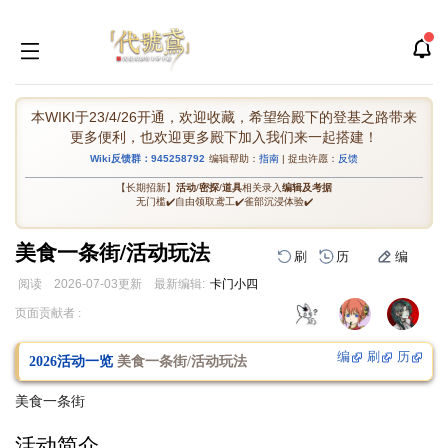
本WIKI于23/4/26开通，欢迎收藏，希望给殿下的登基之路带来
更多便利，也欢迎更多殿下加入我们来一起搭建！
Wiki反馈群：945258792
编辑帮助：
指南
| 捉虫许愿：
反馈
【长期招新】
活动
/
密探
/
道具
相关录入
编辑及考据
无门槛✔️自由领取鸢工✔️雀部沉浸体验✔️
美食一条街/活动玩法
刷
历
编
阅读
2026-07-03
更新
最新编辑:
卡门小四
跳
跳
页面贡献者 :
到
到
导
搜
编
刷
历
2026活动一览
美食一条街/活动玩法
航
索
美食一条街
活动简介