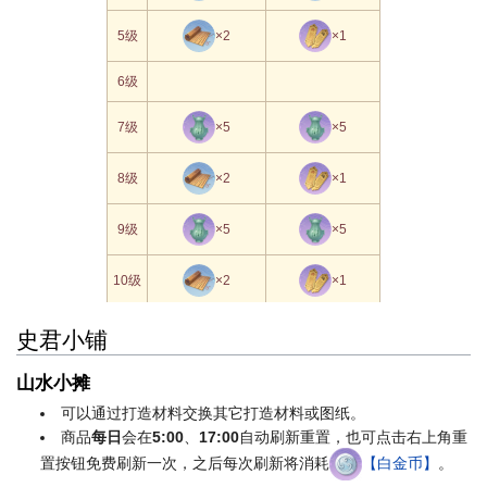
5级
×2
×1
6级
7级
×5
×5
8级
×2
×1
9级
×5
×5
10级
×2
×1
11级
史君小铺
12级
×5
×5
山水小摊
可以通过打造材料交换其它打造材料或图纸。
13级
×2
×1
商品
每日
会在
5:00
、
17:00
自动刷新重置，也可点击右上角重
置按钮免费刷新一次，之后每次刷新将消耗
【白金币】
。
14级
×5
×5