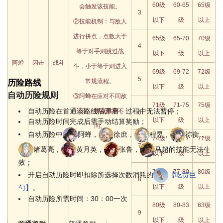
60级
60-65
65级
会触发该技能。
3
以下
级
以上
②技能机制：与敌人
进行拼点，点数大于
65级
65-70
70级
4
等于对手则跳过战
以下
级
以上
阿蝉
闪击
战斗
斗，小于等于则进入
69级
69-72
72级
5
常规流程。
历险路线
以下
级
以上
自动历险规则
③阿蝉在应对不同敌
71级
71-75
75级
自动历险在首通该路线后开启，过程中无法暂停；
人时，
拼点胜率
不
6
以下
级
以上
自动历险时间完成后需手动结算奖励；
同。
自动历险中
阿蝉，
徐庶，
程昱，
祢衡，
74级
74-77
77级
7
诸葛亮，
黄月英，
张鲁，
马超的技能无法生
以下
级
以上
效；
77级
77-80
80级
开启自动历险时即扣除所选择次数消耗的
【吃货巨
8
以下
级
以上
勺】
。
自动历险所需时间：30：00一次
80级
80-83
83级
9
以下
级
以上