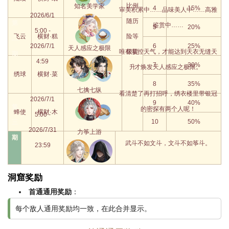
比例
知名美学家
4
15%
审美积累中……品味美人中……高雅
2026/6/1
随历
第
鉴赏中……
5
20%
5:00 -
飞云
横财·糕
险等
二
6
25%
2026/7/1
天人感应之极限
级提
唯有掌控天气，才能达到天衣无缝天
期
4:59
7
30%
升
才焕发天人感应之极限。
绣球
横财·菜
8
35%
七擒七纵
看清楚了再打招呼，绣衣楼里带银冠
2026/7/1
9
40%
第
的密探有两个人呢！
蜂使
横财·木
5:00 -
10
50%
三
2026/7/31
力筝上游
期
武斗不如文斗，文斗不如筝斗。
23:59
洞窟奖励
首通通用奖励
：
每个敌人通用奖励均一致，在此合并显示。