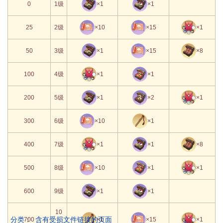
0
1级
×1
×1
25
2级
×10
×15
×1
50
3级
×1
×15
×8
100
4级
×1
×1
200
5级
×1
×2
×1
300
6级
×10
×1
400
7级
×1
×1
×8
500
8级
×10
×1
×1
600
9级
×1
×1
10
分类
：
含有受损文件链接的页面
700
×1
×15
×1