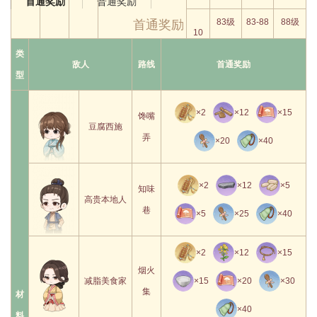
普通奖励
首通奖励
首通奖励
83级
83-88
88级
10
以下
级
以上
类
敌人
路线
首通奖励
技能等级
额外点数
型
1
1
×2
×12
×15
馋嘴
2
2
豆腐西施
弄
×20
×40
3
3
①遭遇博弈事件时投
掷获得
额外点数
1。
4
4
×2
×12
×5
知味
一点
②随等级提升，能够
高贵本地人
徐庶
博弈
5
5
巷
点
×5
×25
×40
投掷的额外点数提
6
6
高。
×2
×12
×15
7
7
烟火
减脂美食家
×15
×20
×30
8
8
集
材
×40
9
9
料