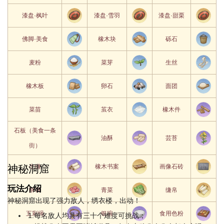
取
在饕餮盛宴中，第一
漆盘·枫叶
漆盘·雪羽
漆盘·甜栗
快马
饕餮
马超
次混入拥挤的人群不
加鞭
盛宴
佛脚·美食
橡木块
砾石
打断连吃计数。
麦粉
菜芽
生丝
在饕餮盛宴中，满连
吃饱
饕餮
张鲁
吃时额外获得1个美
饱
盛宴
橡木板
卵石
面团
味铜匣。
菜苗
茧衣
橡木件
在资深美食猎人事件
资深
诸葛
得龙
中，回答正确时，额
石板（美食一条
美食
油酥
芸苔
亮
望薯
外获得1个美味铜
该技能不会随历险等级提
街）
猎人
匣。
升成长。
神秘洞窟
生缣
橡木书案
画像石砖
赌怪
馋嘴
在馋嘴食客事件中，
祢衡
玩法介绍
酥饼
青菜
缣帛
直觉
食客
排除1项错误答案。
神秘洞窟出现了强力敌人，绣衣楼，出动！
在馋嘴食客事件中，
五彩绳
银碗
食用色粉
1.每名敌人均具有三十个难度可挑战；
老吃
馋嘴
选择勉强搭配的物