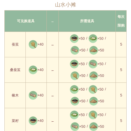
山水小摊
15级
×2
×1
每次
可兑换道具
←
所需道具
16级
限购
17级
×5
×5
/
/
×50
×50
蚕茧
×40
←
5
18级
×5
×2
/
×50
×50
19级
×5
×5
/
/
×50
×50
桑蚕茧
×40
←
5
/
×50
×50
20级
×5
×2
21级
/
/
×50
×50
橡木
×40
←
5
22级
×5
×5
/
×50
×50
23级
×5
×2
/
/
×50
×50
菜籽
×40
←
5
/
×50
×50
24级
×5
×5