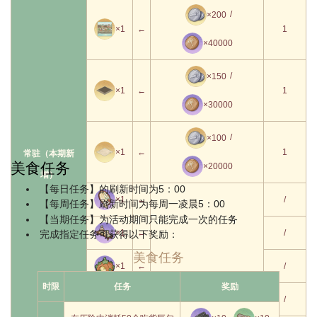
/
×200
×1
←
1
×40000
/
×150
×1
←
1
×30000
/
×100
×1
←
1
常驻（本期新
美食任务
×20000
增）
【每日任务】的刷新时间为5：00
×1
←
/
【每周任务】刷新时间为每周一凌晨5：00
【当期任务】为活动期间只能完成一次的任务
×1
←
/
完成指定任务可获得以下奖励：
美食任务
×1
←
/
时限
任务
奖励
×1
←
/