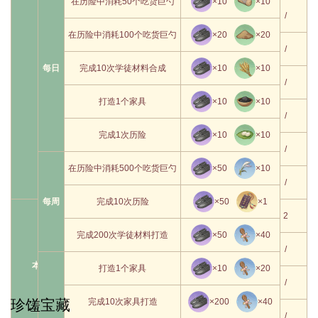
在历险中消耗50个吃货巨勺
×10
×10
×1
←
/
×10000
在历险中消耗100个吃货巨勺
×20
×20
×1
←
/
每日
完成10次学徒材料合成
×10
×10
×1
←
/
打造1个家具
×10
×10
×1
←
/
完成1次历险
×10
×10
×1
←
/
在历险中消耗500个吃货巨勺
×50
×10
×1
←
/
每周
完成10次历险
×50
×1
×1
←
×100
2
完成200次学徒材料打造
×50
×40
×1
←
×10000
/
本期限定
打造1个家具
×10
×20
×1
←
×3000
/
珍馐宝藏
完成10次家具打造
×200
×40
×1
←
×800
/