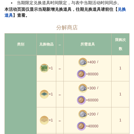
当期限定兑换道具时间限定，与表中当期活动时间同步。
本活动页面仅显示当期新增兑换道具，往期兑换道具请前往【
兑换
道具
】查看。
分解商店
限购次
类别
兑换物品
←
所需道具
数
/
×400
×1
←
1
×80000
/
×300
×1
←
1
×60000
/
×200
×1
←
1
×40000