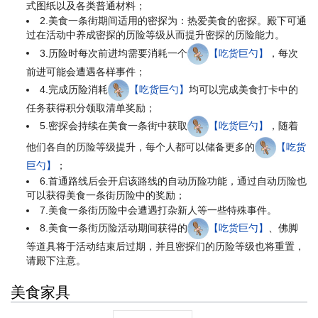
式图纸以及各类普通材料；
2.美食一条街期间适用的密探为：热爱美食的密探。殿下可通
过在活动中养成密探的历险等级从而提升密探的历险能力。
3.历险时每次前进均需要消耗一个
【吃货巨勺】
，每次
前进可能会遭遇各样事件；
4.完成历险消耗
【吃货巨勺】
均可以完成美食打卡中的
任务获得积分领取清单奖励；
5.密探会持续在美食一条街中获取
【吃货巨勺】
，随着
他们各自的历险等级提升，每个人都可以储备更多的
【吃货
巨勺】
；
6.首通路线后会开启该路线的自动历险功能，通过自动历险也
可以获得美食一条街历险中的奖励；
7.美食一条街历险中会遭遇打杂新人等一些特殊事件。
8.美食一条街历险活动期间获得的
【吃货巨勺】
、佛脚
等道具将于活动结束后过期，并且密探们的历险等级也将重置，
请殿下注意。
美食家具