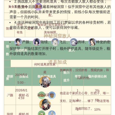
2.挑战敌人不需要消耗道具，每次击败敌人敌人都会变强；
程昱
3.悬赏令后面竟然藏着神秘洞窟！似乎洞窟中还有其他敌人的
美食图纸·物件
家
食客
品，也能组成最佳搭
声音，但前线小队并未带来更多的情报，前线小队每次整顿前进
配。
需要一个月的时间。
4.传说神秘洞窟中有刻纸工匠们梦寐以求的各种珍贵材料，若
绰绰
每前进7步可获得1个
是能击败其中的敌人，便可以获得洞中珍藏。
陈登
通用
有鱼
美味铜匣。
神秘洞窟敌人
严颜、
陆绩、
飞云、
绣球、
蜂使的密
期
探技能：历险结算打开匣子时，额外获得道具。随等级提升，额
活动时间
敌人
外获得道具的数量增加。
数
道具加成
何时逃离原生家
挑衅的哥，没招的爸，围观的妹，和
庭
能力
2026/5/1
密探
技能名
额外获得道具
等级
额外获得比例
沉默的他。
第
提升
5:00 -
一
2026/6/1
1
3%
他是这个家的主心骨、扛把子、唯一
期
家中顶梁柱
严颜
横财·石
4:59
2
6%
支柱、定海神针……够了，站这里地
面都凹陷了。
3
10%
陆绩
横财·纸