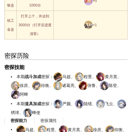
×5
银盒
1000分
打开上个，并达到
纸工
3000分（打开后进度
×1
金盒
清零）
密探历险
密探技能
本期
战斗加成
密探：
马超、
程昱、
黄月英、
徐庶、
祢衡、
诸葛亮、
张鲁、
陈登、
阿蝉
本期
道具加成
密探：
严颜、
陆绩、
飞云、
绣球、
蜂使
密探属性
密探能力
马超、
程昱、
黄月英、
徐庶、
祢衡、