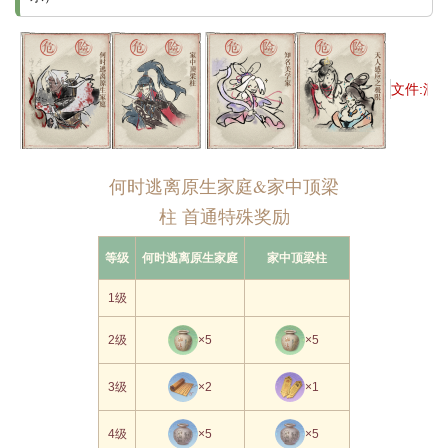
文件:洞窟
何时逃离原生家庭&家中顶梁
柱 首通特殊奖励
等级
何时逃离原生家庭
家中顶梁柱
1级
2级
×5
×5
3级
×2
×1
4级
×5
×5