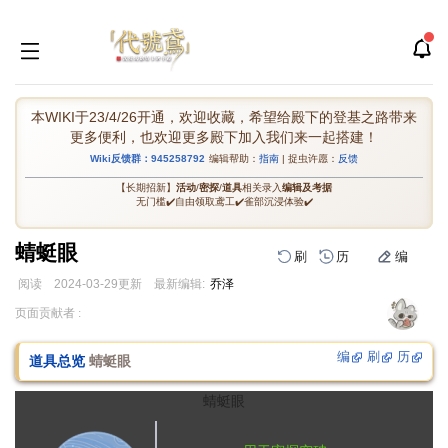
本WIKI于23/4/26开通，欢迎收藏，希望给殿下的登基之路带来
更多便利，也欢迎更多殿下加入我们来一起搭建！
Wiki反馈群：945258792
编辑帮助：
指南
| 捉虫许愿：
反馈
【长期招新】
活动
/
密探
/
道具
相关录入
编辑及考据
无门槛✔️自由领取鸢工✔️雀部沉浸体验✔️
蜻蜓眼
刷
历
编
阅读
2024-03-29
更新
最新编辑:
乔泽
跳
跳
页面贡献者 :
到
到
导
搜
编
刷
历
道具总览
蜻蜓眼
航
索
蜻蜓眼