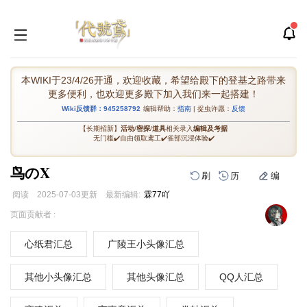
本WIKI于23/4/26开通，欢迎收藏，希望给殿下的登基之路带来
更多便利，也欢迎更多殿下加入我们来一起搭建！
Wiki反馈群：945258792
编辑帮助：
指南
| 捉虫许愿：
反馈
【长期招新】
活动
/
密探
/
道具
相关录入
编辑及考据
无门槛✔️自由领取鸢工✔️雀部沉浸体验✔️
鸟のX
刷
历
编
阅读
2025-07-03
更新
最新编辑:
霖77吖
跳
跳
页面贡献者 :
到
到
导
搜
心纸君汇总
广陵王小头像汇总
航
索
其他小头像汇总
其他头像汇总
QQ人汇总