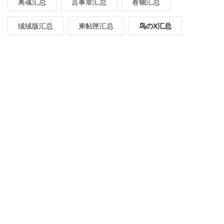
离魂汇总
言事章汇总
卷轴汇总
绒绒版汇总
柬帖匣汇总
鸟のX汇总