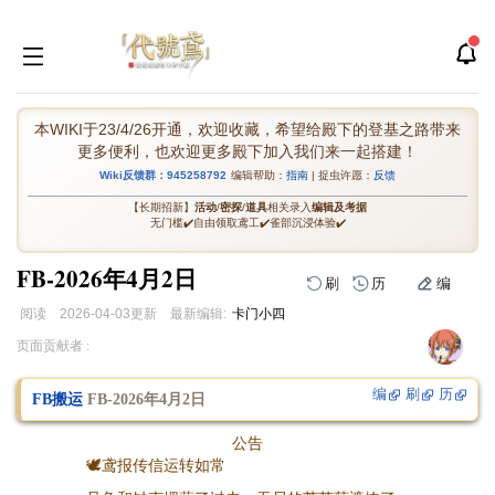
本WIKI于23/4/26开通，欢迎收藏，希望给殿下的登基之路带来
更多便利，也欢迎更多殿下加入我们来一起搭建！
Wiki反馈群：945258792
编辑帮助：
指南
| 捉虫许愿：
反馈
【长期招新】
活动
/
密探
/
道具
相关录入
编辑及考据
无门槛✔️自由领取鸢工✔️雀部沉浸体验✔️
FB-2026年4月2日
刷
历
编
阅读
2026-04-03
更新
最新编辑:
卡门小四
跳
跳
页面贡献者 :
到
到
导
搜
编
刷
历
FB搬运
FB-2026年4月2日
航
索
公告
🕊鸢报传信运转如常