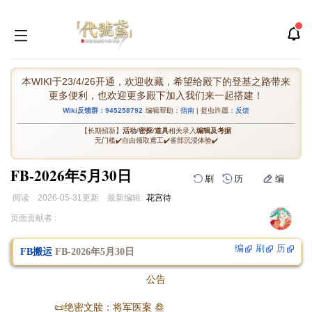
本WIKI于23/4/26开通，欢迎收藏，希望给殿下的登基之路带来
更多便利，也欢迎更多殿下加入我们来一起搭建！
Wiki反馈群：945258792
编辑帮助：
指南
| 捉虫许愿：
反馈
【长期招新】
活动
/
密探
/
道具
相关录入
编辑及考据
无门槛✔️自由领取鸢工✔️雀部沉浸体验✔️
FB-2026年5月30日
刷
历
编
阅读
2026-05-31
更新
最新编辑:
花宫待
跳
跳
页面贡献者 :
到
到
导
搜
编
刷
历
FB搬运
FB-2026年5月30日
航
索
公告
📜绝密文牍：将军医案 叁