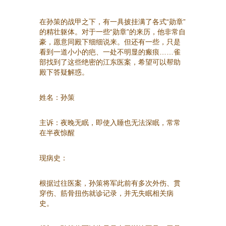
在孙策的战甲之下，有一具披挂满了各式“勋章”
的精壮躯体。对于一些“勋章”的来历，他非常自
豪，愿意同殿下细细说来。但还有一些，只是
看到一道小小的疤、一处不明显的瘢痕……雀
部找到了这些绝密的江东医案，希望可以帮助
殿下答疑解惑。
姓名：孙策
主诉：夜晚无眠，即使入睡也无法深眠，常常
在半夜惊醒
现病史：
根据过往医案，孙策将军此前有多次外伤、贯
穿伤、筋骨扭伤就诊记录，并无失眠相关病
史。