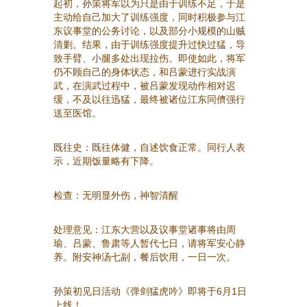
起初，孙策将军以为只是由于训练不足，于是
主动给自己加大了训练强度，同时积极参与江
东议事堂的公务讨论，以及部分小规模的山贼
清剿。结果，由于训练强度提升过快过猛，导
致手臂、小腿多处出现拉伤。即使如此，将军
仍不顾自己的身体状态，和吕蒙进行实战演
武，在演武过程中，被吕蒙发现动作相对迟
缓，不及以往迅猛，最终被诸位江东同儕强行
送至医馆。
既往史：既往体健，自述饮食正常。同行人表
示，近期饭量略有下降。
检查：无明显外伤，神智清醒
处理意见：江东大营以及议事堂诸事将由周
瑜、吕蒙、鲁肃等人暂代七日，请将军安心静
养。附安神汤七副，餐后饮用，一日一次。
孙策初见日活动《弹剑猛虎吟》即将于6月1日
上线！