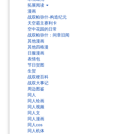
拓展阅读
漫画
战双帕弥什-构造纪元
天空霸主赛利卡
空中花园的日常
战双帕弥什：间章旧闻
其他漫画
其他四格漫
日服漫画
表情包
节日贺图
生贺
战双梗百科
战双大事记
周边图鉴
同人
同人绘画
同人视频
同人文
同人漫画
同人cos
同人机体