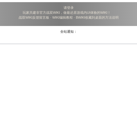
请登录
玩家共建非官方战双WIKI，做最还原游戏内UI体验的WIKI！
战双WIKI反馈留言板
·
WIKI编辑教程
·
BWIKI收藏到桌面的方法说明
全站通知：