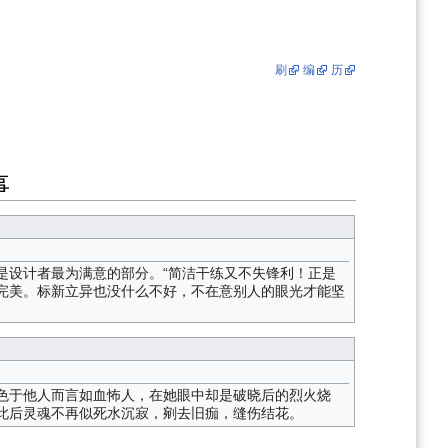
刷
编
历
事
是设计者最为满意的部分。“简洁干练又不失锋利！正是
完美。标新立异也没什么不好，不在意别人的眼光才能坚
色于他人而言如血怖人，在她眼中却是破晓后的烈火烧
此后灵魂不再似死水沉寂，剜去旧痂，缝伤结花。