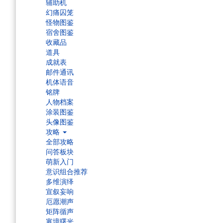
辅助机
幻痛囚笼
怪物图鉴
宿舍图鉴
收藏品
道具
成就表
邮件通讯
机体语音
铭牌
人物档案
涂装图鉴
头像图鉴
攻略
全部攻略
问答板块
萌新入门
意识组合推荐
多维演绎
宣叙妄响
厄愿潮声
矩阵循声
寒境曙光