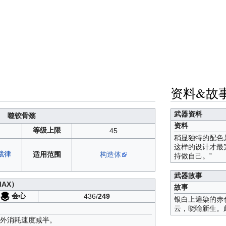
资料&故
武器资料
噬铰骨殇
资料
等级上限
45
稍显独特的配色
这样的设计才最
裁律
适用范围
构造体
持做自己。”
武器故事
MAX）
故事
会心
436/
249
银白上遍染的赤
云，晓喻新生。
额外消耗速度减半。