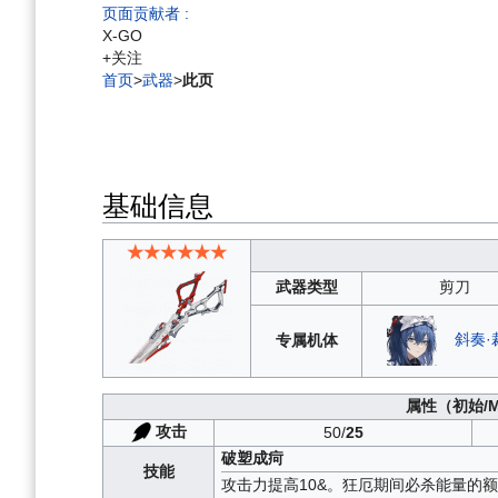
跳
跳
页面贡献者 :
到
到
X-GO
导
搜
+关注
航
索
首页
>
武器
>
此页
基础信息
★★★★★★
武器类型
剪刀
斜奏·
专属机体
属性
（初始/
攻击
50/
25
破塑成疴
技能
攻击力提高10&。狂厄期间必杀能量的