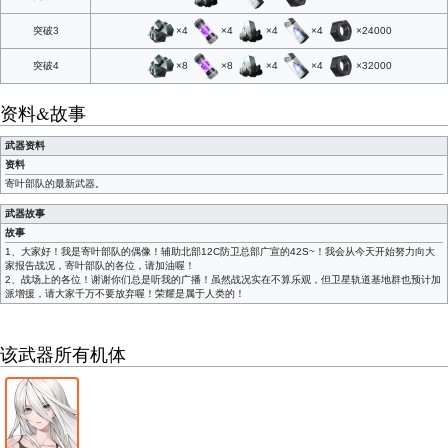
×4
×4
×4
×4
×24000
突破3
×8
×8
×4
×4
×32000
突破4
资料&故事
武器资料
资料
寄叶部队的最新武器。
武器故事
故事
1、大家好！我是寄叶部队的偶像！辅助北部12C防卫总部广宣的42S~！我会从今天开始努力向大
家报告战况，寄叶部队的各位，请加油喔！
2、战场上的各位！谢谢你们总是听我的广播！虽然战况实在不算乐观，但卫星轨道基地群也预计加
派增援，请大家千万不要放弃喔！荣耀是属于人类的！
该武器所有机体