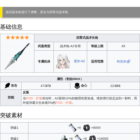
该武器名称进行了调整，原名为四零式战术枪
基础信息
★★★★★
四零式战术长枪
武器类型
战术枪-A2专用
等级上限
45
尼尔·A2
专属机体
适用范围
构造体
属性
（初始/MAX）
攻击
会心
47/
372
22/
201
反叛
技能
当
POD：护盾
存在时，A2获得10%的物理伤害加成。维持滑行状态达到一秒时，而
外提供最大生命值5%的
POD：护盾
。
突破素材
×6
×8000
突破1
×6
×6
×16000
突破2