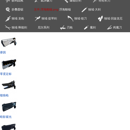
数码战靴
裁决镰刃
爆能巨剑
转轮长刃
折叠圆锯
文件:浮海舶锚.png
浮海舶锚
独域·大剑
独域·龙枪
独域·提琴剑
独域·链刀
独域·回旋龙厄
独域·释能剑
尼尔系列
刃炮
魔剑
阎魔刀
赛因
零度定标
噬狼枪
暗影紫光