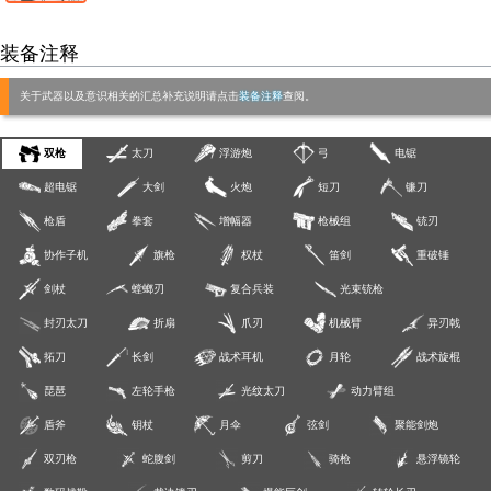
装备注释
关于武器以及意识相关的汇总补充说明请点击
装备注释
查阅。
双枪
太刀
浮游炮
弓
电锯
超电锯
大剑
火炮
短刀
镰刀
枪盾
拳套
增幅器
枪械组
铳刃
协作子机
旗枪
权杖
笛剑
重破锤
剑杖
螳螂刃
复合兵装
光束铳枪
封刃太刀
折扇
爪刃
机械臂
异刃戟
拓刀
长剑
战术耳机
月轮
战术旋棍
琵琶
左轮手枪
光纹太刀
动力臂组
盾斧
钥杖
月伞
弦剑
聚能剑炮
双刃枪
蛇腹剑
剪刀
骑枪
悬浮镜轮