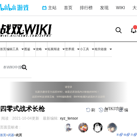
主站
首页
排行榜
发现
WIKI
大
首页
编辑工具
图鉴
攻略
拓展阅读
世界观
小工具
相关链接
请登录
玩家共建非官方战双WIKI，做最还原游戏内UI体验的WIKI！
战双WIKI反馈留言板
·
WIKI编辑教程
·
BWIKI收藏到桌面的方法说明
四零式战术长枪
WIKI功能
刷
历
编
阅读
2021-10-04
更新
最新编辑:
xyz_tensor
跳
跳
页面贡献者 :
到
到
导
搜
刷
编
历
首页
>
武器
>
此页
航
索