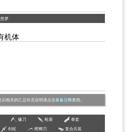
蓝悠梦
有机体
意识相关的汇总补充说明请点击
装备注释
查阅。
镰刀
枪盾
拳套
剑杖
螳螂刃
复合兵装