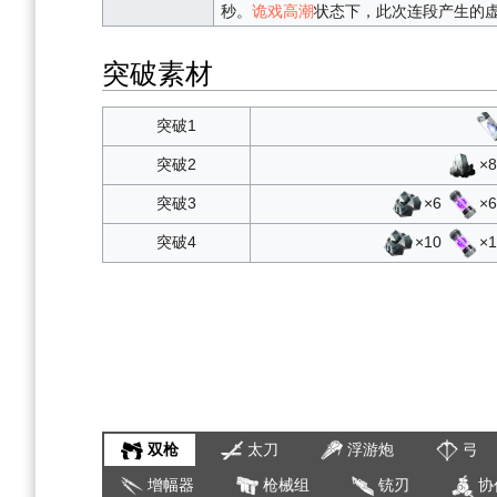
秒。
诡戏高潮
状态下，此次连段产生的虚
突破素材
突破1
×
突破2
×6
×
突破3
×10
×
突破4
双枪
太刀
浮游炮
弓
增幅器
枪械组
铳刃
协