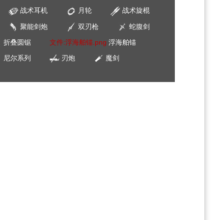
战术耳机
月轮
战术旋棍
聚能剑炮
双刃枪
蛇腹剑
折叠圆锯
文件:浮海舶锚.png
浮海舶锚
尼尔系列
刃炮
魔剑