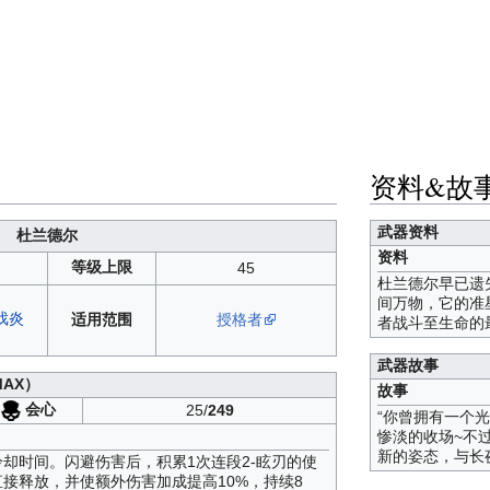
资料&故
武器资料
杜兰德尔
资料
等级上限
45
杜兰德尔早已遗
间万物，它的准
戏炎
适用范围
授格者
者战斗至生命的
武器故事
MAX）
故事
会心
25/
249
“你曾拥有一个
惨淡的收场~不
新的姿态，与长
冷却时间。闪避伤害后，积累1次连段2-眩刃的使
接释放，并使额外伤害加成提高10%，持续8