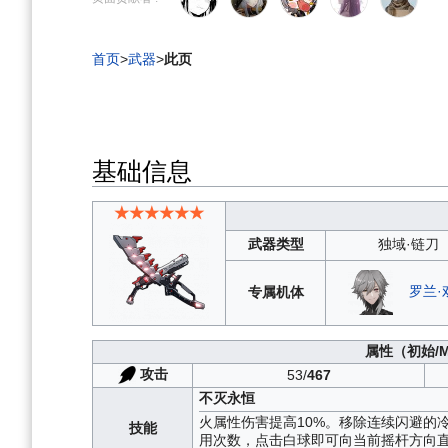
导
搜
航
索
首页
>
武器
>
此页
基础信息
★★★★★★
武器类型
独域·链刀
罗兰·
专属机体
属性
（初始/
攻击
53/
467
不灭永恒
火属性伤害提高10%。移除连续闪避的
技能
用次数，点击白球即可向当前摇杆方向直