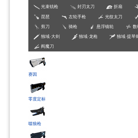
光束铳枪
封刃太刀
折扇
琵琶
左轮手枪
光纹太刀
剪刀
骑枪
悬浮镜轮
数
独域·大剑
独域·龙枪
独域·提琴
阎魔刀
赛因
零度定标
噬狼枪