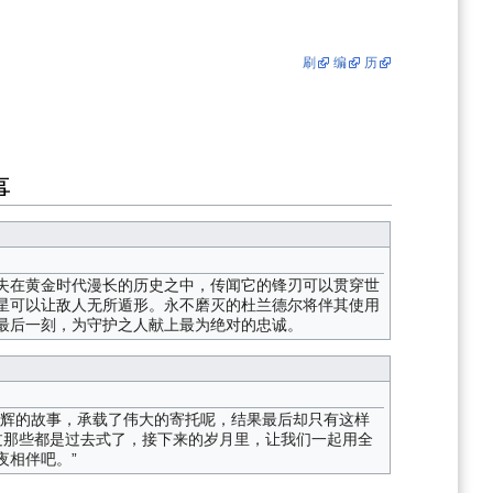
刷
编
历
事
失在黄金时代漫长的历史之中，传闻它的锋刃可以贯穿世
星可以让敌人无所遁形。永不磨灭的杜兰德尔将伴其使用
最后一刻，为守护之人献上最为绝对的忠诚。
光辉的故事，承载了伟大的寄托呢，结果最后却只有这样
过那些都是过去式了，接下来的岁月里，让我们一起用全
夜相伴吧。”