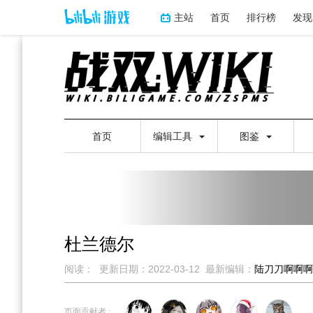
主站
首页
排行榜
发现
首页
编辑工具
图鉴
杜兰德尔
阅读：
更新日期：
2022-03-12
最新编辑：
陆刀刀啊啊啊
跳
跳
到
到
页面贡献者 :