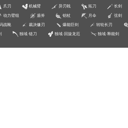
爪刃
机械臂
异刃戟
拓刀
长剑
动力臂组
盾斧
钥杖
月伞
弦剑
码战靴
裁决镰刃
爆能巨剑
转轮长刃
剑
独域·链刀
独域·回旋龙厄
独域·释能剑