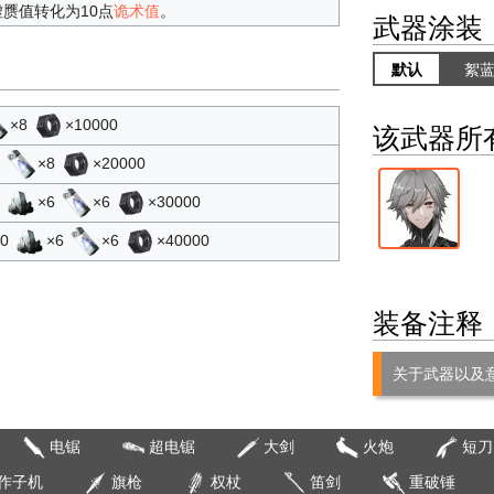
赝值转化为10点
诡术值
。
武器涂装
默认
絮
×8
×10000
该武器所
8
×8
×20000
6
×6
×6
×30000
10
×6
×6
×40000
装备注释
关于武器以及
电锯
超电锯
大剑
火炮
短刀
作子机
旗枪
权杖
笛剑
重破锤