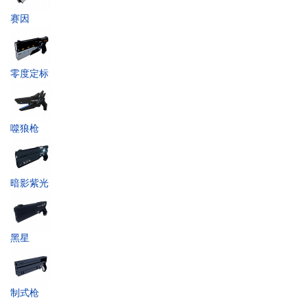
赛因
零度定标
噬狼枪
暗影紫光
黑星
制式枪