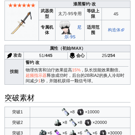
漆黑誓约·改
★★★★★★
武器类
等级上
太刀-9S专用
45
型
限
专属机
适用范
尼
构造体
体
围
尔·9S
属性
（初始/MAX）
攻击
会心
51/
445
25/
254
誓约 改
物理伤害和治疗效果提高
15%
，队长技能效果翻倍。
技能
超频指示器
释放成功时，后台的2B和A2的换人冷却时
间减少
1
秒，并随机获得一颗信号球。
突破素材
×8
×10000
突破1
×8
×8
×20000
突破2
×6
×6
×6
×6
×30000
突破3