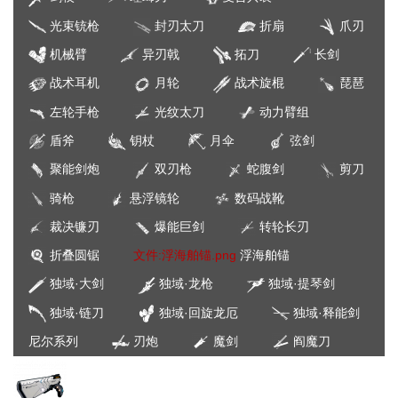
光束铳枪
封刃太刀
折扇
爪刃
机械臂
异刃戟
拓刀
长剑
战术耳机
月轮
战术旋棍
琵琶
左轮手枪
光纹太刀
动力臂组
盾斧
钥杖
月伞
弦剑
聚能剑炮
双刃枪
蛇腹剑
剪刀
骑枪
悬浮镜轮
数码战靴
裁决镰刃
爆能巨剑
转轮长刃
折叠圆锯
文件:浮海舶锚.png
浮海舶锚
独域·大剑
独域·龙枪
独域·提琴剑
独域·链刀
独域·回旋龙厄
独域·释能剑
尼尔系列
刃炮
魔剑
阎魔刀