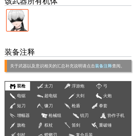
该武器所有机体
装备注释
关于武器以及意识相关的汇总补充说明请点击
装备注释
查阅。
双枪
太刀
浮游炮
弓
电锯
超电锯
大剑
火炮
短刀
镰刀
枪盾
拳套
增幅器
枪械组
铳刃
协作子机
旗枪
权杖
笛剑
重破锤
剑杖
螳螂刃
复合兵装