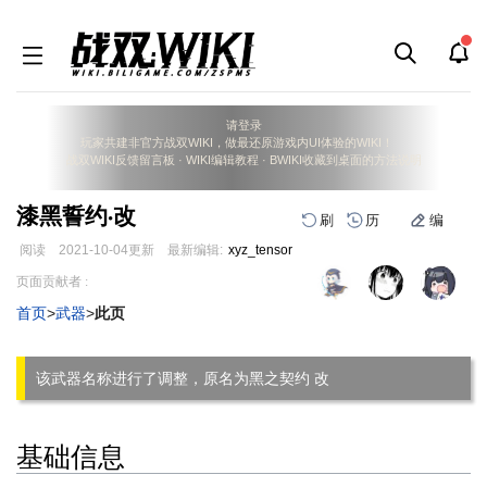
请登录
玩家共建非官方战双WIKI，做最还原游戏内UI体验的WIKI！
战双WIKI反馈留言板
·
WIKI编辑教程
·
BWIKI收藏到桌面的方法说明
漆黑誓约·改
刷
历
编
阅读
2021-10-04
更新
最新编辑:
xyz_tensor
跳
跳
页面贡献者 :
到
到
首页
>
武器
>
此页
导
搜
航
索
该武器名称进行了调整，原名为黑之契约 改
基础信息