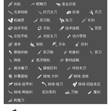
剑杖
螳螂刃
复合兵装
光束铳枪
封刃太刀
折扇
爪刃
机械臂
异刃戟
拓刀
长剑
战术耳机
月轮
战术旋棍
琵琶
左轮手枪
光纹太刀
动力臂组
盾斧
钥杖
月伞
弦剑
聚能剑炮
双刃枪
蛇腹剑
剪刀
骑枪
悬浮镜轮
数码战靴
裁决镰刃
爆能巨剑
转轮长刃
折叠圆锯
独域·大剑
独域·龙枪
独域·提琴剑
独域·链刀
独域·回旋龙厄
独域·释能剑
尼尔系列
刃炮
魔剑
阎魔刀