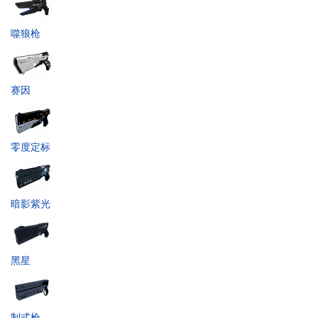
噬狼枪
赛因
零度定标
暗影紫光
黑星
制式枪