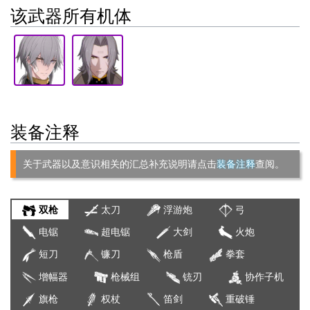
该武器所有机体
装备注释
关于武器以及意识相关的汇总补充说明请点击
装备注释
查阅。
双枪
太刀
浮游炮
弓
电锯
超电锯
大剑
火炮
短刀
镰刀
枪盾
拳套
增幅器
枪械组
铳刃
协作子机
旗枪
权杖
笛剑
重破锤