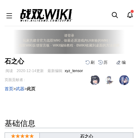
请登录
玩家共建非官方战双WIKI，做最还原游戏内UI体验的WIKI！
战双WIKI反馈留言板
·
WIKI编辑教程
·
BWIKI收藏到桌面的方法说明
石之心
刷
历
编
阅读
2020-12-14
更新
最新编辑:
xyz_tensor
跳
跳
页面贡献者 :
到
到
首页
>
武器
>
此页
导
搜
航
索
基础信息
★★★★★
石之心