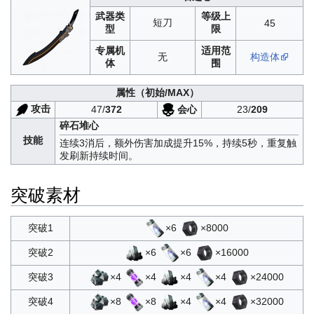
武器类
等级上
短刀
45
型
限
专属机
适用范
无
构造体
体
围
属性
（初始/MAX）
攻击
会心
47/
372
23/
209
碎石堆心
技能
连续3消后，额外伤害加成提升15%，持续5秒，重复触
发刷新持续时间。
突破素材
×6
×8000
突破1
×6
×6
×16000
突破2
×4
×4
×4
×4
×24000
突破3
×8
×8
×4
×4
×32000
突破4