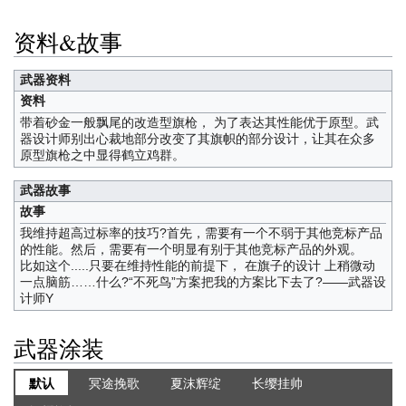
资料&故事
武器资料
资料
带着砂金一般飘尾的改造型旗枪， 为了表达其性能优于原型。武
器设计师别出心裁地部分改变了其旗帜的部分设计，让其在众多
原型旗枪之中显得鹤立鸡群。
武器故事
故事
我维持超高过标率的技巧?首先，需要有一个不弱于其他竞标产品
的性能。然后，需要有一个明显有别于其他竞标产品的外观。
比如这个.....只要在维持性能的前提下， 在旗子的设计 上稍微动
一点脑筋……什么?“不死鸟”方案把我的方案比下去了?——武器设
计师Y
武器涂装
默认
冥途挽歌
夏沫辉绽
长缨挂帅