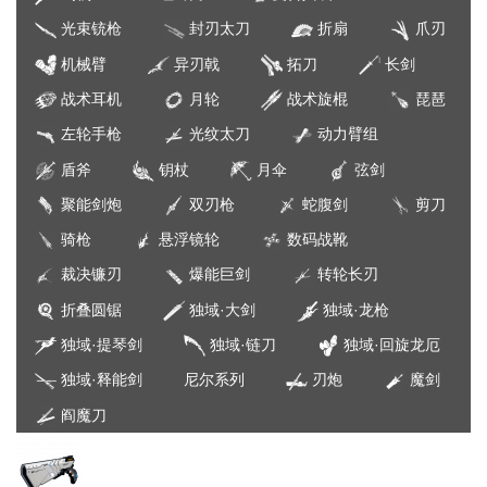
光束铳枪
封刃太刀
折扇
爪刃
机械臂
异刃戟
拓刀
长剑
战术耳机
月轮
战术旋棍
琵琶
左轮手枪
光纹太刀
动力臂组
盾斧
钥杖
月伞
弦剑
聚能剑炮
双刃枪
蛇腹剑
剪刀
骑枪
悬浮镜轮
数码战靴
裁决镰刃
爆能巨剑
转轮长刃
折叠圆锯
独域·大剑
独域·龙枪
独域·提琴剑
独域·链刀
独域·回旋龙厄
独域·释能剑
尼尔系列
刃炮
魔剑
阎魔刀