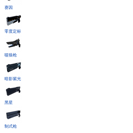
赛因
零度定标
噬狼枪
暗影紫光
黑星
制式枪