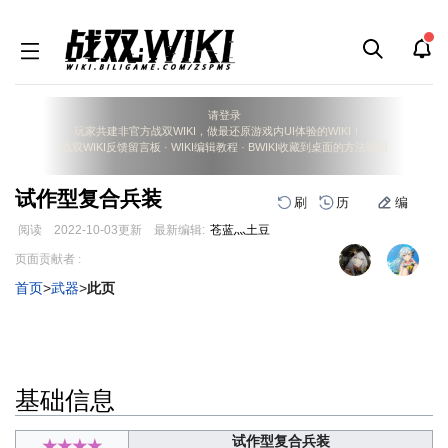
请登录
玩家共建非官方战双WIKI，做最还原游戏内UI体验的WIKI！
战双WIKI反馈留言板
·
WIKI编辑教程
·
BWIKI收藏到桌面的方法说明
试作型复合兵装
刷
历
编
阅读
2022-10-03
更新
最新编辑:
苍蓝灬土豆
跳
跳
页面贡献者 :
到
到
首页
>
武器
>
此页
导
搜
航
索
基础信息
试作型复合兵装
★★★★