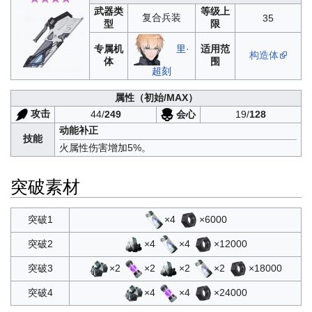
武器类
等级上
复合兵装
35
型
限
专属机
适用范
里·
构造体
体
围
超刻
属性
（初始/MAX）
攻击
会心
44/
249
19/
128
动能补正
技能
火属性伤害增加5%。
突破素材
×4
×6000
突破1
×4
×4
×12000
突破2
×2
×2
×2
×2
×18000
突破3
×4
×4
×24000
突破4