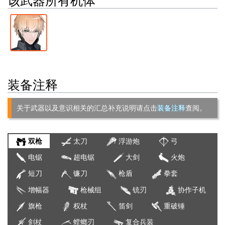
装备注释
关于武器以及意识相关的汇总补充说明请点击
装备注释
查阅。
双枪
太刀
浮游炮
弓
电锯
超电锯
大剑
火炮
短刀
镰刀
枪盾
拳套
增幅器
枪械组
铳刃
协作子机
旗枪
权杖
笛剑
重破锤
剑杖
螳螂刃
复合兵装