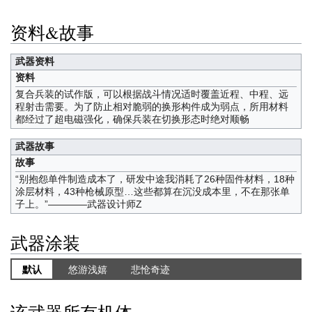
资料&故事
武器资料
资料
复合兵装的试作版，可以根据战斗情况适时覆盖近程、中程、远
程射击需要。为了防止相对脆弱的换形构件成为弱点，所用材料
都经过了超电磁强化，确保兵装在切换形态时绝对顺畅
武器故事
故事
“别抱怨单件制造成本了，研发中途我消耗了26种固件材料，18种
涂层材料，43种枪械原型…这些都算在沉没成本里，不在那张单
子上。”————武器设计师Z
武器涂装
默认
悠游浅嬉
悲怆奇迹
该武器所有机体