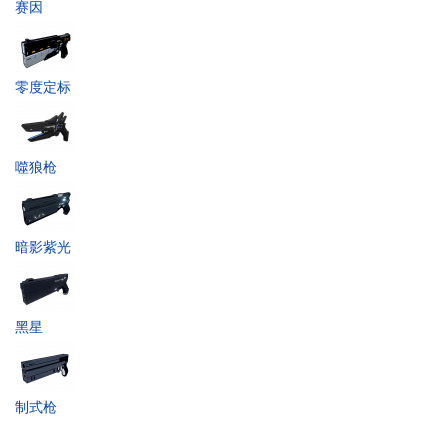
赛因
零度定标
噬狼枪
暗影紫光
黑星
制式枪