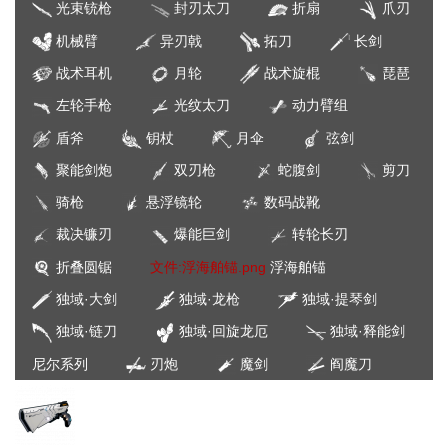
光束铳枪
封刃太刀
折扇
爪刃
机械臂
异刃戟
拓刀
长剑
战术耳机
月轮
战术旋棍
琵琶
左轮手枪
光纹太刀
动力臂组
盾斧
钥杖
月伞
弦剑
聚能剑炮
双刃枪
蛇腹剑
剪刀
骑枪
悬浮镜轮
数码战靴
裁决镰刃
爆能巨剑
转轮长刃
折叠圆锯
文件:浮海舶锚.png
浮海舶锚
独域·大剑
独域·龙枪
独域·提琴剑
独域·链刀
独域·回旋龙厄
独域·释能剑
尼尔系列
刃炮
魔剑
阎魔刀