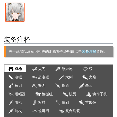
装备注释
关于武器以及意识相关的汇总补充说明请点击
装备注释
查阅。
双枪
太刀
浮游炮
弓
电锯
超电锯
大剑
火炮
短刀
镰刀
枪盾
拳套
增幅器
枪械组
铳刃
协作子机
旗枪
权杖
笛剑
重破锤
剑杖
螳螂刃
复合兵装