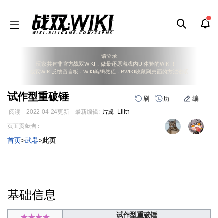
请登录
玩家共建非官方战双WIKI，做最还原游戏内UI体验的WIKI！
战双WIKI反馈留言板
·
WIKI编辑教程
·
BWIKI收藏到桌面的方法说明
试作型重破锤
刷
历
编
阅读
2022-04-24
更新
最新编辑:
片翼_Lilith
跳
跳
页面贡献者 :
到
到
首页
>
武器
>
此页
导
搜
航
索
基础信息
试作型重破锤
★★★★