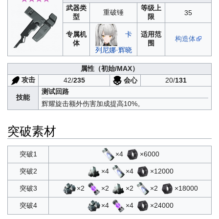
武器类
等级上
重破锤
35
型
限
专属机
适用范
卡
构造体
体
围
列尼娜·辉晓
属性
（初始/MAX）
攻击
会心
42/
235
20/
131
测试回路
技能
辉耀旋击额外伤害加成提高10%。
突破素材
×4
×6000
突破1
×4
×4
×12000
突破2
×2
×2
×2
×2
×18000
突破3
×4
×4
×24000
突破4