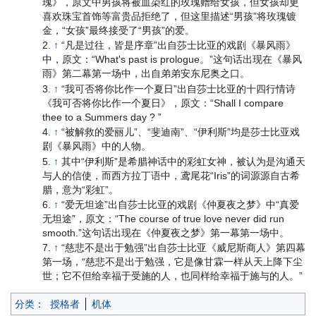
瑰》，原文中男孩将被血染红的玫瑰赠给女孩，但女孩却更
喜欢珠宝首饰等富贵品拒绝了，但这里描述“男孩”将玫瑰镀
金，“女孩”最终接受了“男孩”的爱。
↑
“凡是过往，皆是序章”出自莎士比亚的戏剧《暴风雨》
中，原文：“What's past is prologue。”这句话出现在《暴风
雨》第二幕第一场中，出自弟弟安东尼奥之口。
↑
“我可否将你比作一个夏日”出自莎士比亚的十四行情诗
《我可否将你比作一个夏日》，原文：“Shall I compare
thee to a Summers day ? ”
↑
“被解救的爱丽儿”、“斐迪南”、“伊利斯”均是莎士比亚戏
剧《暴风雨》中的人物。
↑
其中“伊利斯”是希腊神话中的彩虹女神，被认为是沟通天
与人的信使，而西方拉丁语中，鸢尾花“Iris”的词源源自古希
腊，意为“彩虹”。
↑
“爱无坦途”出自莎士比亚的戏剧《仲夏夜之梦》中“真爱
无坦途”，原文：“The course of true love never did run
smooth.”这句话出现在《仲夏夜之梦》第一幕第一场中。
↑
“慈悲不是出于勉强”出自莎士比亚《威尼斯商人》第四幕
第一场，“慈悲不是出于勉强，它是像甘霖一样从天上降下尘
世；它不但给幸福于受施的人，也同样给幸福于施与的人。”
分类
：
授格者
机体