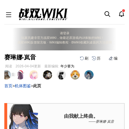
请登录
玩家共建非官方战双WIKI，做最还原游戏内UI体验的WIKI！
战双WIKI反馈留言板
·
WIKI编辑教程
·
BWIKI收藏到桌面的方法说明
赛琳娜·岚音
刷
历
编
阅读
2026-04-04
更新
最新编辑:
年少要为
跳
跳
页面贡献者 :
到
到
导
搜
首页
>
机体图鉴
>
此页
航
索
由我献上终曲。
——赛琳娜·岚音