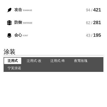
421
攻击
94 /
/DAMAGE
281
防御
62 /
/DEFENSE
195
会心
43 /
/CRIT
涂装
泛用式
泛用式·改
泛用式·终
夜莺玫瑰
宁芙浪谣