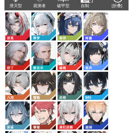
湮灭型
观测者
破甲型
自制
[折叠]