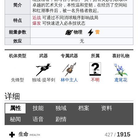
简介
卓越的艺术天分，本性温和坚韧，在经历了空间站
和红潮事件后，被一名升格者救起。
近战
可通过不同消球顺序影响战局
特点
爆发
可快速进入必杀技状态
物理
雷
能量参数
效应
无
机体类型
武器
专属武器
所属
喜好礼物
先锋型
独域·提琴剑
林中主人
不明
鸢尾花
详细
属性
技能
独域
档案
资料
秘闻
语音
剧情
1915
生命
427 /
/HEALTH