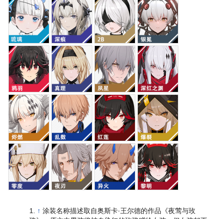
↑
涂装名称描述取自奥斯卡·王尔德的作品《夜莺与玫