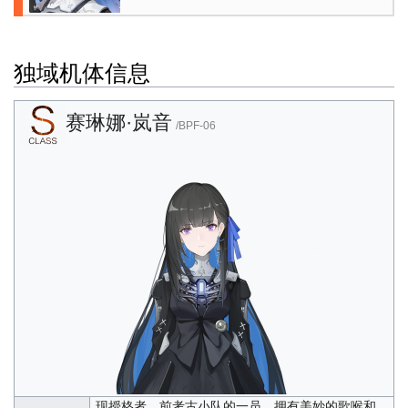
独域机体信息
赛琳娜·岚音
/BPF-06
现授格者，前考古小队的一员，拥有美妙的歌喉和