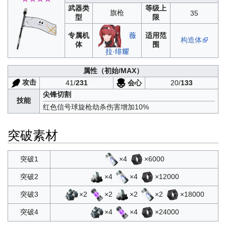
武器类
等级上
旗枪
35
型
限
专属机
适用范
薇
构造体
体
围
拉·绯耀
属性
（初始/MAX）
攻击
会心
41/
231
20/
133
尖锋切割
技能
红色信号球旋枪劫杀伤害增加10%
突破素材
×4
×6000
突破1
×4
×4
×12000
突破2
×2
×2
×2
×2
×18000
突破3
×4
×4
×24000
突破4