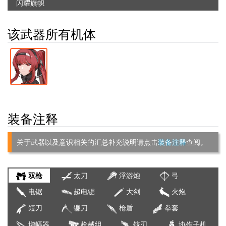
闪耀旗帜
该武器所有机体
装备注释
关于武器以及意识相关的汇总补充说明请点击
装备注释
查阅。
双枪
太刀
浮游炮
弓
电锯
超电锯
大剑
火炮
短刀
镰刀
枪盾
拳套
增幅器
枪械组
铳刃
协作子机