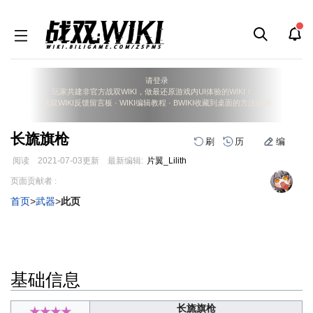
请登录
玩家共建非官方战双WIKI，做最还原游戏内UI体验的WIKI！
战双WIKI反馈留言板
·
WIKI编辑教程
·
BWIKI收藏到桌面的方法说明
长旒旗枪
刷
历
编
阅读
2021-07-03
更新
最新编辑:
片翼_Lilith
跳
跳
页面贡献者 :
到
到
首页
>
武器
>
此页
导
搜
航
索
基础信息
长旒旗枪
★★★★