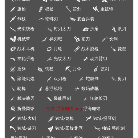
旗枪
权杖
笛剑
重破锤
剑杖
螳螂刃
复合兵装
光束铳枪
封刃太刀
折扇
爪刃
机械臂
异刃戟
拓刀
长剑
战术耳机
月轮
战术旋棍
琵琶
左轮手枪
光纹太刀
动力臂组
盾斧
钥杖
月伞
弦剑
聚能剑炮
双刃枪
蛇腹剑
剪刀
骑枪
悬浮镜轮
数码战靴
裁决镰刃
爆能巨剑
转轮长刃
折叠圆锯
文件:浮海舶锚.png
浮海舶锚
独域·大剑
独域·龙枪
独域·提琴剑
独域·链刀
独域·回旋龙厄
独域·释能剑