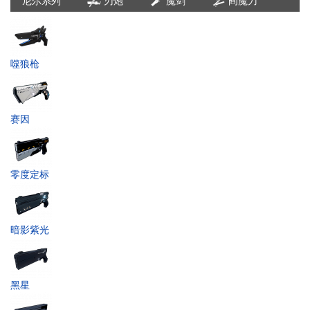
尼尔系列
刃炮
魔剑
阎魔刀
噬狼枪
赛因
零度定标
暗影紫光
黑星