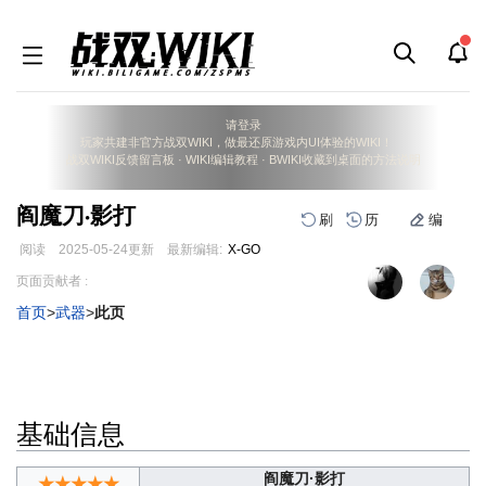
请登录
玩家共建非官方战双WIKI，做最还原游戏内UI体验的WIKI！
战双WIKI反馈留言板
·
WIKI编辑教程
·
BWIKI收藏到桌面的方法说明
阎魔刀·影打
刷
历
编
阅读
2025-05-24
更新
最新编辑:
X-GO
跳
跳
页面贡献者 :
到
到
首页
>
武器
>
此页
导
搜
航
索
基础信息
阎魔刀·影打
★★★★★