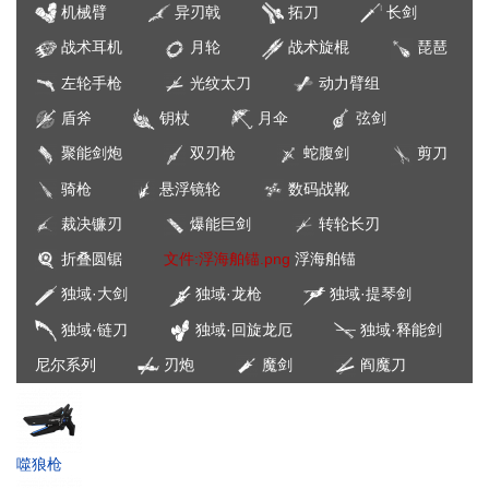
机械臂
异刃戟
拓刀
长剑
战术耳机
月轮
战术旋棍
琵琶
左轮手枪
光纹太刀
动力臂组
盾斧
钥杖
月伞
弦剑
聚能剑炮
双刃枪
蛇腹剑
剪刀
骑枪
悬浮镜轮
数码战靴
裁决镰刃
爆能巨剑
转轮长刃
折叠圆锯
文件:浮海舶锚.png
浮海舶锚
独域·大剑
独域·龙枪
独域·提琴剑
独域·链刀
独域·回旋龙厄
独域·释能剑
尼尔系列
刃炮
魔剑
阎魔刀
噬狼枪