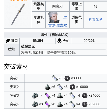
武器类
等级上
阎魔刀
45
型
限
专属机
适用范
维
构造体
体
围
吉尔·维吉尔
属性
（初始/MAX）
攻击
会心
45/
354
22/
201
破裂次元
技能
攻击力增加5%，暴击伤害增加10%。
突破素材
×6
×8000
突破1
×6
×6
×16000
突破2
×4
×4
×4
×4
×24000
突破3
×8
×8
×4
×4
×32000
突破4