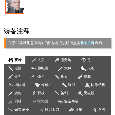
装备注释
关于武器以及意识相关的汇总补充说明请点击
装备注释
查阅。
双枪
太刀
浮游炮
弓
电锯
超电锯
大剑
火炮
短刀
镰刀
枪盾
拳套
增幅器
枪械组
铳刃
协作子机
旗枪
权杖
笛剑
重破锤
剑杖
螳螂刃
复合兵装
光束铳枪
封刃太刀
折扇
爪刃