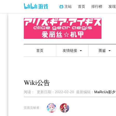
主站
首页
排行榜
发现
首页
友情链接
图鉴
Wiki公告
阅读：
更新日期：
2022-02-20
最新编辑：
MaRcUs影夕
跳
跳
到
到
页面贡献者 :
导
搜