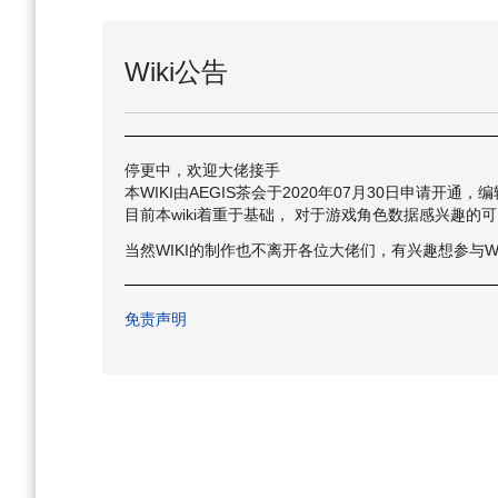
航
索
Wiki公告
停更中，欢迎大佬接手
本WIKI由AEGIS茶会于2020年07月30日申请开通，
目前本wiki着重于基础， 对于游戏角色数据感兴趣的
当然WIKI的制作也不离开各位大佬们，有兴趣想参与W
免责声明