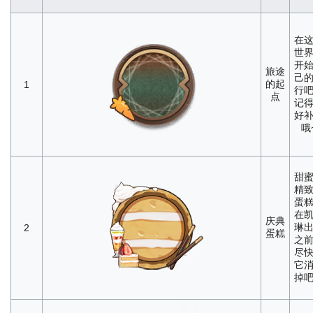
在
世
开
旅途
己
的起
1
行
点
记
好
哦
甜
精
蛋
在
庆典
琳
2
蛋糕
之
尽
它
掉