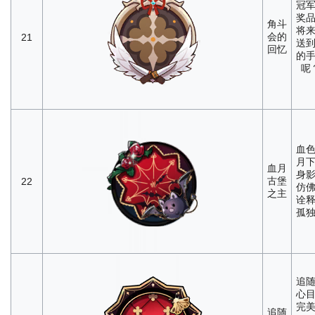
冠
奖
角斗
将
会的
21
送
回忆
的
呢
血
月
血月
身
古堡
22
仿
之主
诠
孤
追
心
完
追随