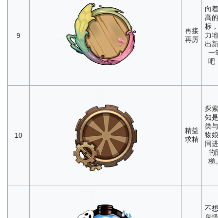
向
高
标
再接
力
9
再厉
出
一
吧
探
知
类
精益
物
10
求精
同
的
梯
不
鬼