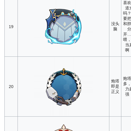
喜
道
吗
要
没头
和
19
脑
开
喂
当
啊
炮
炮塔
多
即是
20
力
正义
强