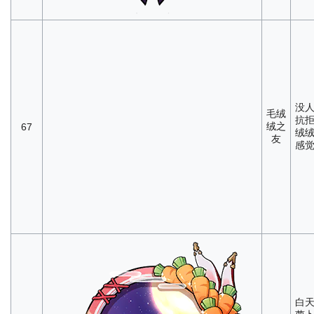
没
毛绒
抗
绒之
67
绒
友
感
白