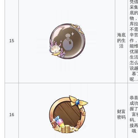
凭
采
底
物
库
不
海底
辛
的生
作
15
活
能
优
生
怎
说
慕
呢
恭
成
握
财富
富
16
密码
码
接
哦