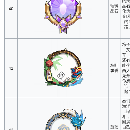
的
璀璨
晶
40
晶石
化
光
的
路
粽
草
还
粽叶
能
41
飘香
两
龙
你
谁
起
她
海
上
斗
回
蔚蓝
自