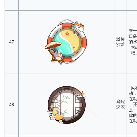
来
口
迷你
的
47
沙滩
大
吧
风
动
在
庭院
48
深深
是
你
在