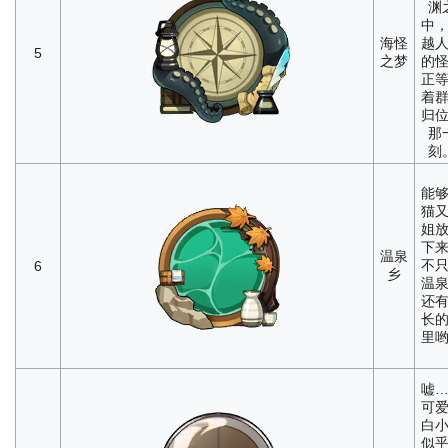
渊
中
海怪
越
5
之梦
的
正
着
归
那
刻
能
猫
姐
下
温泉
不
6
乡
温
还
长
里
嘘
可
白
似