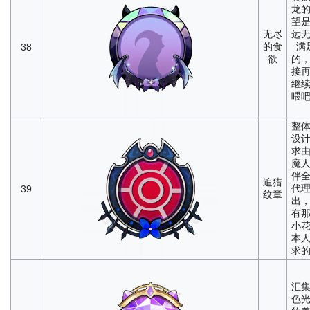
龙
望
无尽
远
的食
满
38
欲
的
接
继
喂
整
设
求
魔
伴
追猎
代
39
纹章
出
有
小
本
求
汇
色