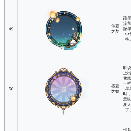
疏
流
仲夏
韶
49
之梦
中
换
听
上
像
一
盛夏
星
50
之始
时
意
夏
了
烟