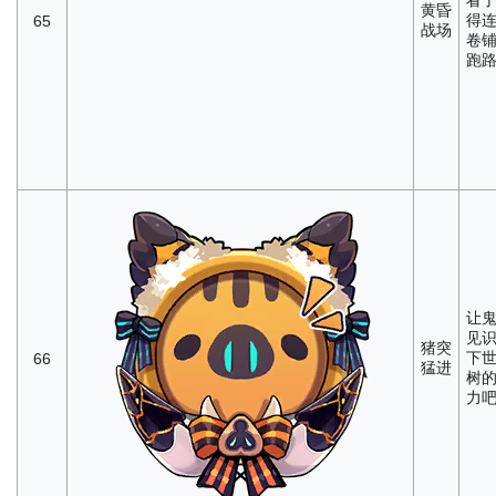
看
黄昏
得
65
战场
卷
跑
让
见
猪突
下
66
猛进
树
力