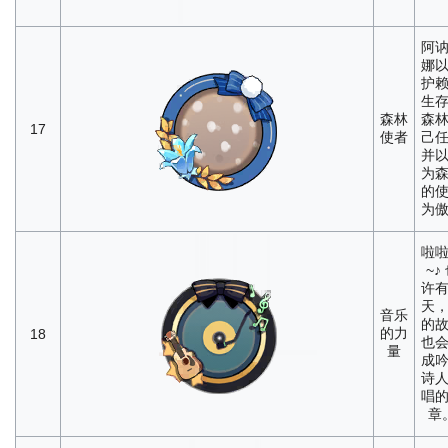
阿
娜
护
生
森林
森
17
使者
己
并
为
的
为
啦
~♪
许
天
音乐
的
的力
18
也
量
成
诗
唱
章