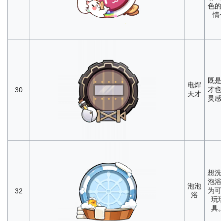
色
情
既
电焊
才
30
天才
灵
想
泡
泡泡
为
32
浴
玩
具