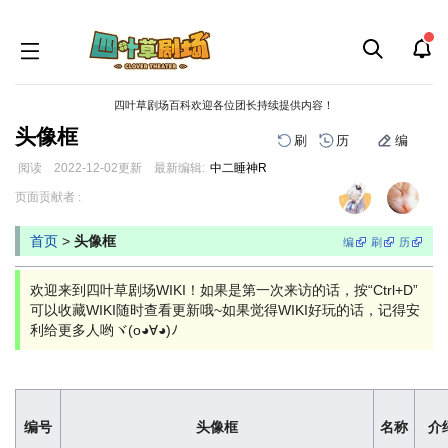
四叶草剧场百科欢迎各位团长持续提供内容！
头像框
刷
历
编
阅读
2022-12-02
更新
最新编辑:
中二睡神R
跳
跳
页面贡献者 :
到
到
导
搜
首页
>
头像框
编
刷
历
航
索
欢迎来到四叶草剧场WIKI！如果是第一次来访的话，按“Ctrl+D”
可以收藏WIKI随时查看更新哦~如果觉得WIKI好玩的话，记得安
利给更多人哟ヾ(o◕∀◕)ﾉ
编号
头像框
名称
介