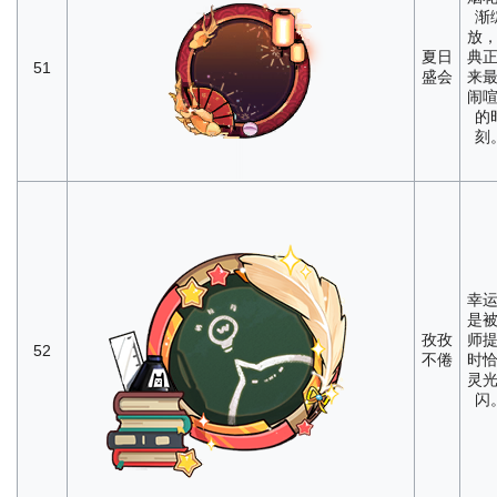
渐
放
夏日
典
51
盛会
来
闹
的
刻
幸
是
孜孜
师
52
不倦
时
灵
闪