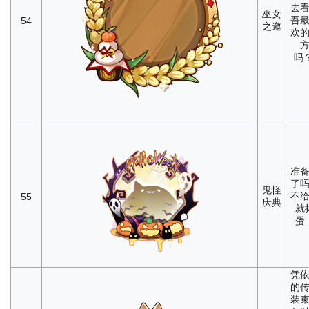
去
巫女
吾
54
之邀
欢
吗？
准
了
鬼怪
不
55
庆典
就
蛋
凭
的
装