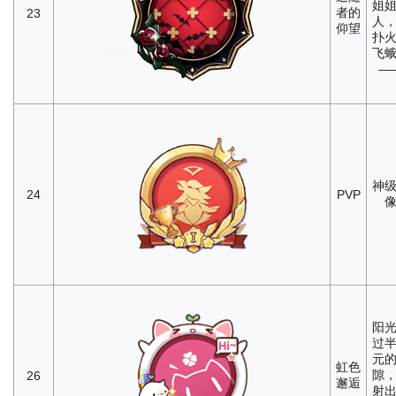
姐
者的
23
人
仰望
扑
飞
—
神
24
PVP
阳
过
元
虹色
隙
26
邂逅
射