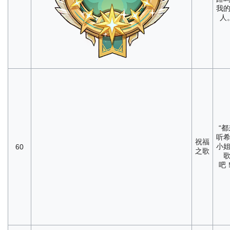
我
人
“都
听
祝福
小
60
之歌
吧！