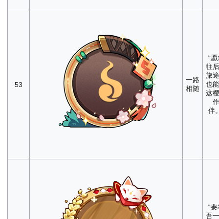
“愿
往
旅
一路
也
53
相随
这
伴。
“要
吾