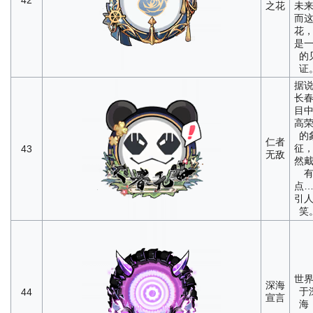
42
之花
未
而
花
是
的
证
据
长
目
高
的
仁者
征
43
无敌
然
点
引
笑
世
深海
于
44
宣言
海