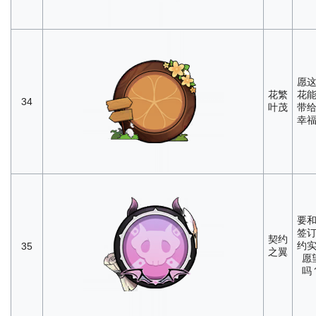
愿
花繁
花
34
叶茂
带
幸
要
签
契约
约
35
之翼
愿
吗