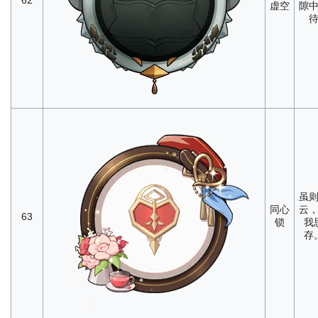
62
虚空
隙
虽
同心
云
63
锁
我
存