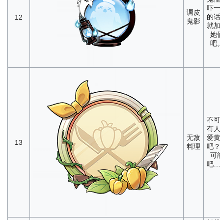
吓
调皮
的
12
鬼影
就
她
吧
不
有
无敌
爱
13
料理
吧
可
吧