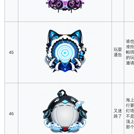
谁
准
玩耍
帕
45
通告
的
邀
海
行
又迷
灯
46
路了
不
顶
那