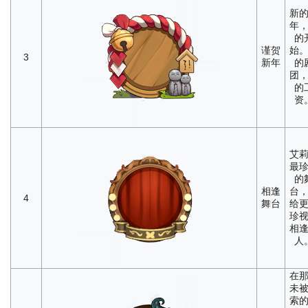
新
年
的
谨贺
始
3
新年
的
团
的
资
艾
最
的
相逢
台
4
舞台
给
珍
相
人
在
未
索