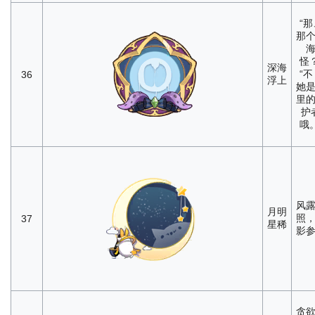
“那
那
怪？
深海
“不
36
浮上
她
里
护
哦。
风
月明
照
37
星稀
影
贪