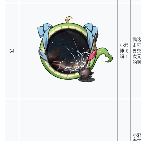
我
小邪
击
神飞
要
64
踢！
次
的
小