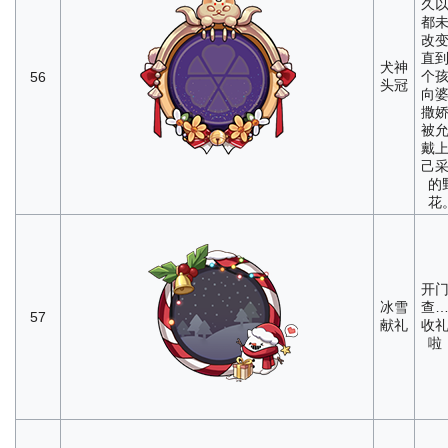
久
都
改
直
犬神
个
56
头冠
向
撒
被
戴
己
的
花
开
冰雪
查
57
献礼
收
啦