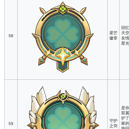
回
星芒
天
58
徽章
友
星
是
双
护
守护
家
59
之羽
路