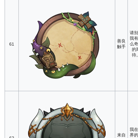
请
我
善良
么
61
触手
的
待
我
来自
界