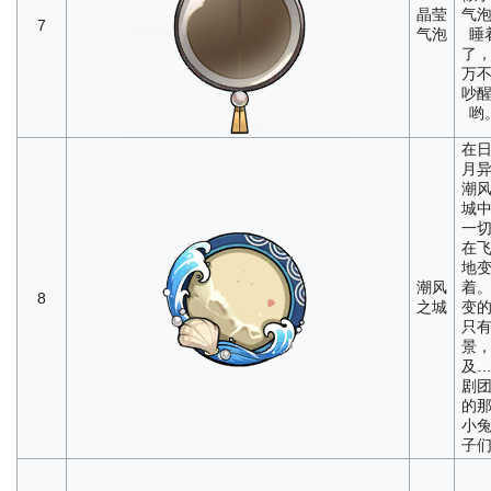
晶莹
气
7
气泡
睡
了
万
吵
哟
在
月
潮
城
一
在
地
潮风
着
8
之城
变
只
景
及
剧
的
小
子