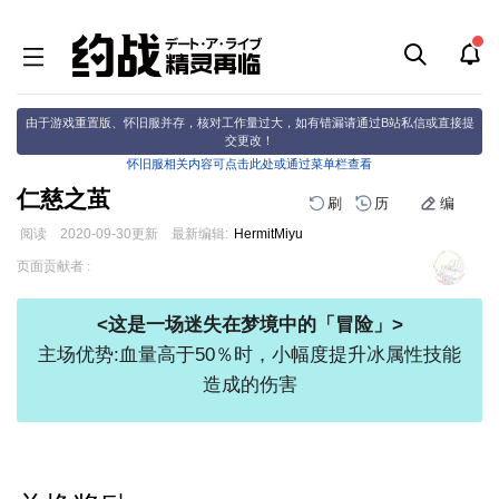
由于游戏重置版、怀旧服并存，核对工作量过大，如有错漏请通过B站私信或直接提
交更改！
怀旧服相关内容可点击此处或通过菜单栏查看
仁慈之茧
刷
历
编
阅读
2020-09-30
更新
最新编辑:
HermitMiyu
跳
跳
页面贡献者 :
到
到
导
搜
<这是一场迷失在梦境中的「冒险」>
航
索
主场优势:血量高于50％时，小幅度提升冰属性技能
造成的伤害